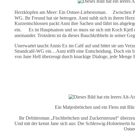
Herzklopfen am Meer: Ein Ostsee-Liebesroman. Zwischen Pizza
WG. Ihr Freund hat sie betrogen. Anni suhlt sich in ihrem Herzs
Kurzentschlossen packt Anni ihre Sachen und fährt ins abgelege
ein. Es ist Hauptsaison und so muss sie sich mit Koch Kjell 
aneinander. Trotzdem ist da dieses Bauchkribbeln in seiner Ge
Unerwartet taucht Annis Ex im Café auf und bittet sie um Verzei
Strandcafé-WG ein…Anni trifft eine Entscheidung. Doch ein b
von Jane Hell überzeugt durch knackige Dialoge, jede Menge 
Ein Matjesbrötchen und ein Flens mit Blic
Ihr Debütroman „Fischbrötchen und Zuckerstreusel“ überzeug
Und mit der kennt Jane sich aus: Die Schleswig-Holsteinerin ha
Ostse