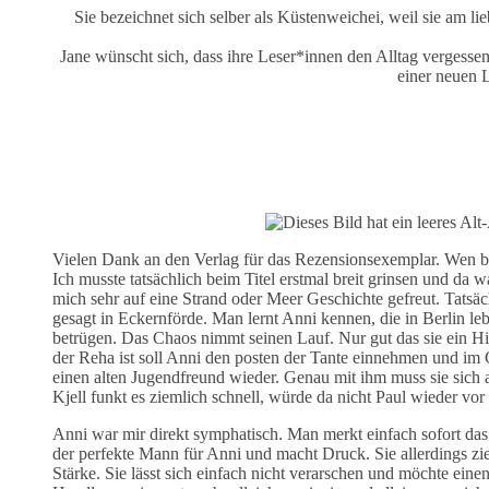
Sie bezeichnet sich selber als Küstenweichei, weil sie am 
Jane wünscht sich, dass ihre Leser*innen den Alltag vergess
einer neuen 
Vielen Dank an den Verlag für das Rezensionsexemplar. Wen bei 
Ich musste tatsächlich beim Titel erstmal breit grinsen und d
mich sehr auf eine Strand oder Meer Geschichte gefreut. Tatsäc
gesagt in Eckernförde. Man lernt Anni kennen, die in Berlin le
betrügen. Das Chaos nimmt seinen Lauf. Nur gut das sie ein H
der Reha ist soll Anni den posten der Tante einnehmen und im 
einen alten Jugendfreund wieder. Genau mit ihm muss sie sic
Kjell funkt es ziemlich schnell, würde da nicht Paul wieder v
Anni war mir direkt symphatisch. Man merkt einfach sofort das si
der perfekte Mann für Anni und macht Druck. Sie allerdings zie
Stärke. Sie lässt sich einfach nicht verarschen und möchte eine