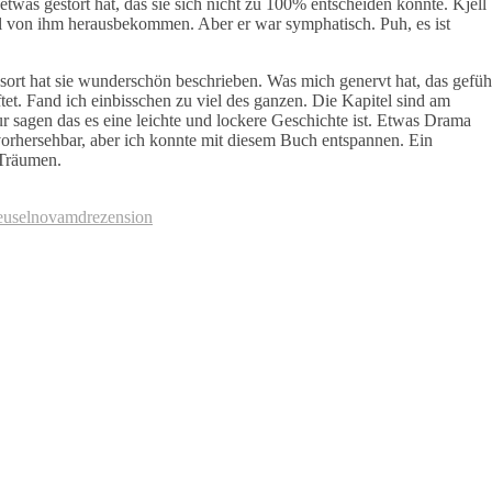
twas gestört hat, das sie sich nicht zu 100% entscheiden konnte. Kjell
el von ihm herausbekommen. Aber er war symphatisch. Puh, es ist
sort hat sie wunderschön beschrieben. Was mich genervt hat, das gefüh
tet. Fand ich einbisschen zu viel des ganzen. Die Kapitel sind am
r sagen das es eine leichte und lockere Geschichte ist. Etwas Drama
vorhersehbar, aber ich konnte mit diesem Buch entspannen. Ein
 Träumen.
eusel
novamd
rezension