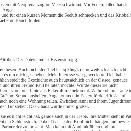
liebsten mit Neoprenanzug im Meer schwimmt. Vor Feuerquallen hat sie
Angst.
en und für einen kurzen Moment die Seeluft schmecken und das Kribbel
Liebe im Bauch fühlen.
diesem Buch nicht der Titel lustig klingt, dann weiß ich auch nicht.
a war es um mich geschehen. Mein Interesse war geweckt und ich habe
hlich spielt die Geschichte auch hauptsächlich an der Ostsee, genauer
bt und ihren Freund Paul heiraten möchte. Würde dieser sie nicht
ilferuf von ihrer Tante aus Eckernförde bekommt. Während ihre Tante i
Café am Strand aushelfen. Angekommen in Eckernförde trifft sie auf
h auch noch eine Wohnung teilen. Zwischen Anni und ihrem Jugendfreu
or der Tür stehen. Das Chaos wurde immer größer.
e es nicht leicht hat, gerade auch in der Liebe. Ihre Mutter sieht in Pa
ht ein Schlussstrich. Dabei lässt sie den Kopf nicht hängen und bewies
n Partner der zu ihr steht. Man kann mit Anni mitfühlen und ihre