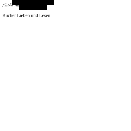
Alternative Seitenleiste
KathaFlauschi
Zufallsauswahl
Bücher Lieben und Lesen