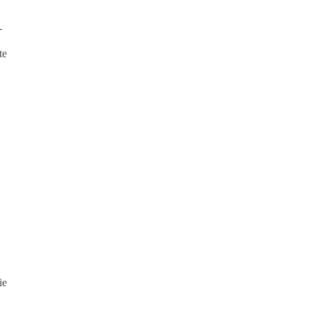
-
te
ie