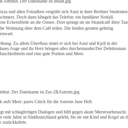
 und alten Fotoalben vergräbt sich Anni in ihrer Berliner Studenten
chmerz. Doch dann klingelt das Telefon: ein familiärer Notfall.
ne Eckernförde an die Ostsee. Dort springt sie im Strandcafé ihrer Tan
die Wohnung über dem Café teilen. Die beiden geraten gehörig
genwart.
hung. Zu allem Überfluss nistet er sich bei Anni und Kjell in der
laues Auge und ihr Herz bringen alles durcheinander.Der Debütroman
Bauchkribbeln und eine gute Portion und Meer.
k aufs Meer: pures Glück für die Autorin Jane Hell.
t mit schlagfertigen Dialogen und hilft gegen akute Meeressehnsucht.
t viele Jahre in Süddeutschland gelebt, bis sie mit Kind und Kegel an d
e zurückkehrte.