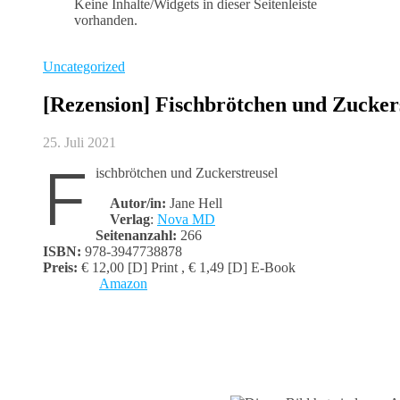
Keine Inhalte/Widgets in dieser Seitenleiste
vorhanden.
Uncategorized
[Rezension] Fischbrötchen und Zucker
25. Juli 2021
F
ischbrötchen und Zuckerstreusel
Autor/in:
Jane Hell
Verlag
:
Nova MD
Seitenanzahl:
266
ISBN:
978-3947738878
Preis:
€ 12,00 [D] Print , € 1,49 [D] E-Book
Amazon