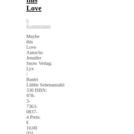
Love
0
Kommentare
Maybe
this
Love
Autor/in:
Jennifer
Snow Verlag:
Lyx
/
Bastei
Lübbe Seitenanzahl:
330 ISBN:
978-
3-
7363-
0837-
4 Preis:
€
10,00
[D]