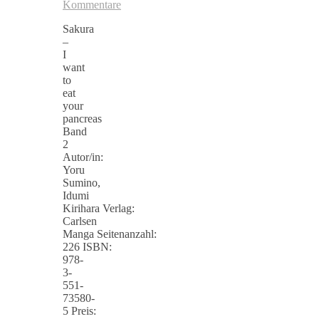
Kommentare
Sakura
–
I
want
to
eat
your
pancreas
Band
2
Autor/in:
Yoru
Sumino,
Idumi
Kirihara Verlag:
Carlsen
Manga Seitenanzahl:
226 ISBN:
978-
3-
551-
73580-
5 Preis: