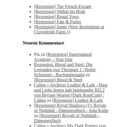
[Rezension] The French Escape
[Rezension] Within his Hold
[Rezension] Brutal Vows
[Rezension] Fate & Furies
[Rezension] Ignite (New Beginnings at
Cloverleigh Farm 1)
Neueste Kommentare
Pia
zu
[Rezension] Supernatural
Academy – Year One
Rezension: Blood and Steel. Die
Legenden von Thezmarr 1 | Helen
Scheuerer - Buchstabensalat
zu
[Rezension] Blood & Steel
Calipa » Archives Leather & Lark - Hass
und Liebe liegen nah beieinander BD.2
von Brynne Weaver [Dark RomCom] -
Calipa
zu
[Rezension] Leather & Lark
[Rezension] Royal Shadows (1): Royals
of Nightfall - Dämonenfluch - Julia Kuhn
zu
[Rezension] Royals of Nightfall –
Dämonenfluch
Calipa » Archives My Dark Romeo von