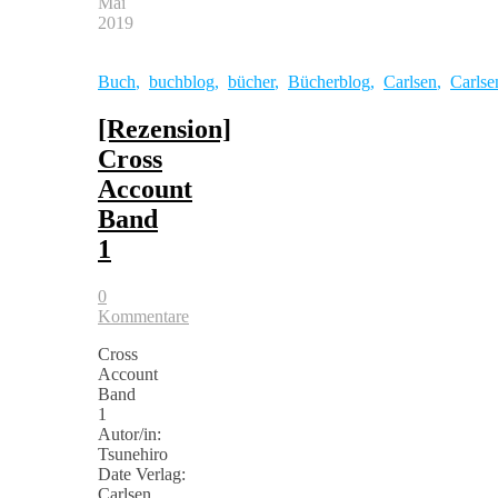
Mai
2019
Buch
,
buchblog
,
bücher
,
Bücherblog
,
Carlsen
,
Carls
[Rezension]
Cross
Account
Band
1
0
Kommentare
Cross
Account
Band
1
Autor/in:
Tsunehiro
Date Verlag:
Carlsen