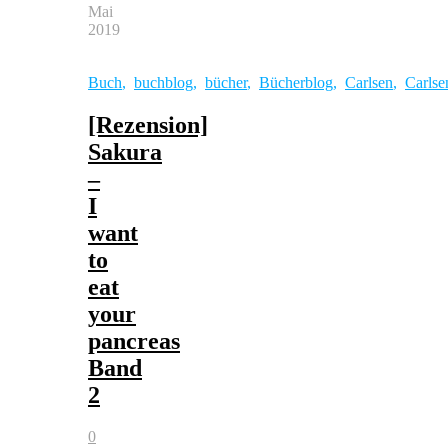
Mai
2019
Buch
,
buchblog
,
bücher
,
Bücherblog
,
Carlsen
,
Carls
[Rezension]
Sakura
–
I
want
to
eat
your
pancreas
Band
2
0