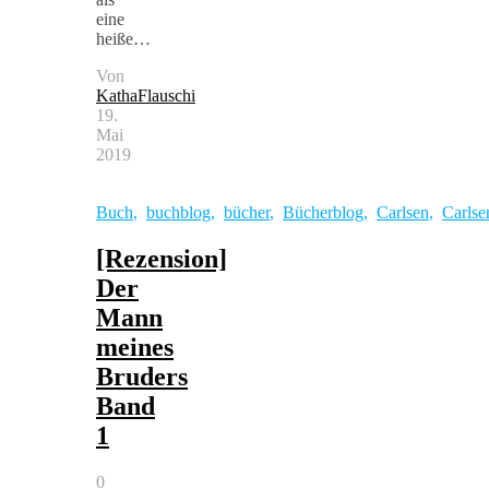
eine
heiße…
Von
KathaFlauschi
19.
Mai
2019
Buch
,
buchblog
,
bücher
,
Bücherblog
,
Carlsen
,
Carls
[Rezension]
Der
Mann
meines
Bruders
Band
1
0