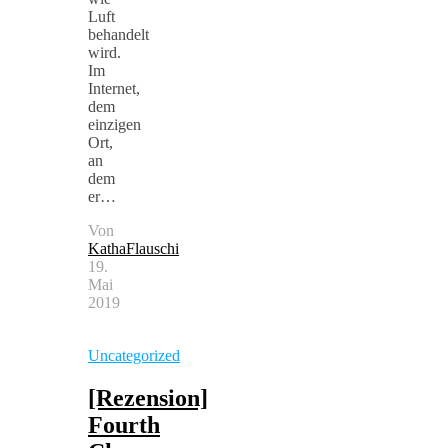
Luft
behandelt
wird.
Im
Internet,
dem
einzigen
Ort,
an
dem
er…
Von
KathaFlauschi
19.
Mai
2019
Uncategorized
[Rezension]
Fourth