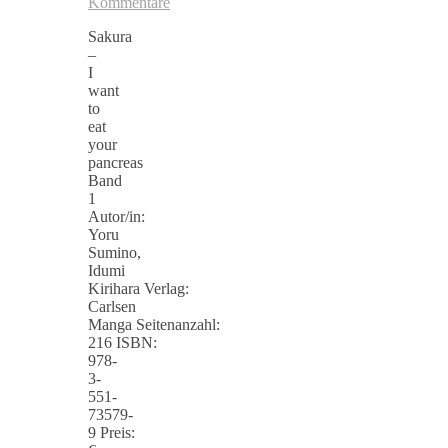
Kommentare
Sakura
–
I
want
to
eat
your
pancreas
Band
1
Autor/in:
Yoru
Sumino,
Idumi
Kirihara Verlag:
Carlsen
Manga Seitenanzahl:
216 ISBN:
978-
3-
551-
73579-
9 Preis: