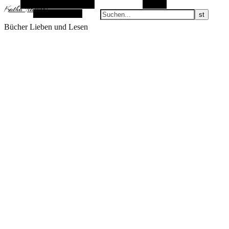
Alternative Seitenleiste
Suchen
KathaFlauschi
Zufallsauswahl
Bücher Lieben und Lesen