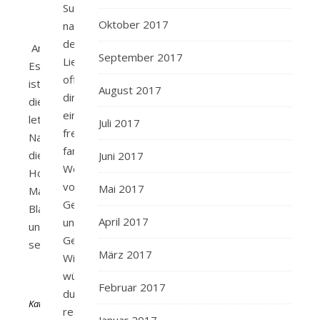
Suche
Oktober 2017
nach
deinen
Amazon
September 2017
Lieben
Es
offenbart
ist
August 2017
dir
die
eine
letzte
Juli 2017
fremde,
Nacht,
fantastische
die
Juni 2017
Welt
Hollywoodstar
voller
Mai 2017
Marc
Geheimnisse
Blackwell
April 2017
und
und
Gefahr.
seine…
März 2017
Wie
würdest
Von
Februar 2017
du
KathaFlauschi
reagieren,