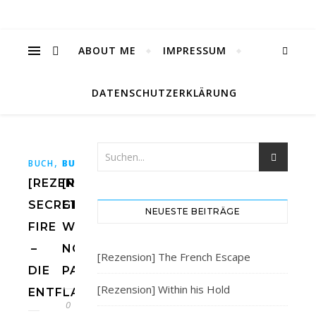
ABOUT ME
IMPRESSUM
DATENSCHUTZERKLÄRUNG
,
,
,
,
,
,
,
,
,
,
BUCH
BUCH
BUCHBLOG
BUCHBLOG
BÜCHER
BÜCHER
BÜCHERBLOG
BÜCHERBLOG
OETINGER
INK
OE
IN
[REZENSION]
[REZENSION]
SECRET
GIRL
NEUESTE BEITRÄGE
FIRE
WITH
–
NO
[Rezension] The French Escape
DIE
PAST
[Rezension] Within his Hold
ENTFLAMMTEN
0