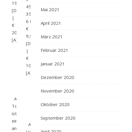
19,99
453-
Mai 2021
[D]
35911-
|
6 Preis:
April 2021
€
€
20,60
9,99
März 2021
[A]
[D]
Februar 2021
|
€
Januar 2021
10,30
[A]
Dezember 2020
November 2020
Amazon
Oktober 2020
Tom
ist
September 2020
ein
Amazon
anerkannter
April 2020
Liebe