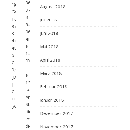
362ISBN:
Quinn Verlag:
August 2018
978-
Goldmann Seitenanzahl:
3-
160 ISBN:
Juli 2018
946376-
978-
06-
Juni 2018
3-
4Preis:
442-
€
Mai 2018
48508-
14,90
6 Preis:
April 2018
[D]
€
,
9,99
März 2018
€
[D]
15,90
|
Februar 2018
[A]
€
Amazon
10,30
Januar 2018
Stell
[A]
dir
Dezember 2017
vor,
die
November 2017