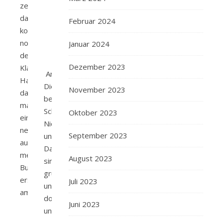
zeigen.Uuuuund
dazu
Februar 2024
kommt
noch
Januar 2024
der
Dezember 2023
Klappentext.
Amazon
Hach,
Die
November 2023
das
beiden
macht
Schwestern
Oktober 2023
einfach
Nick
neugierig
September 2023
und
auf
Dara
mehr.Das
August 2023
sind
Buch
grundverschieden
erscheint
Juli 2023
und
am…
doch
Juni 2023
unzertrennlich.
Von