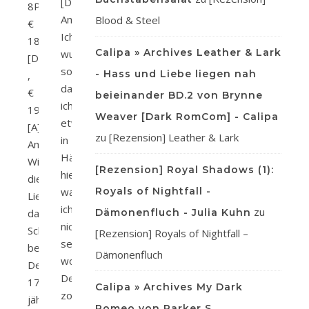
[D]
8Preis:
Amazon
Blood & Steel
€
Ich
18,99
Calipa » Archives Leather & Lark
wusste
[D]
sofort,
- Hass und Liebe liegen nah
,
dass
€
beieinander BD.2 von Brynne
ich
19,60
Weaver [Dark RomCom] - Calipa
etwas
[A]
zu
[Rezension] Leather & Lark
in
Amazon
Händen
Wird
[Rezension] Royal Shadows (1):
hielt,
die
was
Royals of Nightfall -
Liebe
ich
zu
das
Dämonenfluch - Julia Kuhn
nicht
Schicksal
[Rezension] Royals of Nightfall –
sehen
besiegen?
Dämonenfluch
wollte.
Der
Dennoch
17-
Calipa » Archives My Dark
zog
jährige
Romeo von Parker S.