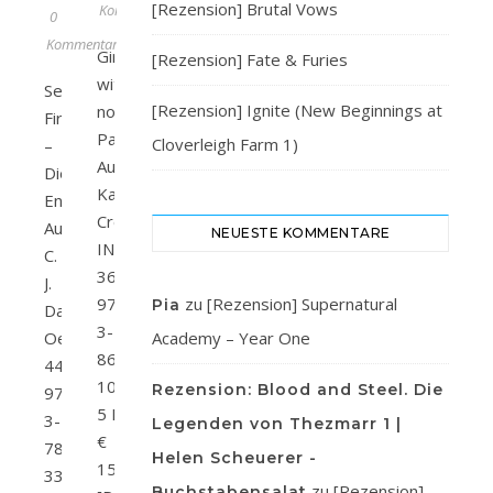
[Rezension] Brutal Vows
Kommentare
0
Kommentare
Girl
[Rezension] Fate & Furies
with
Secret
[Rezension] Ignite (New Beginnings at
no
Fire
Past
Cloverleigh Farm 1)
–
Autor/in:
Die
Kathryn
Entflammten
Croft Verlag:
Autor/in:
NEUESTE KOMMENTARE
INK Seitenanzahl:
C.
368 ISBN:
J.
978-
zu
[Rezension] Supernatural
Pia
DaughertyVerlag:
3-
Oetinger Seitenanzahl:
Academy – Year One
86396-
448ISBN:
101-
Rezension: Blood and Steel. Die
978-
5 Preis:
3-
Legenden von Thezmarr 1 |
€
7891-
Helen Scheuerer -
15,00
3339-
zu
[Rezension]
Buchstabensalat