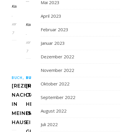
…
Mai 2023
KathaFlauschi
20.
Von
April 2023
Februar
KathaFlauschi
Februar 2023
2017
20.
Februar
Januar 2023
2017
Dezember 2022
November 2022
,
,
,
,
,
,
,
,
BUCH
BUCH
BUCHBLOG
BUCHBLOG
BÜCHER
BÜCHER
BÜCHERBLOG
BÜCHERBLOG
HEYNEVERLAG
DIANAV
Oktober 2022
[REZENSION]
[REZENSION]
NACHTS
DAS
September 2022
IN
HERZ
August 2022
MEINEM
IST
HAUS
EIN
Juli 2022
GUTES