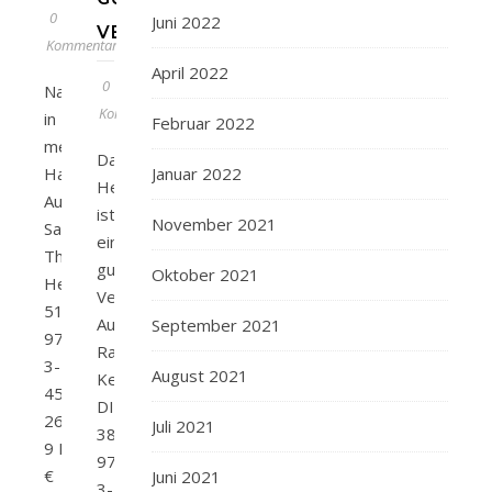
0
Juni 2022
VERSTECK
Kommentare
April 2022
0
Nachts
Kommentare
in
Februar 2022
meinem
Das
Haus
Januar 2022
Herz
Autor/in:
ist
November 2021
Sabine
ein
Thiesler Verlag:
gutes
Oktober 2021
Heyne< Seitenanzahl:
Versteck
512 ISBN:
Autor/in:
September 2021
978-
Ranka
3-
August 2021
Keser Verlag:
453-
DIANA Seitenanzahl:
26969-
Juli 2021
384 ISBN:
9 Preis:
978-
€
Juni 2021
3-