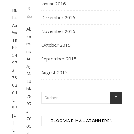
Januar 2016
0
Blutiges
Kommentare
Dezember 2015
Land
Autor/in:
Abschiedsküsse
November 2015
Wolfgang
zählt
Thon Verlag:
man
Oktober 2015
blanvalet Seitenanzahl:
nicht
544 ISBN:
Autor/in:
September 2015
978-
Agnès
3-
August 2015
Martin-
7341-
Lugand Verlag:
0240-
blanvalet Seitenanzahl:
0 Preis:
288 ISBN:
€
978-
9,99
3-
[D]
7645-
BLOG VIA E-MAIL ABONNIEREN
|
0597-
€
4 Preis: