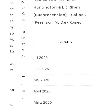
ich
Sacha
die
Huntington & L.J. Shen
setzt
Karte
zu
sein
[Buchrezension] - Calipa
aus
Leben
[Rezension] My Dark Romeo
dem
mit
Umschlag
spektakulären
und
Aktionen
ARCHIV
starrte
aufs
auf
Spiel
die…
–
Juli 2026
weiß
Juni 2026
Von
er…
KathaFlauschi
Mai 2026
Von
21.
KathaFlauschi
Februar
April 2026
23.
2017
März 2026
Februar