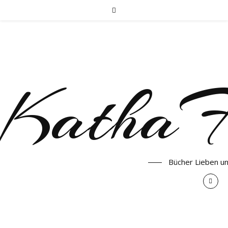
KathaF
Bücher Lieben u