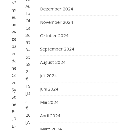
<3Ich
Autor/in:
Dezember 2024
muss
Lauren
euch
Oliver Verlag:
November 2024
unbedingt
Carlsen Seitenanzahl:
was
368 ISBN:
Oktober 2024
zeigen.Ich
978-
darf
September 2024
3-
euch
551-
das
August 2024
58351-
neue
2 Preis:
Cover
Juli 2024
€
von
19,99
Juni 2024
Sylvia
[D]
Steeles
,
Mai 2024
neues
€
Buch
20,60
April 2024
„Raven’s
[A]
Blood“
März 2024