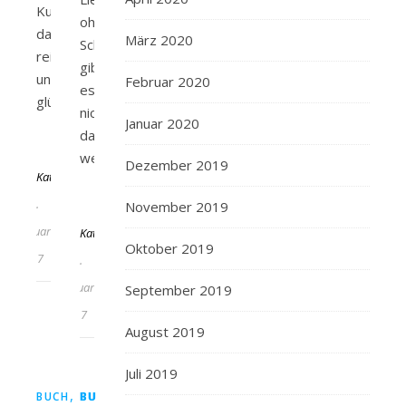
Kunstmaler,
ohne
dazu
März 2020
Schmerz
reich
gibt
und
Februar 2020
es
glücklich…
nicht,
Januar 2020
das
Von
weiß…
Dezember 2019
KathaFlauschi
20.
Von
November 2019
Februar
KathaFlauschi
Oktober 2019
2017
20.
Februar
September 2019
2017
August 2019
Juli 2019
,
,
,
,
,
,
,
,
BUCH
BUCH
BUCHBLOG
BUCHBLOG
BÜCHER
BÜCHER
BÜCHERBLOG
BÜCHERBLOG
GOLDMANNVE
LYSAN