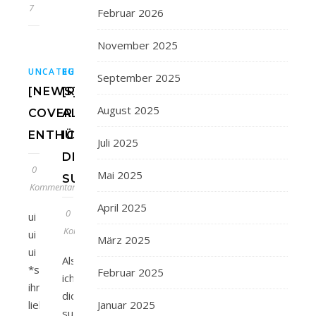
2017
Februar 2026
November 2025
,
,
,
,
UNCATEGORIZED
BUCH
BUCHBLOG
BÜCHER
BÜCHERBLOG
CARLSE
September 2025
[NEWS]
[REZENSION]
August 2025
COVER
ALS
ENTHÜLLUNG
ICH
Juli 2025
DICH
0
Mai 2025
SUCHTE
Kommentare
April 2025
0
ui
Kommentare
ui
März 2025
ui
Als
*sabber*Huhu
Februar 2025
ich
ihr
dich
lieben
Januar 2025
suchte