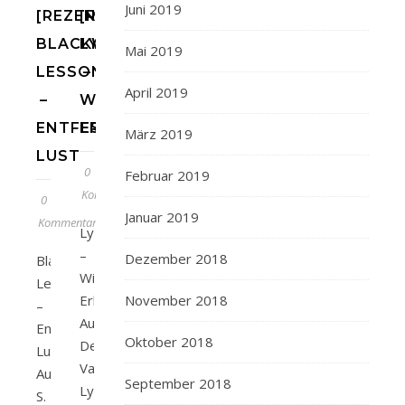
Juni 2019
[REZENSION]
[REZENSION]
BLACKWELL
LYS
Mai 2019
LESSONS
–
April 2019
–
WILDES
ENTFESSELTE
ERBE
März 2019
LUST
0
Februar 2019
Kommentare
0
Januar 2019
Kommentare
Lys
–
Dezember 2018
Blackwell
Wildes
Lessons
Erbe
November 2018
–
Autor/in:
Entfesselte
Oktober 2018
Denise
Lust
ValentinVerlag:
Autor/in:
September 2018
LysandrabooksSeitenanzahl:
S.