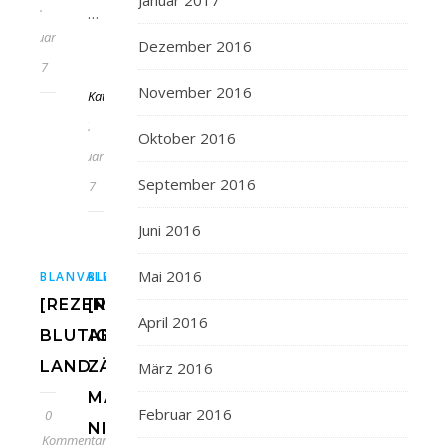
Januar 2017
20.
…
Februar
Dezember 2016
Von
2017
November 2016
KathaFlauschi
17.
Oktober 2016
Februar
September 2016
2017
Juni 2016
,
,
,
,
,
,
,
Mai 2016
BLANVALET
BLANVALET
BLANVALETVERLAG
BLANVALETVERLAG
BUCH
BUCH
BUCHBLOG
BUCHBLO
BÜC
[REZENSION]
[REZENSION]
April 2016
BLUTIGES
ABSCHIEDSKÜSSE
LAND
ZÄHLT
März 2016
MAN
Februar 2016
0
NICHT
Kommentare