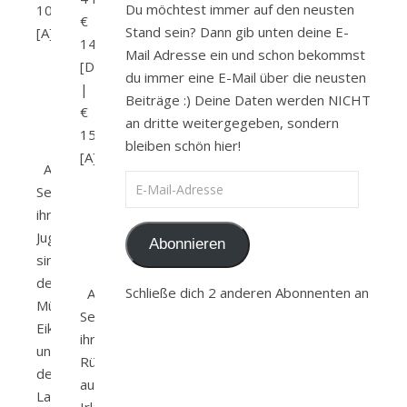
Du möchtest immer auf den neusten
10,30
€
Stand sein? Dann gib unten deine E-
[A]
14,99
Mail Adresse ein und schon bekommst
[D]
du immer eine E-Mail über die neusten
|
Beiträge :) Deine Daten werden NICHT
€
an dritte weitergegeben, sondern
15,50
bleiben schön hier!
[A]
Amazon
E-Mail-Adresse
Seit
ihrer
Jugend
Abonnieren
sind
der
Schließe dich 2 anderen Abonnenten an
Amazon
Müllerssohn
Seit
Eik
ihrer
und
Rückkehr
der
aus
Landadelige