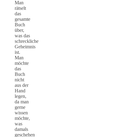
Man
rätselt
das
gesamte
Buch
über,
was das
schreckliche
Geheimnis
ist.
Man
möchte
das
Buch
nicht
aus der
Hand
legen,
da man
gerne
wissen
möchte,
was
damals
geschehen