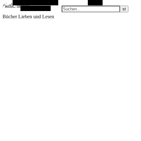
Alternative Seitenleiste
Suchen
KathaFlauschi
Zufallsauswahl
Bücher Lieben und Lesen