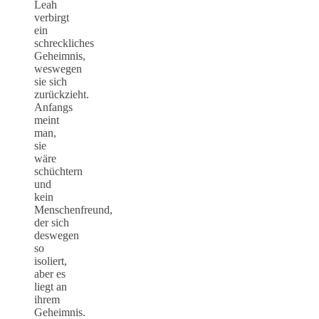
Leah
verbirgt
ein
schreckliches
Geheimnis,
weswegen
sie sich
zurückzieht.
Anfangs
meint
man,
sie
wäre
schüchtern
und
kein
Menschenfreund,
der sich
deswegen
so
isoliert,
aber es
liegt an
ihrem
Geheimnis.