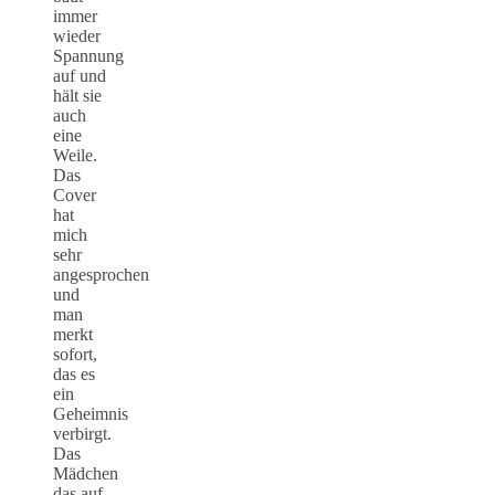
immer
wieder
Spannung
auf und
hält sie
auch
eine
Weile.
Das
Cover
hat
mich
sehr
angesprochen
und
man
merkt
sofort,
das es
ein
Geheimnis
verbirgt.
Das
Mädchen
das auf