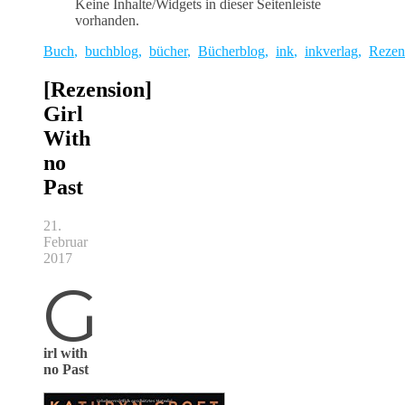
Keine Inhalte/Widgets in dieser Seitenleiste
vorhanden.
Buch
,
buchblog
,
bücher
,
Bücherblog
,
ink
,
inkverlag
,
Rezen
[Rezension]
Girl
With
no
Past
21.
Februar
2017
G
irl with
no Past