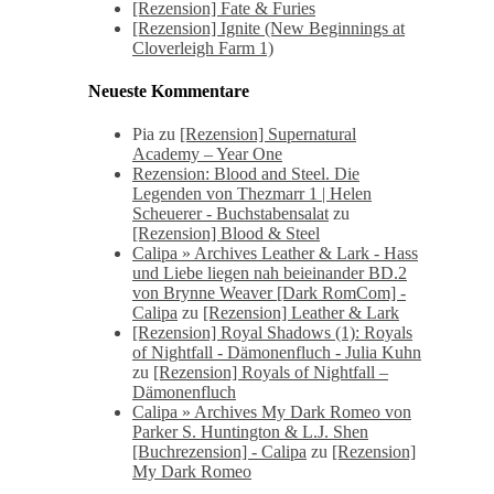
[Rezension] Fate & Furies
[Rezension] Ignite (New Beginnings at
Cloverleigh Farm 1)
Neueste Kommentare
Pia
zu
[Rezension] Supernatural
Academy – Year One
Rezension: Blood and Steel. Die
Legenden von Thezmarr 1 | Helen
Scheuerer - Buchstabensalat
zu
[Rezension] Blood & Steel
Calipa » Archives Leather & Lark - Hass
und Liebe liegen nah beieinander BD.2
von Brynne Weaver [Dark RomCom] -
Calipa
zu
[Rezension] Leather & Lark
[Rezension] Royal Shadows (1): Royals
of Nightfall - Dämonenfluch - Julia Kuhn
zu
[Rezension] Royals of Nightfall –
Dämonenfluch
Calipa » Archives My Dark Romeo von
Parker S. Huntington & L.J. Shen
[Buchrezension] - Calipa
zu
[Rezension]
My Dark Romeo