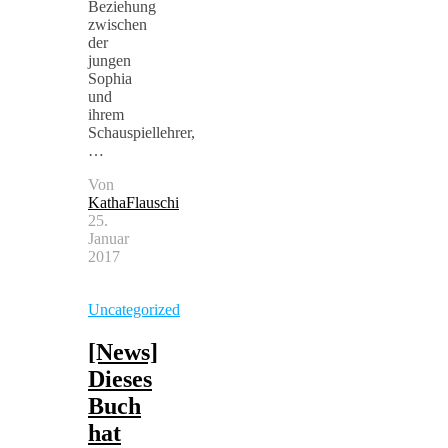
Beziehung
zwischen
der
jungen
Sophia
und
ihrem
Schauspiellehrer,
…
Von
KathaFlauschi
25.
Januar
2017
Uncategorized
[News]
Dieses
Buch
hat