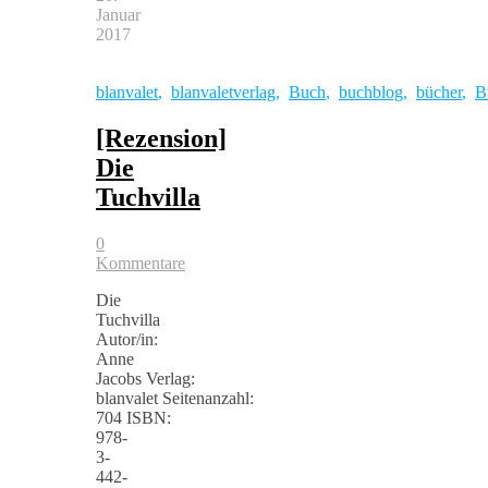
Januar
2017
blanvalet
,
blanvaletverlag
,
Buch
,
buchblog
,
bücher
,
B
[Rezension]
Die
Tuchvilla
0
Kommentare
Die
Tuchvilla
Autor/in:
Anne
Jacobs Verlag:
blanvalet Seitenanzahl:
704 ISBN:
978-
3-
442-