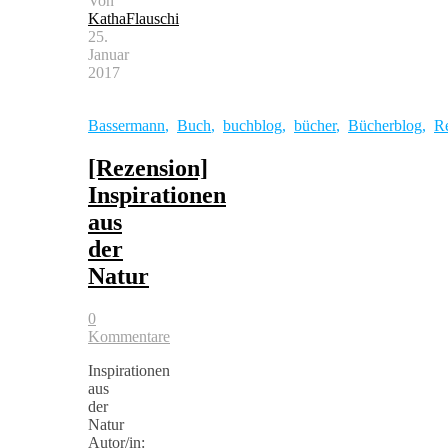
Von
KathaFlauschi
25.
Januar
2017
Bassermann
,
Buch
,
buchblog
,
bücher
,
Bücherblog
,
R
[Rezension]
Inspirationen
aus
der
Natur
0
Kommentare
Inspirationen
aus
der
Natur
Autor/in: