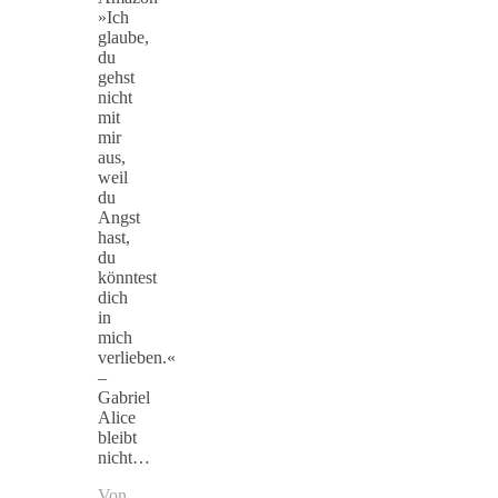
»Ich
glaube,
du
gehst
nicht
mit
mir
aus,
weil
du
Angst
hast,
du
könntest
dich
in
mich
verlieben.«
–
Gabriel
Alice
bleibt
nicht…
Von