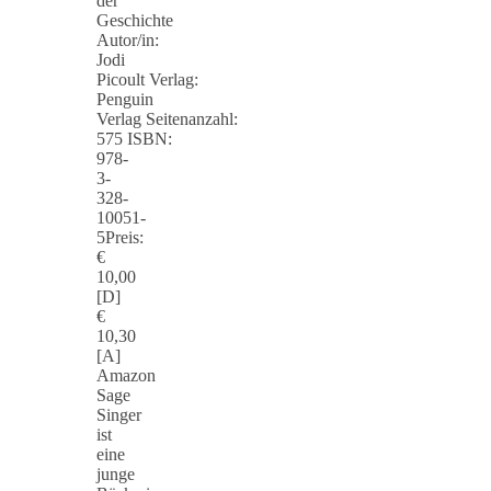
der
Geschichte
Autor/in:
Jodi
Picoult Verlag:
Penguin
Verlag Seitenanzahl:
575 ISBN:
978-
3-
328-
10051-
5Preis:
€
10,00
[D]
€
10,30
[A]
Amazon
Sage
Singer
ist
eine
junge