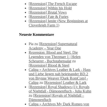
[Rezension] The French Escape
[Rezension] Within his Hold
[Rezension] Brutal Vows
[Rezension] Fate & Furies
[Rezension] Ignite (New Beginnings at
Cloverleigh Farm 1)
Neueste Kommentare
Pia
zu
[Rezension] Supernatural
Academy – Year One
Rezension: Blood and Steel. Die
Legenden von Thezmarr 1 | Helen
Scheuerer - Buchstabensalat
zu
[Rezension] Blood & Steel
Calipa » Archives Leather & Lark - Hass
und Liebe liegen nah beieinander BD.2
von Brynne Weaver [Dark RomCom] -
Calipa
zu
[Rezension] Leather & Lark
[Rezension] Royal Shadows (1): Royals
of Nightfall - Dämonenfluch - Julia Kuhn
zu
[Rezension] Royals of Nightfall –
Dämonenfluch
Calipa » Archives My Dark Romeo von