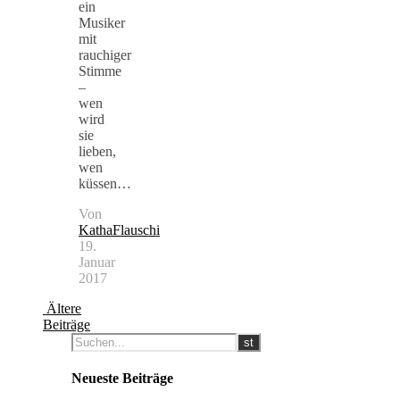
ein
Musiker
mit
rauchiger
Stimme
–
wen
wird
sie
lieben,
wen
küssen…
Von
KathaFlauschi
19.
Januar
2017
Ältere
Beiträge
Neueste Beiträge