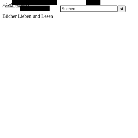
Alternative Seitenleiste
Suchen
KathaFlauschi
Zufallsauswahl
Bücher Lieben und Lesen