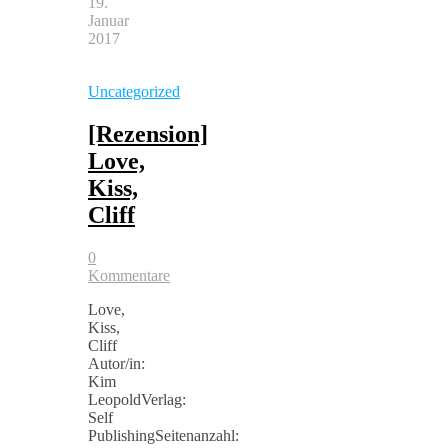
19.
Januar
2017
Uncategorized
[Rezension]
Love,
Kiss,
Cliff
0
Kommentare
Love,
Kiss,
Cliff
Autor/in:
Kim
LeopoldVerlag:
Self
PublishingSeitenanzahl: