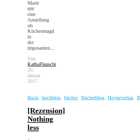
Marie
tritt
eine
Anstellung
als
Küchenmagd
in
der
imposanten…
Von
KathaFlauschi
20.
Januar
2017
Buch
,
buchblog
,
bücher
,
Bücherblog
,
Heyneverlag
,
R
[Rezension]
Nothing
less