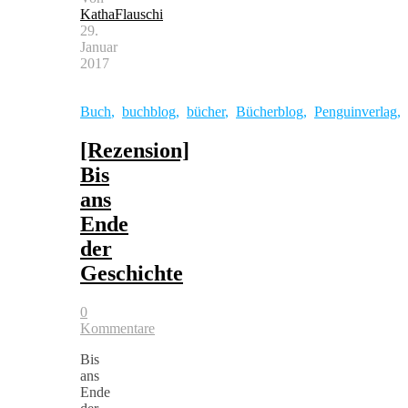
KathaFlauschi
29.
Januar
2017
Buch
,
buchblog
,
bücher
,
Bücherblog
,
Penguinverlag
,
[Rezension]
Bis
ans
Ende
der
Geschichte
0
Kommentare
Bis
ans
Ende