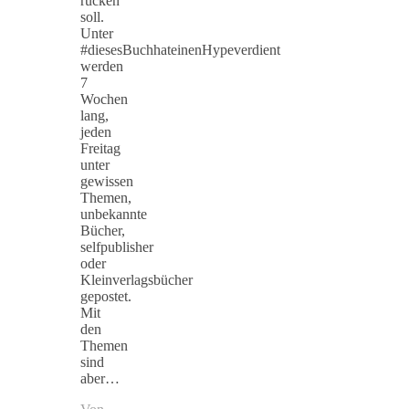
rücken
soll.
Unter
#diesesBuchhateinenHypeverdient
werden
7
Wochen
lang,
jeden
Freitag
unter
gewissen
Themen,
unbekannte
Bücher,
selfpublisher
oder
Kleinverlagsbücher
gepostet.
Mit
den
Themen
sind
aber…