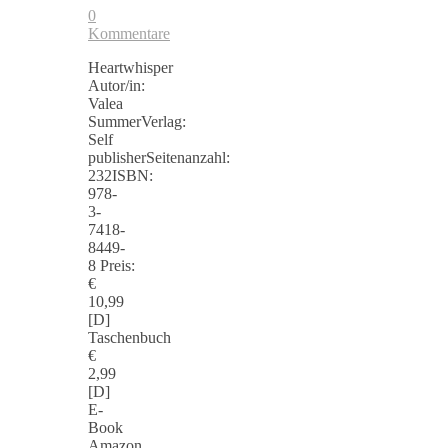
0
Kommentare
Heartwhisper
Autor/in:
Valea
SummerVerlag:
Self
publisherSeitenanzahl:
232ISBN:
978-
3-
7418-
8449-
8 Preis:
€
10,99
[D]
Taschenbuch
€
2,99
[D]
E-
Book
Amazon