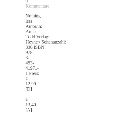
0
Kommentare
Nothing
less
Autor/in:
Anna
Todd Verlag:
Heyne< Seitenanzahl:
336 ISBN:
978-
3-
453-
41971-
1 Preis:
€
12,99
[D]
|
€
13,40
[A]