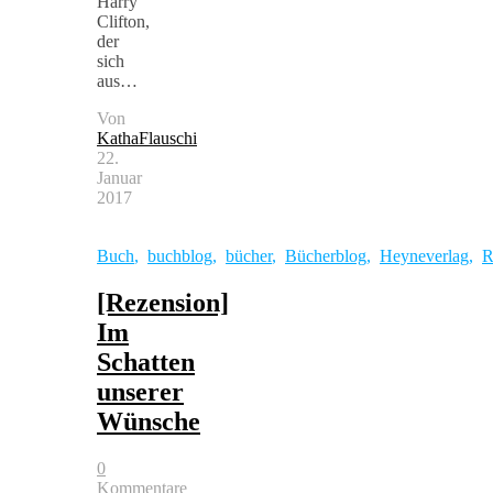
Harry
Clifton,
der
sich
aus…
Von
KathaFlauschi
22.
Januar
2017
Buch
,
buchblog
,
bücher
,
Bücherblog
,
Heyneverlag
,
R
[Rezension]
Im
Schatten
unserer
Wünsche
0
Kommentare