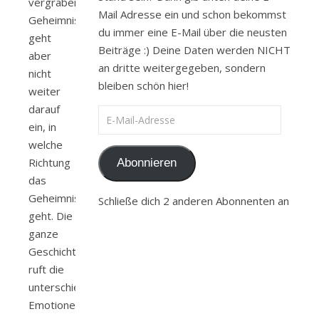
vergrabenes
Mail Adresse ein und schon bekommst
Geheimnis,
du immer eine E-Mail über die neusten
geht
Beiträge :) Deine Daten werden NICHT
aber
an dritte weitergegeben, sondern
nicht
bleiben schön hier!
weiter
darauf
E-Mail-Adresse
ein, in
welche
Richtung
Abonnieren
das
Geheimnis
Schließe dich 2 anderen Abonnenten an
geht. Die
ganze
Geschichte
ruft die
unterschiedlichsten
Emotionen