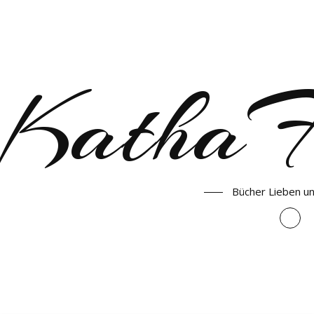
KathaF
Bücher Lieben u