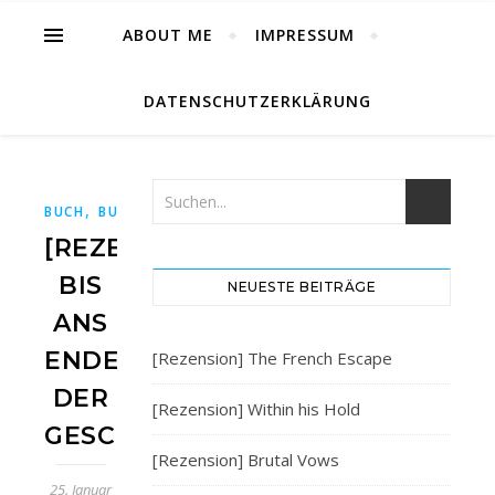
ABOUT ME
IMPRESSUM
DATENSCHUTZERKLÄRUNG
,
,
,
,
BUCH
BUCHBLOG
BÜCHER
BÜCHERBLOG
PENGUINVERL
[REZENSION]
BIS
NEUESTE BEITRÄGE
ANS
ENDE
[Rezension] The French Escape
DER
[Rezension] Within his Hold
GESCHICHTE
[Rezension] Brutal Vows
25. Januar