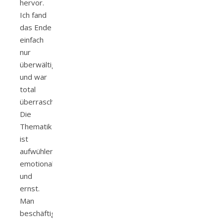
hervor.
Ich fand
das Ende
einfach
nur
überwältigend
und war
total
überrascht.
Die
Thematik
ist
aufwühlend,
emotional
und
ernst.
Man
beschäftigt