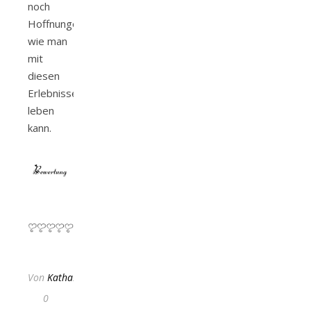
noch
Hoffnungen,
wie man
mit
diesen
Erlebnissen
leben
kann.
Von
KathaFlauschi
0