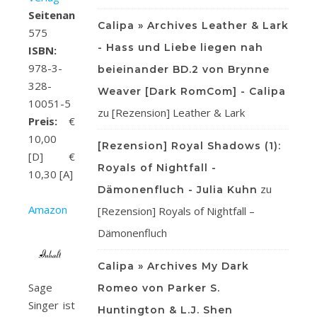
Seitenanzahl:
Calipa » Archives Leather & Lark
575
- Hass und Liebe liegen nah
ISBN:
978-3-
beieinander BD.2 von Brynne
328-
Weaver [Dark RomCom] - Calipa
10051-5
zu
[Rezension] Leather & Lark
Preis:
€
10,00
[Rezension] Royal Shadows (1):
[D] €
Royals of Nightfall -
10,30 [A]
zu
Dämonenfluch - Julia Kuhn
Amazon
[Rezension] Royals of Nightfall –
Dämonenfluch
Calipa » Archives My Dark
Sage
Romeo von Parker S.
Singer ist
Huntington & L.J. Shen