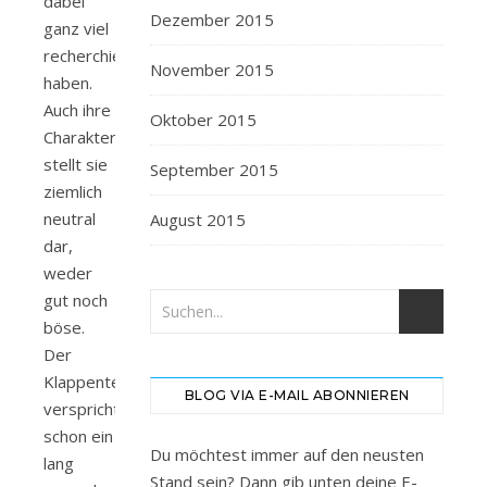
dabei
Dezember 2015
ganz viel
recherchiert
November 2015
haben.
Auch ihre
Oktober 2015
Charakter
stellt sie
September 2015
ziemlich
neutral
August 2015
dar,
weder
gut noch
böse.
Der
Klappentext
BLOG VIA E-MAIL ABONNIEREN
verspricht
schon ein
Du möchtest immer auf den neusten
lang
Stand sein? Dann gib unten deine E-