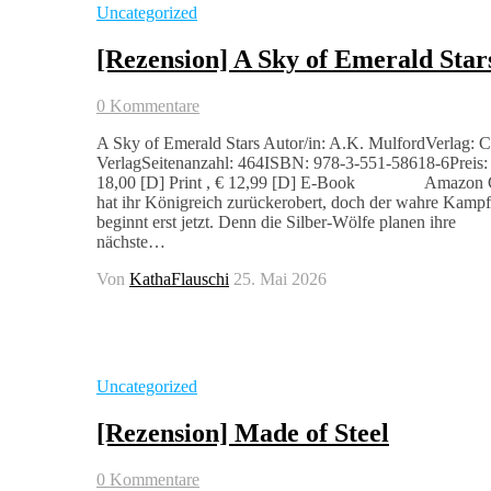
Uncategorized
[Rezension] A Sky of Emerald Star
0 Kommentare
A Sky of Emerald Stars Autor/in: A.K. MulfordVerlag: 
VerlagSeitenanzahl: 464ISBN: 978-3-551-58618-6Preis:
18,00 [D] Print , € 12,99 [D] E-Book Amazon C
hat ihr Königreich zurückerobert, doch der wahre Kampf
beginnt erst jetzt. Denn die Silber-Wölfe planen ihre
nächste…
Von
KathaFlauschi
25. Mai 2026
Uncategorized
[Rezension] Made of Steel
0 Kommentare