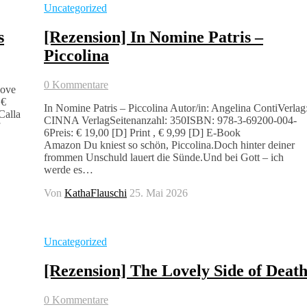
Uncategorized
s
[Rezension] In Nomine Patris –
Piccolina
0 Kommentare
Cove
 €
In Nomine Patris – Piccolina Autor/in: Angelina ContiVerlag
alla
CINNA VerlagSeitenanzahl: 350ISBN: 978-3-69200-004-
6Preis: € 19,00 [D] Print , € 9,99 [D] E-Book
Amazon Du kniest so schön, Piccolina.Doch hinter deiner
frommen Unschuld lauert die Sünde.Und bei Gott – ich
werde es…
Von
KathaFlauschi
25. Mai 2026
Uncategorized
[Rezension] The Lovely Side of Deat
0 Kommentare