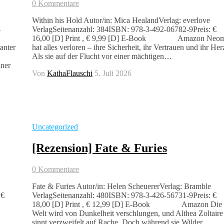
0 Kommentare
Within his Hold Autor/in: Mica HealandVerlag: everlove
-
VerlagSeitenanzahl: 384ISBN: 978-3-492-06782-9Preis: €
16,00 [D] Print , € 9,99 [D] E-Book Amazon Neom
nter
hat alles verloren – ihre Sicherheit, ihr Vertrauen und ihr Her
Als sie auf der Flucht vor einer mächtigen…
iner
Von
KathaFlauschi
5. Juli 2026
Uncategorized
[Rezension] Fate & Furies
0 Kommentare
Fate & Furies Autor/in: Helen ScheuererVerlag: Bramble
 €
VerlagSeitenanzahl: 480ISBN: 978-3-426-56731-9Preis: €
18,00 [D] Print , € 12,99 [D] E-Book Amazon Die
Welt wird von Dunkelheit verschlungen, und Althea Zoltaire
sinnt verzweifelt auf Rache. Doch während sie Wilder