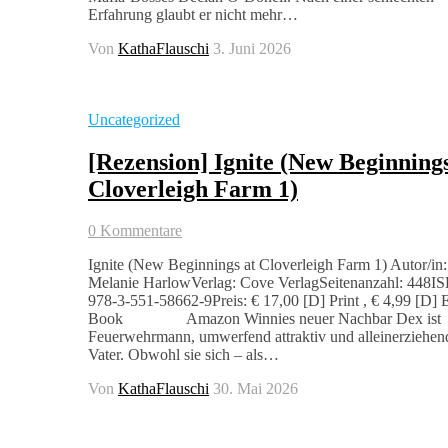
Erfahrung glaubt er nicht mehr…
Von
KathaFlauschi
3. Juni 2026
Uncategorized
[Rezension] Ignite (New Beginnings
Cloverleigh Farm 1)
0 Kommentare
Ignite (New Beginnings at Cloverleigh Farm 1) Autor/in:
Melanie HarlowVerlag: Cove VerlagSeitenanzahl: 448I
978-3-551-58662-9Preis: € 17,00 [D] Print , € 4,99 [D] 
Book Amazon Winnies neuer Nachbar Dex ist
Feuerwehrmann, umwerfend attraktiv und alleinerziehen
Vater. Obwohl sie sich – als…
Von
KathaFlauschi
30. Mai 2026