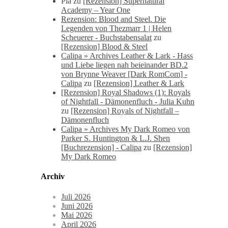
Pia
zu
[Rezension] Supernatural
Academy – Year One
Rezension: Blood and Steel. Die
Legenden von Thezmarr 1 | Helen
Scheuerer - Buchstabensalat
zu
[Rezension] Blood & Steel
Calipa » Archives Leather & Lark - Hass
und Liebe liegen nah beieinander BD.2
von Brynne Weaver [Dark RomCom] -
Calipa
zu
[Rezension] Leather & Lark
[Rezension] Royal Shadows (1): Royals
of Nightfall - Dämonenfluch - Julia Kuhn
zu
[Rezension] Royals of Nightfall –
Dämonenfluch
Calipa » Archives My Dark Romeo von
Parker S. Huntington & L.J. Shen
[Buchrezension] - Calipa
zu
[Rezension]
My Dark Romeo
Archiv
Juli 2026
Juni 2026
Mai 2026
April 2026