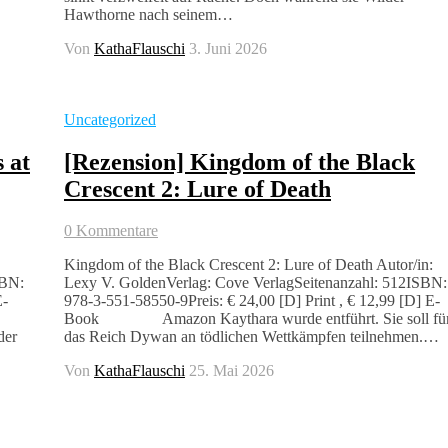
Hawthorne nach seinem…
Von
KathaFlauschi
3. Juni 2026
Uncategorized
 at
[Rezension] Kingdom of the Black
Crescent 2: Lure of Death
0 Kommentare
Kingdom of the Black Crescent 2: Lure of Death Autor/in:
SBN:
Lexy V. GoldenVerlag: Cove VerlagSeitenanzahl: 512ISBN:
E-
978-3-551-58550-9Preis: € 24,00 [D] Print , € 12,99 [D] E-
Book Amazon Kaythara wurde entführt. Sie soll fü
der
das Reich Dywan an tödlichen Wettkämpfen teilnehmen.…
Von
KathaFlauschi
25. Mai 2026