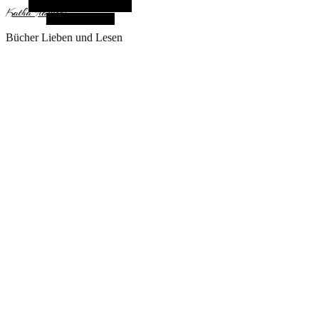
Alternative Seitenleiste
KathaFlauschi
Zufallsauswahl
Bücher Lieben und Lesen