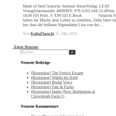
Made of Steel Autor/in: Stefanie HasseVerlag: LEAF
VerlagSeitenanzahl: 400ISBN: 978-3-911244-53-4Preis:
18,00 [D] Print , € 9,99 [D] E-Book Amazon S
haben die Macht, dein Leben zu zerstören. Zehn Jahre ist
her, dass die brillante Stipendiatin Liza von der…
Von
KathaFlauschi
25. Mai 2026
Ältere Beiträge
Neueste Beiträge
[Rezension] The French Escape
[Rezension] Within his Hold
[Rezension] Brutal Vows
[Rezension] Fate & Furies
[Rezension] Ignite (New Beginnings at
Cloverleigh Farm 1)
Neueste Kommentare