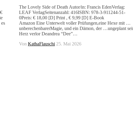
The Lovely Side of Death Autor/in: Francis EdenVerlag:
 €
LEAF VerlagSeitenanzahl: 416ISBN: 978-3-911244-51-
ie
0Preis: € 18,00 [D] Print , € 9,99 [D] E-Book
 es
Amazon Eine Unterwelt voller Prüfungen,eine Hexe mit …
unberechenbarerMagie, und ein Dämon, der …ungeplant sei
Herz verlor Deandrea “Dee”…
Von
KathaFlauschi
25. Mai 2026