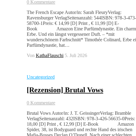
0 Kommentare
The French Escape Autor/in: Sarah FleuryVerlag:
Ravensburger VerlagSeitenanzahl: 544ISBN: 978-3-473
58700-1Preis: € 14,99 [D] Print , € 11,99 [D] E-
Book Amazon Eine Parfümdynastie. Ein charma
Erbe. Und ein längst vergessener Duft. – *mit
wunderschönem Farbschnitt* Timothée Colinard, Erbe e
Parfümdynastie, hat…
Von
KathaFlauschi
5. Juli 2026
Uncategorized
[Rezension] Brutal Vows
0 Kommentare
Brutal Vows Autor/in: J. T. GeissingerVerlag: Bramble
VerlagSeitenanzahl: 432ISBN: 978-3-426-56635-0Preis:
18,00 [D] Print , € 12,99 [D] E-Book Amazon
Spider, 38, ist Bodyguard und rechte Hand des irischen
Mafia-Bosses Declan O’Donell. Nach einer schlechten