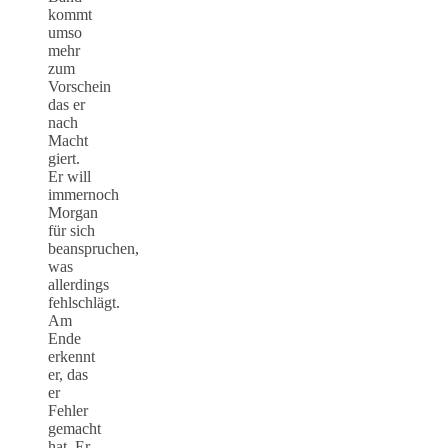
kommt
umso
mehr
zum
Vorschein
das er
nach
Macht
giert.
Er will
immernoch
Morgan
für sich
beanspruchen,
was
allerdings
fehlschlägt.
Am
Ende
erkennt
er, das
er
Fehler
gemacht
hat. Er