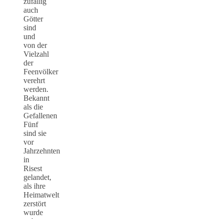
zufällig
auch
Götter
sind
und
von der
Vielzahl
der
Feenvölker
verehrt
werden.
Bekannt
als die
Gefallenen
Fünf
sind sie
vor
Jahrzehnten
in
Risest
gelandet,
als ihre
Heimatwelt
zerstört
wurde