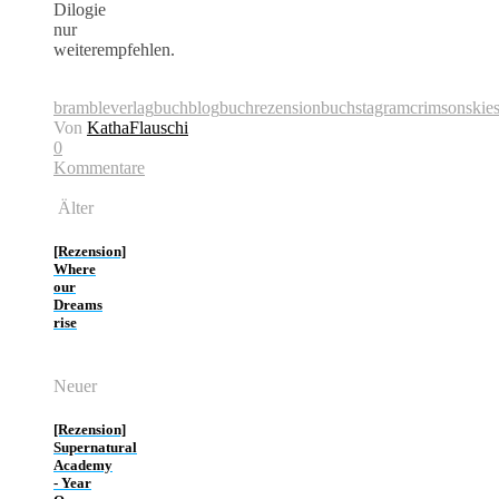
Dilogie
nur
weiterempfehlen.
brambleverlag
buchblog
buchrezension
buchstagram
crimsonskie
Von
KathaFlauschi
0
Kommentare
Älter
[Rezension]
Where
our
Dreams
rise
Neuer
[Rezension]
Supernatural
Academy
- Year