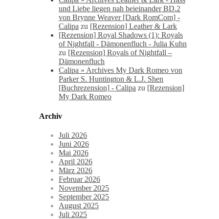
und Liebe liegen nah beieinander BD.2
von Brynne Weaver [Dark RomCom] -
Calipa
zu
[Rezension] Leather & Lark
[Rezension] Royal Shadows (1): Royals
of Nightfall - Dämonenfluch - Julia Kuhn
zu
[Rezension] Royals of Nightfall –
Dämonenfluch
Calipa » Archives My Dark Romeo von
Parker S. Huntington & L.J. Shen
[Buchrezension] - Calipa
zu
[Rezension]
My Dark Romeo
Archiv
Juli 2026
Juni 2026
Mai 2026
April 2026
März 2026
Februar 2026
November 2025
September 2025
August 2025
Juli 2025