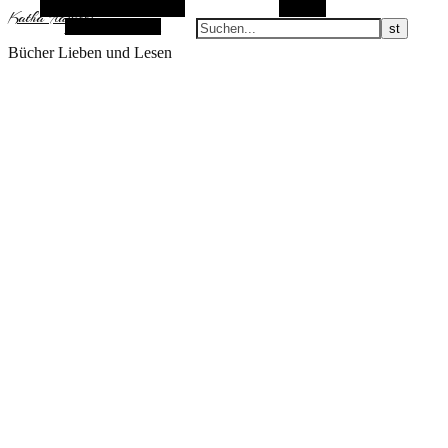
Alternative Seitenleiste
Suchen
KathaFlauschi
Zufallsauswahl
Bücher Lieben und Lesen