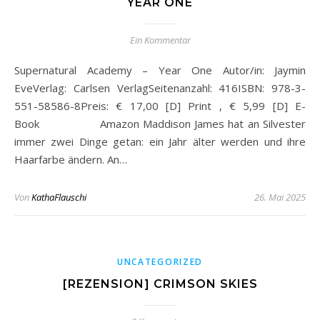
YEAR ONE
Ein Kommentar
Supernatural Academy – Year One Autor/in: Jaymin
EveVerlag: Carlsen VerlagSeitenanzahl: 416ISBN: 978-3-
551-58586-8Preis: € 17,00 [D] Print , € 5,99 [D] E-
Book Amazon Maddison James hat an Silvester
immer zwei Dinge getan: ein Jahr älter werden und ihre
Haarfarbe ändern. An…
Von
KathaFlauschi
26. Mai 2025
UNCATEGORIZED
[REZENSION] CRIMSON SKIES