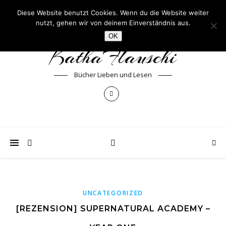
Diese Website benutzt Cookies. Wenn du die Website weiter
nutzt, gehen wir von deinem Einverständnis aus.
OK
KathaFlauschi
Bücher Lieben und Lesen
UNCATEGORIZED
[REZENSION] SUPERNATURAL ACADEMY –