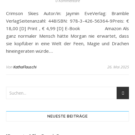
0 Kommentare
Crimson Skies Autor/in: Jaymin EveVerlag: Bramble
VerlagSeitenanzahl: 448ISBN: 978-3-426-56364-9Preis: €
18,00 [D] Print , € 4,99 [D] E-Book Amazon Als
ganz normaler Mensch hätte Morgan nie erwartet, dass
sie kopfüber in eine Welt der Feen, Magie und Drachen
hineingeraten würde.…
Von
KathaFlauschi
26. Mai 2025
NEUESTE BEITRÄGE