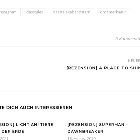
hstagram
dasstalex
dasstalexabendstern
droemerknaur
0 Kommenta
NEUE
[REZENSION] A PLACE TO SHI
E DICH AUCH INTERESSIEREN
SION] LICHT AN! TIERE
[REZENSION] SUPERMAN –
 DER ERDE
DAWNBREAKER
l 2021
18. August 2019