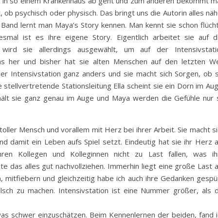
as in so einem Krankenhaus ab geht und zum anderen bekommt m
 ob psychisch oder physisch. Das bringt uns die Autorin alles nä
m Band lernt man Maya’s Story kennen. Man kennt sie schon flücht
mal ist es ihre eigene Story. Eigentlich arbeitet sie auf d
n wird sie allerdings ausgewählt, um auf der Intensivstati
was her und bisher hat sie alten Menschen auf den letzten W
der Intensivstation ganz anders und sie macht sich Sorgen, ob s
stellvertretende Stationsleitung Ella scheint sie ein Dorn im Au
ehält sie ganz genau im Auge und Maya werden die Gefühle nur 
toller Mensch und vorallem mit Herz bei ihrer Arbeit. Sie macht s
d damit ein Leben aufs Spiel setzt. Eindeutig hat sie ihr Herz 
 ihren Kollegen und Kolleginnen nicht zu Last fallen, was ih
e das alles gut nachvollziehen. Immerhin liegt eine große Last a
n, mitfiebern und gleichzeitig habe ich auch ihre Gedanken gespü
lsch zu machen. Intensivstation ist eine Nummer größer, als d
twas schwer einzuschätzen. Beim Kennenlernen der beiden, fand i