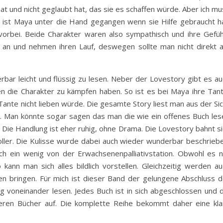
at und nicht geglaubt hat, das sie es schaffen würde. Aber ich m
ie ist Maya unter die Hand gegangen wenn sie Hilfe gebraucht ha
o vorbei. Beide Charakter waren also sympathisch und ihre Gefüh
m an und nehmen ihren Lauf, deswegen sollte man nicht direkt 
rbar leicht und flüssig zu lesen. Neber der Lovestory gibt es au
 die Charakter zu kämpfen haben. So ist es bei Maya ihre Tant
e Tante nicht lieben würde. Die gesamte Story liest man aus der Si
z. Man könnte sogar sagen das man die wie ein offenes Buch les
. Die Handlung ist eher ruhig, ohne Drama. Die Lovestory bahnt s
oller. Die Kulisse wurde dabei auch wieder wunderbar beschriebe
ch ein wenig von der Erwachsenenpalliativstation. Obwohl es n
kann man sich alles bildlich vorstellen. Gleichzeitig werden au
 bringen. Für mich ist dieser Band der gelungene Abschluss d
g voneinander lesen. Jedes Buch ist in sich abgeschlossen und d
deren Bücher auf. Die komplette Reihe bekommt daher eine kla