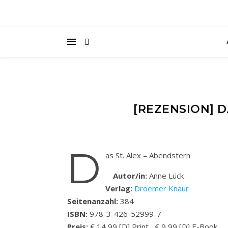
[REZENSION] D
D
as St. Alex – Abendstern
Autor/in:
Anne Lück
Verlag:
Droemer Knaur
Seitenanzahl:
384
ISBN:
978-3-426-52999-7
Preis:
€ 14,99 [D] Print , € 9,99 [D] E-Book