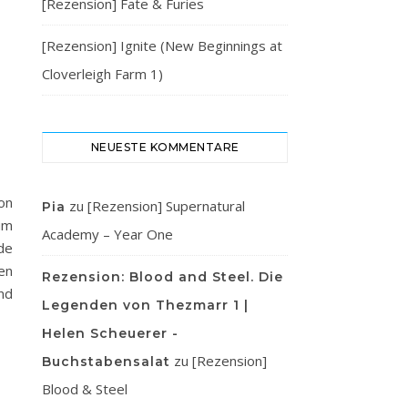
[Rezension] Fate & Furies
[Rezension] Ignite (New Beginnings at
Cloverleigh Farm 1)
NEUESTE KOMMENTARE
on
zu
[Rezension] Supernatural
Pia
um
Academy – Year One
de
en
Rezension: Blood and Steel. Die
nd
Legenden von Thezmarr 1 |
Helen Scheuerer -
zu
[Rezension]
Buchstabensalat
Blood & Steel