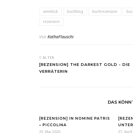
annelück
buchblog
buchrezension
buc
rezension
Von
KathaFlauschi
ÄLTER
[REZENSION] THE DARKEST GOLD - DIE
VERRÄTERIN
DAS KÖNNT
[REZENSION] IN NOMINE PATRIS
[REZEN
– PICCOLINA
UNTER
25. Mai 2026
27. Apri