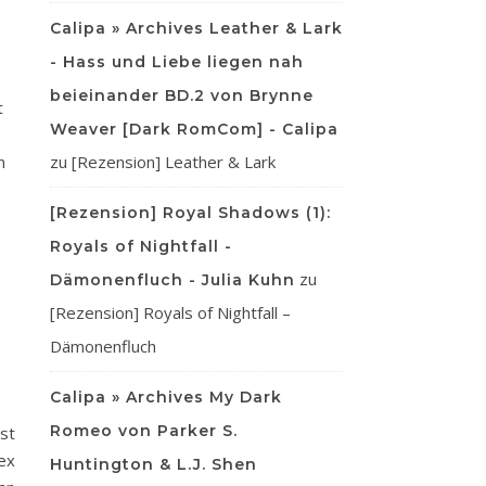
Calipa » Archives Leather & Lark
- Hass und Liebe liegen nah
beieinander BD.2 von Brynne
t
Weaver [Dark RomCom] - Calipa
n
zu
[Rezension] Leather & Lark
[Rezension] Royal Shadows (1):
Royals of Nightfall -
zu
Dämonenfluch - Julia Kuhn
[Rezension] Royals of Nightfall –
Dämonenfluch
Calipa » Archives My Dark
Romeo von Parker S.
st
ex
Huntington & L.J. Shen