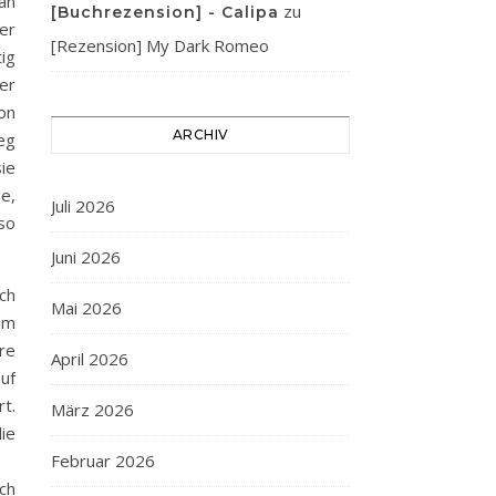
an
zu
[Buchrezension] - Calipa
her
[Rezension] My Dark Romeo
ig
er
on
ARCHIV
eg
ie
ge,
Juli 2026
so
Juni 2026
ich
Mai 2026
am
re
April 2026
uf
rt.
März 2026
ie
Februar 2026
ch