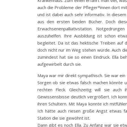
Krankenhaus. Zum einen erfährt man viel, w
auch die Probleme der Pfleger*innen dort mit,
und ist dabei auch sehr informativ. In diese
aus den ersten beiden Bücher. Doch dieses
Erwachsenenpalliativstation. Notgedrunge
auszuhelfen. Ihre Ausbildung ist schon et
begleitet. Da ist das hektische Treiben auf 
doch nicht nur im Weg stehen würde. Auch die 
zumindest hat sie so einen Eindruck. Ella b
aufgewirbelt durch sie.
Maya war mir direkt sympathisch. Sie war ein 
Sorgen ob sie etwas falsch machen könnte un
rechten Fleck. Gleichzeitig will sie auch
Gewissensbisse deutlich vergrößert. Ich konnt
ihren Schultern. Mit Maya konnte ich mitfühle
Ich hätte auch riesen große Angst etwas fa
Station die sie gewöhnt ist.
Dann gibt es noch Ella. Zu Anfang war sie e