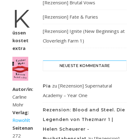
[Rezension] Brutal Vows
K
[Rezension] Fate & Furies
[Rezension] Ignite (New Beginnings at
üssen
kostet
Cloverleigh Farm 1)
extra
NEUESTE KOMMENTARE
zu
[Rezension] Supernatural
Pia
Autor/in:
Academy – Year One
Carline
Mohr
Rezension: Blood and Steel. Die
Verlag:
Legenden von Thezmarr 1 |
Rowohlt
Seitenanzahl:
Helen Scheuerer -
272
zu
[Rezension]
Buchstabensalat