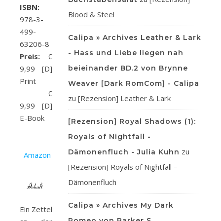
ISBN:
Blood & Steel
978-3-
499-
Calipa » Archives Leather & Lark
63206-8
- Hass und Liebe liegen nah
Preis:
€
beieinander BD.2 von Brynne
9,99 [D]
Print
Weaver [Dark RomCom] - Calipa
€
zu
[Rezension] Leather & Lark
9,99 [D]
E-Book
[Rezension] Royal Shadows (1):
Royals of Nightfall -
zu
Dämonenfluch - Julia Kuhn
Amazon
[Rezension] Royals of Nightfall –
Dämonenfluch
Calipa » Archives My Dark
Ein Zettel
Romeo von Parker S.