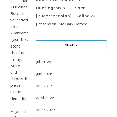
an der
Tür eines
Huntington & L.J. Shen
Bordells
zu
[Buchrezension] - Calipa
verändert
[Rezension] My Dark Romeo
alles:
«Bardame
gesucht»,
ARCHIV
steht
drauf und
Fanny,
Juli 2026
Mitte 20
und
Juni 2026
chronisch
pleite,
Mai 2026
nimmt
April 2026
den Job
an.
März 2026
Eigentlich