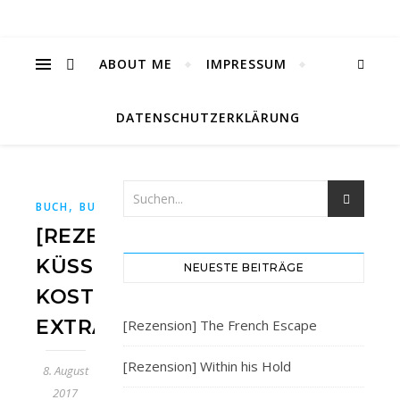
ABOUT ME
IMPRESSUM
DATENSCHUTZERKLÄRUNG
,
,
,
,
,
BUCH
BUCHBLOG
BÜCHER
BÜCHERBLOG
REZENSION
[REZENSION]
KÜSSEN
NEUESTE BEITRÄGE
KOSTET
EXTRA
[Rezension] The French Escape
[Rezension] Within his Hold
8. August
2017