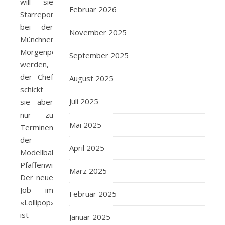
will sie
Februar 2026
Starreporterin
bei der
November 2025
Münchner
Morgenpost
September 2025
werden,
der Chef
August 2025
schickt
Juli 2025
sie aber
nur zu
Mai 2025
Terminen
der
April 2025
Modellbahnfreunde
Pfaffenwinkel.
März 2025
Der neue
Job im
Februar 2025
«Lollipop»
ist
Januar 2025