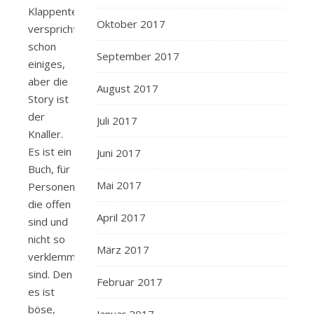
Klappentext
Oktober 2017
verspricht
schon
September 2017
einiges,
aber die
August 2017
Story ist
der
Juli 2017
Knaller.
Es ist ein
Juni 2017
Buch, für
Mai 2017
Personen
die offen
April 2017
sind und
nicht so
März 2017
verklemmt
sind. Den
Februar 2017
es ist
böse,