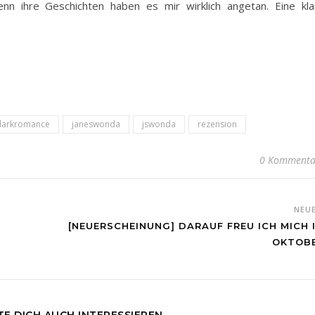
nn ihre Geschichten haben es mir wirklich angetan. Eine kla
darkromance
janeswonda
jswonda
rezension
0 Kommenta
NEU
[NEUERSCHEINUNG] DARAUF FREU ICH MICH 
OKTOB