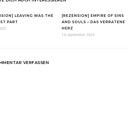
E DICH AUCH INTERESSIEREN
NSION] LEAVING WAS THE
[REZENSION] EMPIRE OF SINS
ST PART
AND SOULS – DAS VERRATENE
2025
HERZ
14. September 2024
MMENTAR VERFASSEN