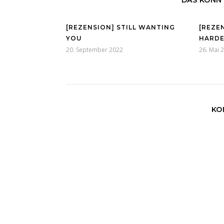
DAS KÖNNT
[REZENSION] STILL WANTING
[REZE
YOU
HARDE
20. September 2022
26. Mai 
KO