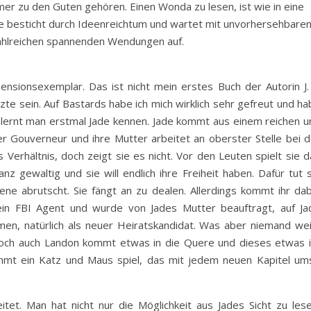
er zu den Guten gehören. Einen Wonda zu lesen, ist wie in eine
ke besticht durch Ideenreichtum und wartet mit unvorhersehbare
zahlreichen spannenden Wendungen auf.
sionsexemplar. Das ist nicht mein erstes Buch der Autorin J. 
tzte sein. Auf Bastards habe ich mich wirklich sehr gefreut und h
lernt man erstmal Jade kennen. Jade kommt aus einem reichen u
der Gouverneur und ihre Mutter arbeitet an oberster Stelle bei d
 Verhältnis, doch zeigt sie es nicht. Vor den Leuten spielt sie 
z gewaltig und sie will endlich ihre Freiheit haben. Dafür tut s
zene abrutscht. Sie fängt an zu dealen. Allerdings kommt ihr dab
 ein FBI Agent und wurde von Jades Mutter beauftragt, auf Ja
en, natürlich als neuer Heiratskandidat. Was aber niemand wei
 Doch auch Landon kommt etwas in die Quere und dieses etwas i
kommt ein Katz und Maus spiel, das mit jedem neuen Kapitel um
itet. Man hat nicht nur die Möglichkeit aus Jades Sicht zu lese