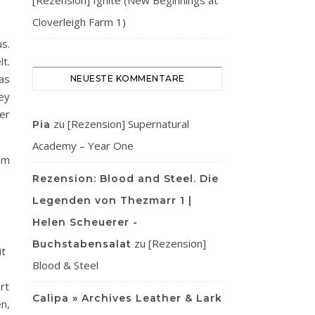
[Rezension] Ignite (New Beginnings at
Cloverleigh Farm 1)
s.
t.
as
NEUESTE KOMMENTARE
ey
er
zu
[Rezension] Supernatural
Pia
Academy – Year One
um
Rezension: Blood and Steel. Die
Legenden von Thezmarr 1 |
Helen Scheuerer -
zu
[Rezension]
Buchstabensalat
it
Blood & Steel
rt
Calipa » Archives Leather & Lark
n,