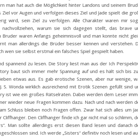
rn man hat auch die Möglichkeit hinter Landons und seinem Brud
s Ziel vor Augen und verfolgen dieses Ziel und Jade spielt die gr
rig wird, sein Ziel zu verfolgen. Alle Charakter waren mir sog
z nachvollziehen, warum sie sich dagegen stellt, das brave u
 Bruder waren Anfangs geheimnisvoll und man konnte nicht glei
rnt man allerdings die Brüder besser kennen und verstehen. D
h wen sie selbst erstmal ein falsches Spiel gespielt haben.
und spannend zu lesen. Die Story liest man aus der Ich Perspekti
Story baut sich immer mehr Spannung auf und es hält sich bis z
 blieben etwas aus. Es gab erotische Szenen, aber nur wenige, w
J. S. Wonda wirklich ausreichend mit Erotik Szenen gefüllt sind 
tory ist wie ein großes Rätselraten. Dabei werden dem Leser imm
mmer wieder neue Fragen kommen dazu. Nach und nach werden d
am Schluss bleiben noch Fragen offen. Zwar hat sich alles um Ja
r Cliffhanger. Den Cliffhanger finde ich gar nicht mal so schlimm, 
rs“. Man sollte allerdings erst diesen Band lesen und danach d
geschlossen sind. Ich werde „Sisters“ definitiv noch lesen und a