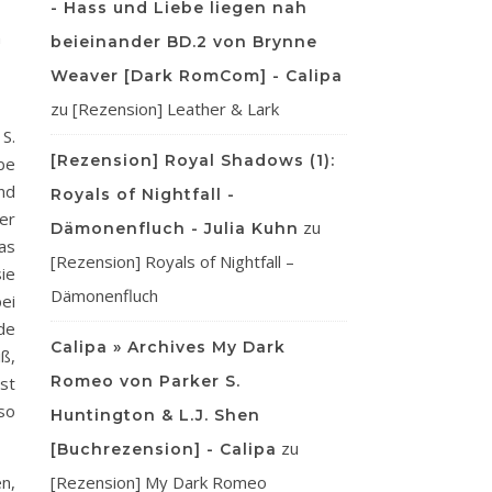
- Hass und Liebe liegen nah
n
beieinander BD.2 von Brynne
Weaver [Dark RomCom] - Calipa
zu
[Rezension] Leather & Lark
S.
[Rezension] Royal Shadows (1):
abe
nd
Royals of Nightfall -
er
zu
Dämonenfluch - Julia Kuhn
das
[Rezension] Royals of Nightfall –
ie
Dämonenfluch
ei
de
Calipa » Archives My Dark
ß,
Romeo von Parker S.
st
so
Huntington & L.J. Shen
zu
[Buchrezension] - Calipa
n,
[Rezension] My Dark Romeo