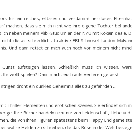
rk für ein reiches, elitäres und verdammt herzloses Elternhau
rf machen, dass sie mich nicht wie ihre eigene Tochter behandel
s ich neben meinem Alibi-Studium an der NYU mit Kokain deale. D
 nicht dieser schrecklich attraktive FBI-Schnösel Landon Mulvan
nis. Und dann rettet er mich auch noch vor meinem nicht mind
 Gunst aufsteigen lassen. Schließlich muss ich wissen, war
. Ihr wollt spielen? Dann macht euch aufs Verlieren gefasst!
Intrigen droht ein dunkles Geheimnis alles zu gefährden …
t Thriller-Elementen und erotischen Szenen. Sie erfindet sich m
erige. Ihre Bücher handeln nicht nur von Leidenschaft, Liebe und
men, die von ihren Figuren spätestens beim Happy End gemeiste
über wahre Helden zu schreiben, die das Böse in der Welt besiege