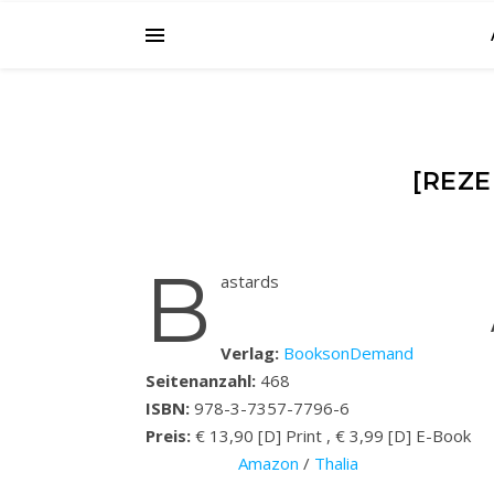
[REZE
B
astards
Verlag:
BooksonDemand
Seitenanzahl:
468
ISBN:
978-3-7357-7796-6
Preis:
€ 13,90 [D] Print , € 3,99 [D] E-Book
Amazon
/
Thalia