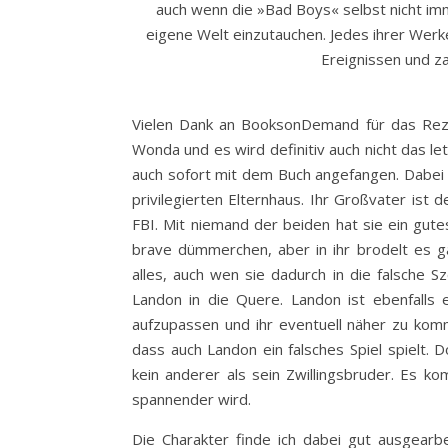
auch wenn die »Bad Boys« selbst nicht imm
eigene Welt einzutauchen. Jedes ihrer Wer
Ereignissen und 
Vielen Dank an BooksonDemand für das Rezen
Wonda und es wird definitiv auch nicht das le
auch sofort mit dem Buch angefangen. Dabei 
privilegierten Elternhaus. Ihr Großvater ist 
FBI. Mit niemand der beiden hat sie ein gutes
brave dümmerchen, aber in ihr brodelt es gan
alles, auch wen sie dadurch in die falsche S
Landon in die Quere. Landon ist ebenfalls
aufzupassen und ihr eventuell näher zu komm
dass auch Landon ein falsches Spiel spielt.
kein anderer als sein Zwillingsbruder. Es 
spannender wird.
Die Charakter finde ich dabei gut ausgearbe