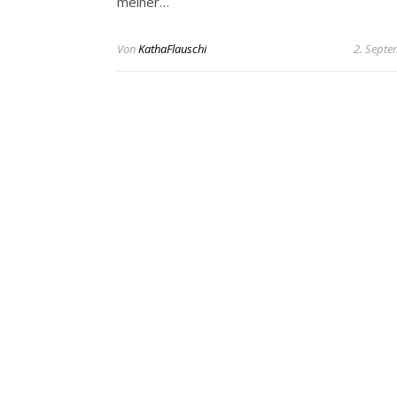
meiner…
Von
KathaFlauschi
2. Sept