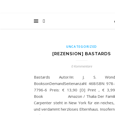
UNCATEGORIZED
[REZENSION] BASTARDS
0 Kommentare
Bastards Autor/in: J. S. WondaV
BooksonDemandSeitenanzahl: 468ISBN: 978
7796-6 Preis: € 13,90 [D] Print , € 3,9
Book Amazon / Thalia Der Famili
Carpenter steht in New York für ein reiches, 
und verdammt herzloses Elternhaus. Insofern 