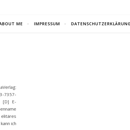
ABOUT ME
IMPRESSUM
DATENSCHUTZERKLÄRUN
erlag:
-3-7357-
9 [D] E-
enname
elitäres
kann ich