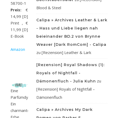
58700-1
Blood & Steel
Preis:
€
14,99 [D]
Calipa » Archives Leather & Lark
Print , €
- Hass und Liebe liegen nah
11,99 [D]
E-Book
beieinander BD.2 von Brynne
Weaver [Dark RomCom] - Calipa
Amazon
zu
[Rezension] Leather & Lark
[Rezension] Royal Shadows (1):
Royals of Nightfall -
zu
Dämonenfluch - Julia Kuhn
[Rezension] Royals of Nightfall –
Eine
Parfümdynastie.
Dämonenfluch
Ein
Calipa » Archives My Dark
charmanter
Erbe.
Romeo von Parker S.