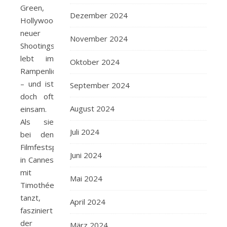
Green,
Dezember 2024
Hollywoods
neuer
November 2024
Shootingstar,
lebt im
Oktober 2024
Rampenlicht
– und ist
September 2024
doch oft
August 2024
einsam.
Als sie
Juli 2024
bei den
Filmfestspielen
Juni 2024
in Cannes
mit
Mai 2024
Timothée
tanzt,
April 2024
fasziniert
der
März 2024