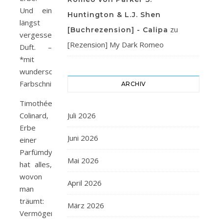
Und ein
Huntington & L.J. Shen
längst
zu
[Buchrezension] - Calipa
vergessener
[Rezension] My Dark Romeo
Duft. –
*mit
wunderschönem
Farbschnitt*
ARCHIV
Timothée
Colinard,
Juli 2026
Erbe
Juni 2026
einer
Parfümdynastie,
Mai 2026
hat alles,
wovon
April 2026
man
träumt:
März 2026
Vermögen,