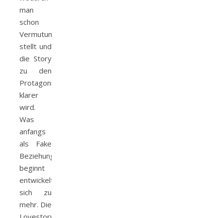
man
schon
Vermutungen
stellt und
die Story
zu den
Protagonisten
klarer
wird.
Was
anfangs
als Fake
Beziehung
beginnt
entwickelt
sich zu
mehr. Die
Lovestory