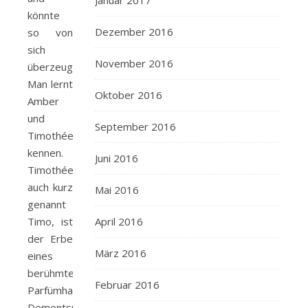
Januar 2017
könnte
Dezember 2016
so von
sich
November 2016
überzeugen.
Man lernt
Oktober 2016
Amber
und
September 2016
Timothée
kennen.
Juni 2016
Timothée,
auch kurz
Mai 2016
genannt
Timo, ist
April 2016
der Erbe
März 2016
eines
berühmten
Februar 2016
Parfümhauses.
Dementsprechend