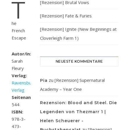
T
[Rezension] Brutal Vows
[Rezension] Fate & Furies
he
[Rezension] Ignite (New Beginnings at
French
Escape
Cloverleigh Farm 1)
Autor/in:
Sarah
NEUESTE KOMMENTARE
Fleury
Verlag:
zu
[Rezension] Supernatural
Pia
Ravensburger
Academy – Year One
Verlag
Seitenanzahl:
Rezension: Blood and Steel. Die
544
ISBN:
Legenden von Thezmarr 1 |
978-3-
Helen Scheuerer -
473-
zu
[Rezension]
Buchstabensalat