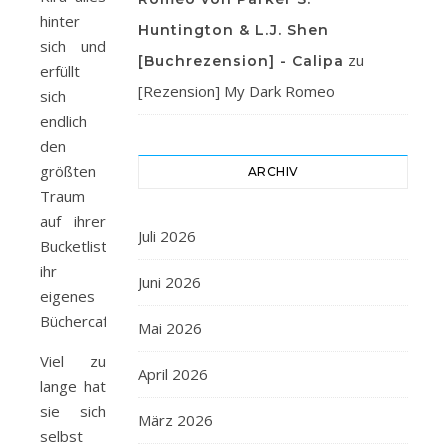
hinter
Huntington & L.J. Shen
sich und
zu
[Buchrezension] - Calipa
erfüllt
[Rezension] My Dark Romeo
sich
endlich
den
größten
ARCHIV
Traum
auf ihrer
Juli 2026
Bucketlist:
ihr
Juni 2026
eigenes
Büchercafé.
Mai 2026
Viel zu
April 2026
lange hat
sie sich
März 2026
selbst