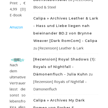
Print , €
Blood & Steel
4,99 [D]
E-Book
Calipa » Archives Leather & Lark
- Hass und Liebe liegen nah
Amazon
beieinander BD.2 von Brynne
Weaver [Dark RomCom] - Calipa
zu
[Rezension] Leather & Lark
[Rezension] Royal Shadows (1):
Nach
Royals of Nightfall -
dem
zu
Dämonenfluch - Julia Kuhn
ultimativen
[Rezension] Royals of Nightfall –
Vertrauensbruch
lässt die
Dämonenfluch
sonst so
Calipa » Archives My Dark
lebensfrohe
Kira alles
Romeo von Parker S.