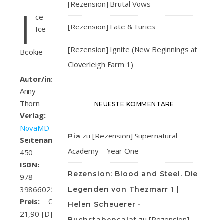
[Rezension] Brutal Vows
I
ce
[Rezension] Fate & Furies
Ice
[Rezension] Ignite (New Beginnings at
Bookie
Cloverleigh Farm 1)
Autor/in:
Anny
Thorn
NEUESTE KOMMENTARE
Verlag:
NovaMD
zu
[Rezension] Supernatural
Pia
Seitenanzahl:
Academy – Year One
450
ISBN:
Rezension: Blood and Steel. Die
978-
3986602536
Legenden von Thezmarr 1 |
Preis:
€
Helen Scheuerer -
21,90 [D]
zu
[Rezension]
Buchstabensalat