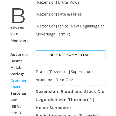
[Rezension] Brutal Vows
B
[Rezension] Fate & Furies
[Rezension] Ignite (New Beginnings at
etween
your
Cloverleigh Farm 1)
Memories
Autor/in:
NEUESTE KOMMENTARE
Basma
Hallak
zu
[Rezension] Supernatural
Pia
Verlag:
Academy – Year One
Droemer
Knaur
Rezension: Blood and Steel. Die
Seitenanzahl:
448
Legenden von Thezmarr 1 |
ISBN:
Helen Scheuerer -
978-3-
zu
[Rezension]
Buchstabensalat