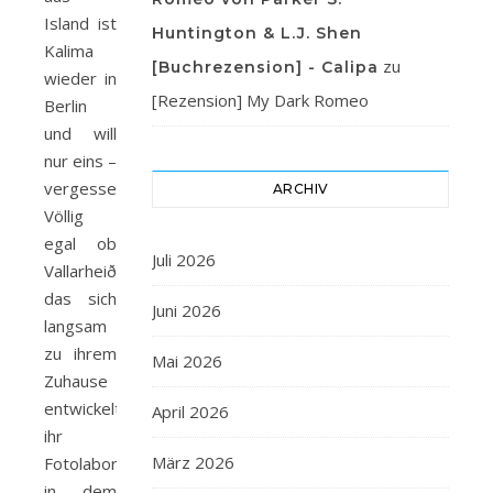
Island ist
Huntington & L.J. Shen
Kalima
zu
[Buchrezension] - Calipa
wieder in
[Rezension] My Dark Romeo
Berlin
und will
nur eins –
vergessen.
ARCHIV
Völlig
egal ob
Juli 2026
Vallarheiði,
das sich
Juni 2026
langsam
zu ihrem
Mai 2026
Zuhause
entwickelte,
April 2026
ihr
März 2026
Fotolabor,
in dem