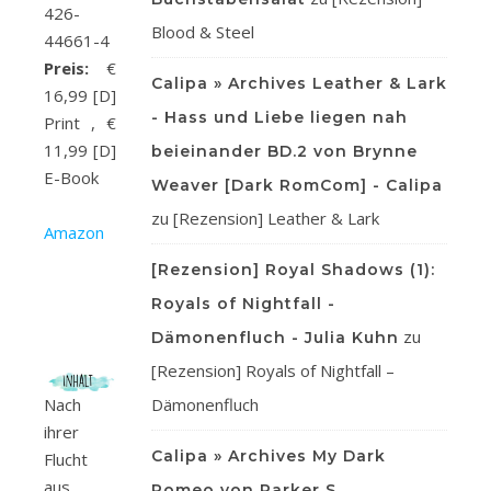
426-
Blood & Steel
44661-4
Preis:
€
Calipa » Archives Leather & Lark
16,99 [D]
- Hass und Liebe liegen nah
Print , €
11,99 [D]
beieinander BD.2 von Brynne
E-Book
Weaver [Dark RomCom] - Calipa
zu
[Rezension] Leather & Lark
Am
a
zon
[Rezension] Royal Shadows (1):
Royals of Nightfall -
zu
Dämonenfluch - Julia Kuhn
[Rezension] Royals of Nightfall –
Nach
Dämonenfluch
ihrer
Calipa » Archives My Dark
Flucht
aus
Romeo von Parker S.