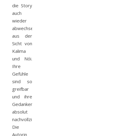
die Story
auch
wieder
abwechselnd
aus der
Sicht von
Kalima
und Nói.
Ihre
Gefühle
sind so
greifbar
und ihre
Gedanken
absolut
nachvollziehbar.
Die
Autorin