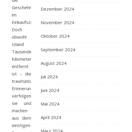
die
Geschehnisse
Dezember 2024
im
Einkaufszentrum.
November 2024
Doch
Oktober 2024
obwohl
Island
September 2024
Tausende
Kilometer
August 2024
entfernt
ist – die
Juli 2024
traumatischen
Erinnerungen
Juni 2024
verfolgen
sie und
Mai 2024
machen
April 2024
aus dem
einstigen
März 2024