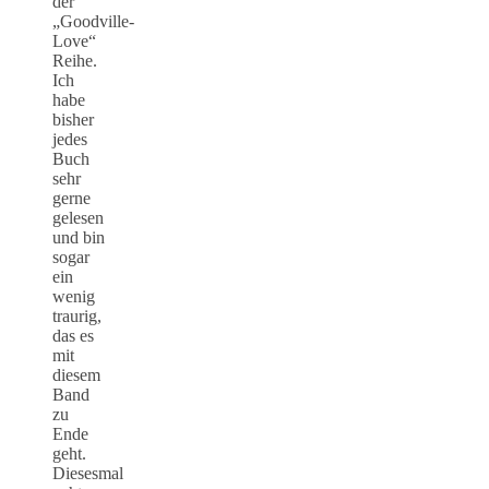
der
„Goodville-
Love“
Reihe.
Ich
habe
bisher
jedes
Buch
sehr
gerne
gelesen
und bin
sogar
ein
wenig
traurig,
das es
mit
diesem
Band
zu
Ende
geht.
Diesesmal