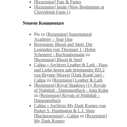
[Rezension] Fate & Furies
[Rezension] Ignite (New Beginnings at
Cloverleigh Farm 1)
Neueste Kommentare
Pia
zu
[Rezension] Supernatural
Academy – Year One
Rezension: Blood and Steel. Die
Legenden von Thezmarr 1 | Helen
Scheuerer - Buchstabensalat
zu
[Rezension] Blood & Steel
Calipa » Archives Leather & Lark - Hass
und Liebe liegen nah beieinander BD.2
von Brynne Weaver [Dark RomCom] -
Calipa
zu
[Rezension] Leather & Lark
[Rezension] Royal Shadows (1): Royals
of Nightfall - Dämonenfluch - Julia Kuhn
zu
[Rezension] Royals of Nightfall –
Dämonenfluch
Calipa » Archives My Dark Romeo von
Parker S. Huntington & L.J. Shen
[Buchrezension] - Calipa
zu
[Rezension]
My Dark Romeo