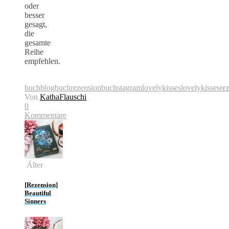
oder
besser
gesagt,
die
gesamte
Reihe
empfehlen.
buchblog
buchrezension
buchstagram
lovelykisses
lovelykissesre
Von
KathaFlauschi
0
Kommentare
Älter
[Rezension]
Beautiful
Sinners