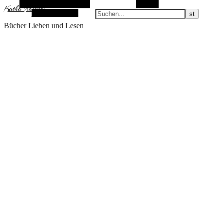
Alternative Seitenleiste
Suchen
KathaFlauschi
Zufallsauswahl
Bücher Lieben und Lesen