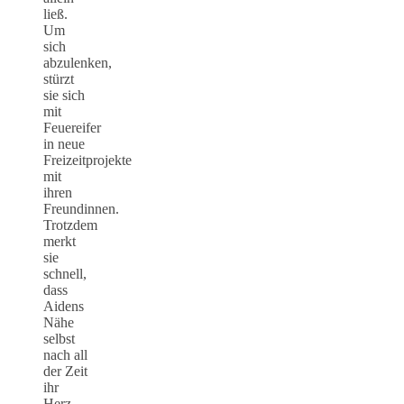
ließ.
Um
sich
abzulenken,
stürzt
sie sich
mit
Feuereifer
in neue
Freizeitprojekte
mit
ihren
Freundinnen.
Trotzdem
merkt
sie
schnell,
dass
Aidens
Nähe
selbst
nach all
der Zeit
ihr
Herz