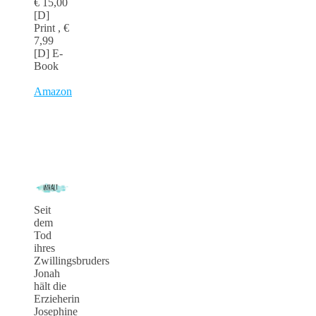
€ 15,00
[D]
Print , €
7,99
[D] E-
Book
Amazon
Seit
dem
Tod
ihres
Zwillingsbruders
Jonah
hält die
Erzieherin
Josephine