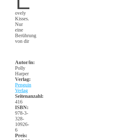
ovely
Kisses.
Nur
eine
Berührung
von dir
Autor/in:
Polly
Harper
Verlag:
Penguin
Verlag
Seitenanzahl:
416
ISBN:
978-3-
328-
10926-
6
Preis: