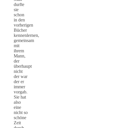
durfte
sie
schon
in den
vorherigen
Bücher
kennenlernen,
gemeinsam
mit
ihrem
Mann,
der
überhaupt
nicht
der war
der er
immer
vorgab.
Sie hat
also
eine
nicht so
schöne
Zeit
durch.