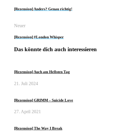
[Rezension] Anders? Genau richtig!
Neuer
[Rezension] #London Whisper
Das könnte dich auch interessieren
[Rezension] Auch am Hellsten Tag
21. Juli 2024
[Rezension] GRIMM – Suicide Love
27. April 2021
[Rezension] The Way I Break