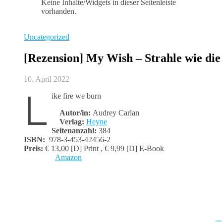
Keine Inhalte/Widgets in dieser Seitenleiste
vorhanden.
Uncategorized
[Rezension] My Wish – Strahle wie di
10. April 2022
L
ike fire we burn
Autor/in:
Audrey Carlan
Verlag:
Heyne
Seitenanzahl:
384
ISBN:
‎ 978-3-453-42456-2
Preis:
€ 13,00 [D] Print , € 9,99 [D] E-Book
Amazon