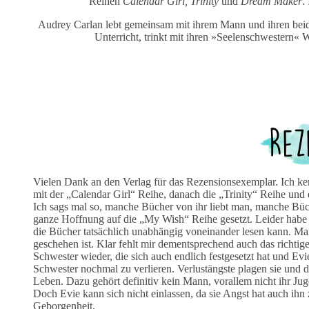
Reihen
Calendar Girl, Trinity
und
Dream Maker
.
Audrey Carlan lebt gemeinsam mit ihrem Mann und ihren beiden
Unterricht, trinkt mit ihren »Seelenschwestern« 
Vielen Dank an den Verlag für das Rezensionsexemplar. Ich ke
mit der „Calendar Girl“ Reihe, danach die „Trinity“ Reihe und
Ich sags mal so, manche Bücher von ihr liebt man, manche Büc
ganze Hoffnung auf die „My Wish“ Reihe gesetzt. Leider habe 
die Bücher tatsächlich unabhängig voneinander lesen kann. 
geschehen ist. Klar fehlt mir dementsprechend auch das richtige
Schwester wieder, die sich auch endlich festgesetzt hat und Ev
Schwester nochmal zu verlieren. Verlustängste plagen sie und die
Leben. Dazu gehört definitiv kein Mann, vorallem nicht ihr Ju
Doch Evie kann sich nicht einlassen, da sie Angst hat auch ihn z
Geborgenheit.