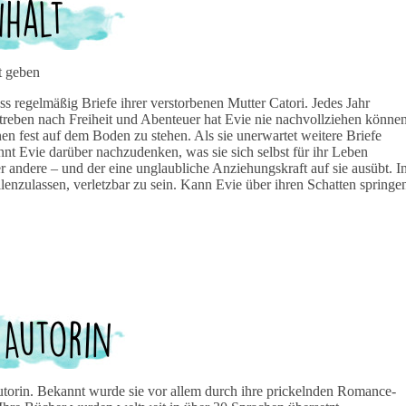
t geben
regelmäßig Briefe ihrer verstorbenen Mutter Catori. Jedes Jahr
 Streben nach Freiheit und Abenteuer hat Evie nie nachvollziehen können
nen fest auf dem Boden zu stehen. Als sie unerwartet weitere Briefe
nnt Evie darüber nachzudenken, was sie sich selbst für ihr Leben
er andere – und der eine unglaubliche Anziehungskraft auf sie ausübt. I
llenzulassen, verletzbar zu sein. Kann Evie über ihren Schatten springe
rautorin. Bekannt wurde sie vor allem durch ihre prickelnden Romance-