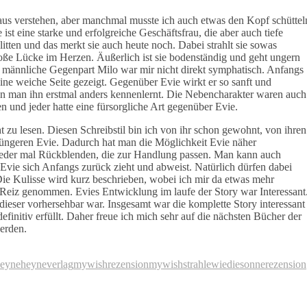
aus verstehen, aber manchmal musste ich auch etwas den Kopf schüttel
st eine starke und erfolgreiche Geschäftsfrau, die aber auch tiefe
elitten und das merkt sie auch heute noch. Dabei strahlt sie sowas
 große Lücke im Herzen. Äußerlich ist sie bodenständig und geht ungern
r männliche Gegenpart Milo war mir nicht direkt symphatisch. Anfangs
ine weiche Seite gezeigt. Gegenüber Evie wirkt er so sanft und
wen man ihn erstmal anders kennenlernt. Die Nebencharakter waren auch
en und jeder hatte eine fürsorgliche Art gegenüber Evie.
t zu lesen. Diesen Schreibstil bin ich von ihr schon gewohnt, von ihren
 jüngeren Evie. Dadurch hat man die Möglichkeit Evie näher
eder mal Rückblenden, die zur Handlung passen. Man kann auch
vie sich Anfangs zurück zieht und abweist. Natürlich dürfen dabei
 Die Kulisse wird kurz beschrieben, wobei ich mir da etwas mehr
 Reiz genommen. Evies Entwicklung im laufe der Story war Interessant
ieser vorhersehbar war. Insgesamt war die komplette Story interessant
initiv erfüllt. Daher freue ich mich sehr auf die nächsten Bücher der
erden.
eyne
heyneverlag
mywishrezension
mywishstrahlewiediesonne
rezension