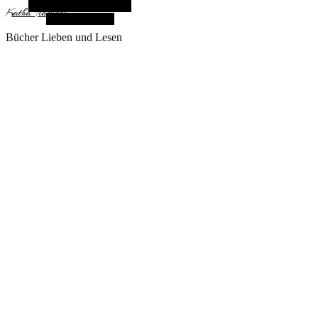
Alternative Seitenleiste
KathaFlauschi
Zufallsauswahl
Bücher Lieben und Lesen