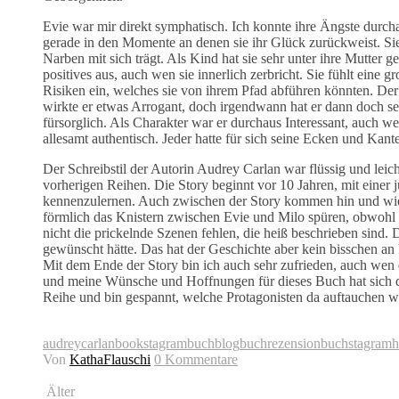
Evie war mir direkt symphatisch. Ich konnte ihre Ängste durch
gerade in den Momente an denen sie ihr Glück zurückweist. Sie i
Narben mit sich trägt. Als Kind hat sie sehr unter ihre Mutter g
positives aus, auch wen sie innerlich zerbricht. Sie fühlt eine
Risiken ein, welches sie von ihrem Pfad abführen könnten. De
wirkte er etwas Arrogant, doch irgendwann hat er dann doch se
fürsorglich. Als Charakter war er durchaus Interessant, auch 
allesamt authentisch. Jeder hatte für sich seine Ecken und Kant
Der Schreibstil der Autorin Audrey Carlan war flüssig und leich
vorherigen Reihen. Die Story beginnt vor 10 Jahren, mit einer
kennenzulernen. Auch zwischen der Story kommen hin und wi
förmlich das Knistern zwischen Evie und Milo spüren, obwohl E
nicht die prickelnde Szenen fehlen, die heiß beschrieben sind.
gewünscht hätte. Das hat der Geschichte aber kein bisschen an
Mit dem Ende der Story bin ich auch sehr zufrieden, auch wen d
und meine Wünsche und Hoffnungen für dieses Buch hat sich def
Reihe und bin gespannt, welche Protagonisten da auftauchen w
audreycarlan
bookstagram
buchblog
buchrezension
buchstagram
h
Von
KathaFlauschi
0 Kommentare
Älter