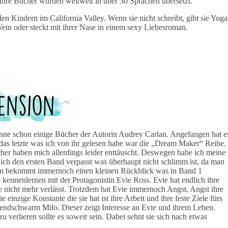
 Ihre Bücher wurden weltweit in über 30 Sprachen übersetzt.
 Kindern im California Valley. Wenn sie nicht schreibt, gibt sie Yoga
Wein oder steckt mit ihrer Nase in einem sexy Liebesroman.
nne schon einige Bücher der Autorin Audrey Carlan. Angefangen hat e
 das letzte was ich von ihr gelesen habe war die „Dream Maker“ Reihe.
her haben mich allerdings leider enttäuscht. Deswegen habe ich meine
ich den ersten Band verpasst was überhaupt nicht schlimm ist, da man
Man bekommt immernoch einen kleinen Rückblick was in Band 1
 kennenlernen mit der Protagonistin Evie Ross. Evie hat endlich ihre
ie nicht mehr verlässt. Trotzdem hat Evie immernoch Angst, Angst ihre
 einzige Konstante die sie hat ist ihre Arbeit und ihre feste Ziele fürs
gendschwarm Milo. Dieser zeigt Interesse an Evie und ihrem Leben.
u verlieren sollte es soweit sein. Dabei sehnt sie sich nach etwas