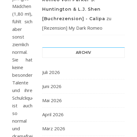
Mädchen
Huntington & L.J. Shen
(1,80 m!),
zu
[Buchrezension] - Calipa
fühlt sich
[Rezension] My Dark Romeo
aber
sonst
ziemlich
normal.
ARCHIV
Sie hat
keine
Juli 2026
besonderen
Talente
Juni 2026
und ihre
Schulclique
Mai 2026
ist auch
so
April 2026
normal
und
März 2026
dramafrei,