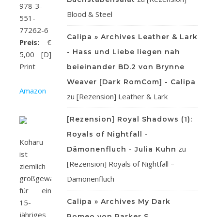
978-3-
Blood & Steel
551-
77262-6
Calipa » Archives Leather & Lark
Preis:
€
- Hass und Liebe liegen nah
5,00 [D]
Print
beieinander BD.2 von Brynne
Weaver [Dark RomCom] - Calipa
Amazon
zu
[Rezension] Leather & Lark
[Rezension] Royal Shadows (1):
Royals of Nightfall -
Koharu
zu
Dämonenfluch - Julia Kuhn
ist
[Rezension] Royals of Nightfall –
ziemlich
großgewachsen
Dämonenfluch
für ein
Calipa » Archives My Dark
15-
jähriges
Romeo von Parker S.