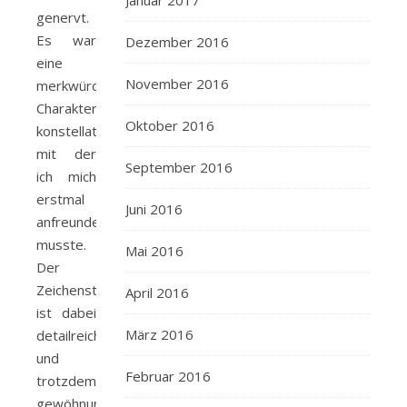
Januar 2017
genervt.
Es war
Dezember 2016
eine
November 2016
merkwürdige
Charakter
Oktober 2016
konstellation,
mit der
September 2016
ich mich
erstmal
Juni 2016
anfreunden
musste.
Mai 2016
Der
Zeichenstil
April 2016
ist dabei
März 2016
detailreich
und
Februar 2016
trotzdem
gewöhnungsbedürftig.