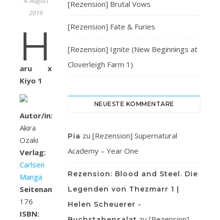
4. August
[Rezension] Brutal Vows
2019
[Rezension] Fate & Furies
H
[Rezension] Ignite (New Beginnings at
Cloverleigh Farm 1)
aru x
Kiyo 1
NEUESTE KOMMENTARE
Autor/in:
Akira
zu
[Rezension] Supernatural
Pia
Ozaki
Academy – Year One
Verlag:
Carlsen
Rezension: Blood and Steel. Die
Manga
Seitenanzahl:
Legenden von Thezmarr 1 |
176
Helen Scheuerer -
ISBN:
zu
[Rezension]
Buchstabensalat