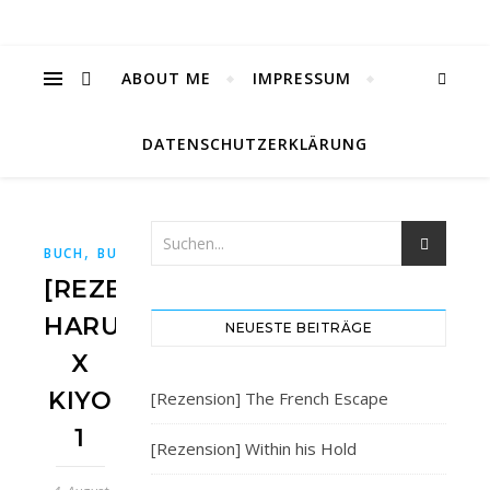
ABOUT ME
IMPRESSUM
DATENSCHUTZERKLÄRUNG
,
,
,
,
,
BUCH
BUCHBLOG
BÜCHER
BÜCHERBLOG
CARLSEN
CA
[REZENSION]
HARU
NEUESTE BEITRÄGE
X
KIYO
[Rezension] The French Escape
1
[Rezension] Within his Hold