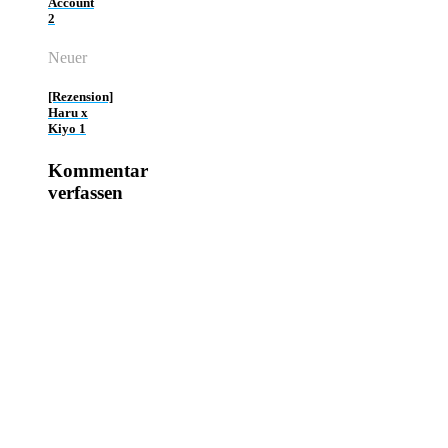
Account
2
Neuer
[Rezension]
Haru x
Kiyo 1
Kommentar
verfassen