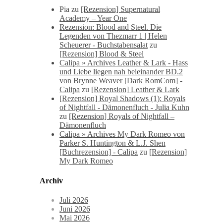
Pia
zu
[Rezension] Supernatural
Academy – Year One
Rezension: Blood and Steel. Die
Legenden von Thezmarr 1 | Helen
Scheuerer - Buchstabensalat
zu
[Rezension] Blood & Steel
Calipa » Archives Leather & Lark - Hass
und Liebe liegen nah beieinander BD.2
von Brynne Weaver [Dark RomCom] -
Calipa
zu
[Rezension] Leather & Lark
[Rezension] Royal Shadows (1): Royals
of Nightfall - Dämonenfluch - Julia Kuhn
zu
[Rezension] Royals of Nightfall –
Dämonenfluch
Calipa » Archives My Dark Romeo von
Parker S. Huntington & L.J. Shen
[Buchrezension] - Calipa
zu
[Rezension]
My Dark Romeo
Archiv
Juli 2026
Juni 2026
Mai 2026