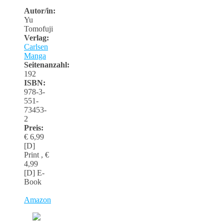
Autor/in:
Yu
Tomofuji
Verlag:
Carlsen
Manga
Seitenanzahl:
192
ISBN:
978-3-
551-
73453-
2
Preis:
€ 6,99
[D]
Print , €
4,99
[D] E-
Book
Amazon