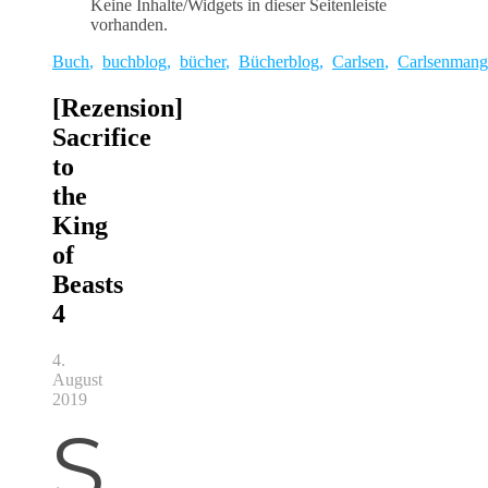
Keine Inhalte/Widgets in dieser Seitenleiste
vorhanden.
Buch
,
buchblog
,
bücher
,
Bücherblog
,
Carlsen
,
Carlsenmang
[Rezension]
Sacrifice
to
the
King
of
Beasts
4
4.
August
2019
S