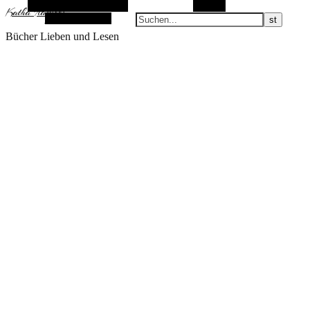
Alternative Seitenleiste
Suchen
KathaFlauschi
Zufallsauswahl
Bücher Lieben und Lesen