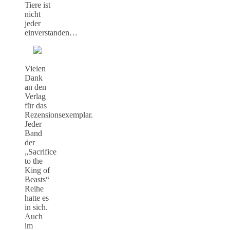
Tiere ist
nicht
jeder
einverstanden…
Vielen
Dank
an den
Verlag
für das
Rezensionsexemplar.
Jeder
Band
der
„Sacrifice
to the
King of
Beasts“
Reihe
hatte es
in sich.
Auch
im