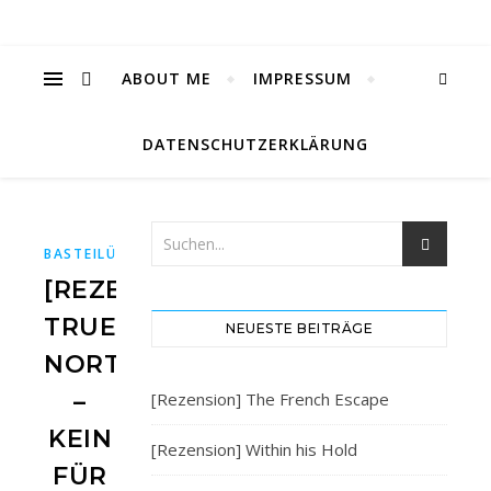
ABOUT ME
IMPRESSUM
DATENSCHUTZERKLÄRUNG
,
,
,
,
BASTEILÜBBE
BUCH
BUCHBLOG
BÜCHER
BÜCHERBLOG
[REZENSION]
TRUE
NEUESTE BEITRÄGE
NORTH
–
[Rezension] The French Escape
KEIN
[Rezension] Within his Hold
FÜR