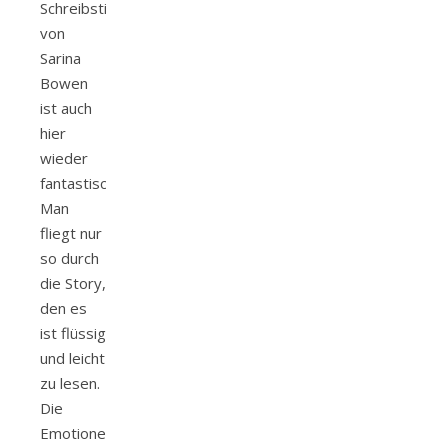
Schreibstil
von
Sarina
Bowen
ist auch
hier
wieder
fantastisch.
Man
fliegt nur
so durch
die Story,
den es
ist flüssig
und leicht
zu lesen.
Die
Emotionen