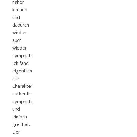
näher
kennen
und
dadurch
wird er
auch
wieder
symphatischer.
Ich fand
eigentlich
alle
Charakter
authentisch,
symphatisch
und
einfach
greifbar.
Der