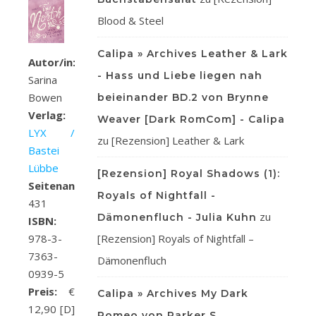
Blood & Steel
Calipa » Archives Leather & Lark
Autor/in:
- Hass und Liebe liegen nah
Sarina
Bowen
beieinander BD.2 von Brynne
Verlag:
Weaver [Dark RomCom] - Calipa
LYX /
zu
[Rezension] Leather & Lark
Bastei
Lübbe
[Rezension] Royal Shadows (1):
Seitenanzahl:
Royals of Nightfall -
431
zu
Dämonenfluch - Julia Kuhn
ISBN:
[Rezension] Royals of Nightfall –
978-3-
7363-
Dämonenfluch
0939-5
Preis:
€
Calipa » Archives My Dark
12,90 [D]
Romeo von Parker S.