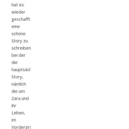
hat es
wieder
geschafft
eine
schöne
Story zu
schreiben,
bei der
die
hauptsächliche
Story,
nämlich
die um
Zara und
ihr
Leben,
im
Vordergrund