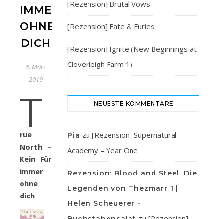
[Rezension] Brutal Vows
IMMER
OHNE
[Rezension] Fate & Furies
DICH
[Rezension] Ignite (New Beginnings at
Cloverleigh Farm 1)
6. März
2019
T
NEUESTE KOMMENTARE
rue
zu
[Rezension] Supernatural
Pia
North –
Academy – Year One
Kein Für
immer
Rezension: Blood and Steel. Die
ohne
Legenden von Thezmarr 1 |
dich
Helen Scheuerer -
zu
[Rezension]
Buchstabensalat