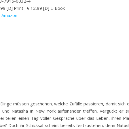
3-7915-0032-4
,99 [D] Print , € 12,99 [D] E-Book
Amazon
e Dinge müssen geschehen, welche Zufälle passieren, damit sich d
und Natasha in New York aufeinander treffen, verguckt er si
ei teilen einen Tag voller Gespräche über das Leben, ihren Pla
ebe? Doch ihr Schicksal scheint bereits festzustehen, denn Natas