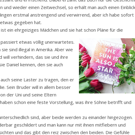
in und wieder einen Zeitwechsel, so erhält man auch einen Einblic
lingen erstmal anstrengend und verwirrend, aber ich habe sofort
 etwas gegeben hat.
 ist ein ehrgeiziges Mädchen und sie hat schon Pläne für die
 passiert etwas völlig unerwartetes.
ie sind illegal in Amerika. Aber wie
will verhindern, das sie und ihre
ie Daniel kennen, den sie auch
 auch seine Laster zu tragen, den er
e. Sein Bruder will in allem besser
von der Uni und seine Eltern
n haben schon eine feste Vorstellung, was ihre Söhne betrifft und
nterschiedlich sind, aber beide werden zu einander hingezogen.
erbar geschildert und man kann nur mit ihnen mitfiebern und
sichten und das gibt den reiz zwischen den beiden. Die Gefühle