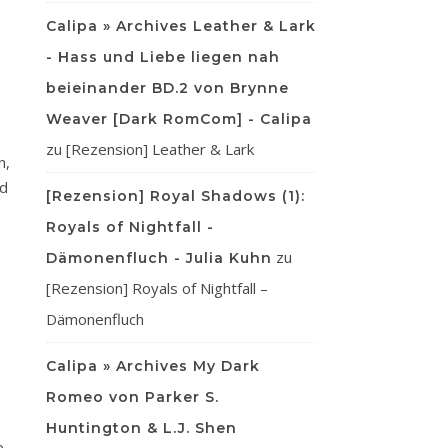
Calipa » Archives Leather & Lark
- Hass und Liebe liegen nah
beieinander BD.2 von Brynne
Weaver [Dark RomCom] - Calipa
zu
[Rezension] Leather & Lark
n,
nd
[Rezension] Royal Shadows (1):
Royals of Nightfall -
zu
Dämonenfluch - Julia Kuhn
[Rezension] Royals of Nightfall –
Dämonenfluch
Calipa » Archives My Dark
Romeo von Parker S.
Huntington & L.J. Shen
e