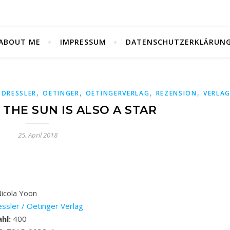
ABOUT ME
IMPRESSUM
DATENSCHUTZERKLÄRUN
,
,
,
,
,
DRESSLER
OETINGER
OETINGERVERLAG
REZENSION
VERLA
 THE SUN IS ALSO A STAR
25. April 2018
icola Yoon
ssler / Oetinger Verlag
ahl:
400