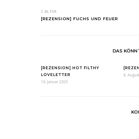
ÄLTER
[REZENSION] FUCHS UND FEUER
DAS KÖNNT
[REZENSION] HOT FILTHY
[REZE
LOVELETTER
8. Augus
16. Januar 2025
KO