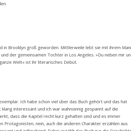
den.
nd in Brooklyn groß geworden. Mittlerweile lebt sie mit ihrem Man
t, und der gemeinsamen Tochter in Los Angeles. »Du neben mir u
ganze Welt« ist ihr literarisches Debüt.
exemplar. Ich habe schon viel über das Buch gehört und das hat
 klang interessant und ich war wahnsinnig gespannt auf die
rkt, dass die Kapitel recht kurz gehalten sind und es immer
en Protagonisten, nein, auch die anderen Charakter erzählen aus
ressant und erfrischend. Dabei erzählt das Buch nur die Geschicht