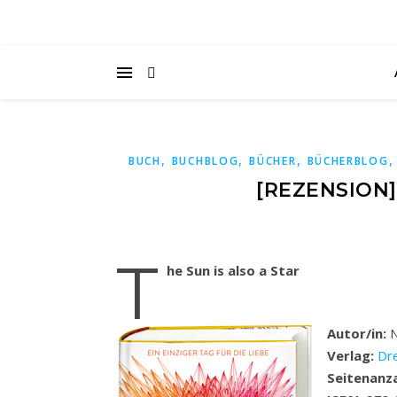
,
,
,
BUCH
BUCHBLOG
BÜCHER
BÜCHERBLOG
[REZENSION]
T
he Sun is also a Star
Autor/in:
N
Verlag:
Dre
Seitenanz