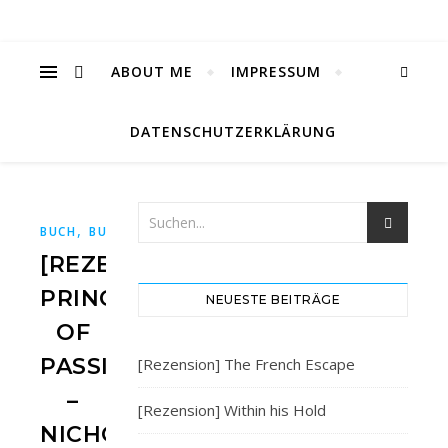
ABOUT ME
IMPRESSUM
DATENSCHUTZERKLÄRUNG
,
,
,
,
BUCH
BUCHBLOG
BÜCHER
BÜCHERBLOG
ENDLICHKYSS
[REZENSION]
PRINCE
NEUESTE BEITRÄGE
OF
PASSION
[Rezension] The French Escape
–
[Rezension] Within his Hold
NICHOLAS