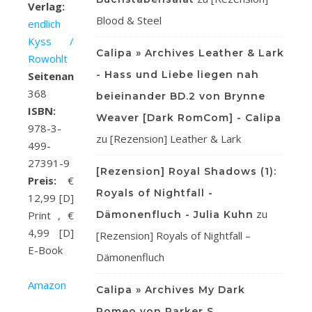
Verlag:
Blood & Steel
endlich
Kyss /
Calipa » Archives Leather & Lark
Rowohlt
- Hass und Liebe liegen nah
Seitenanzahl:
368
beieinander BD.2 von Brynne
ISBN:
Weaver [Dark RomCom] - Calipa
978-3-
zu
[Rezension] Leather & Lark
499-
27391-9
[Rezension] Royal Shadows (1):
Preis:
€
Royals of Nightfall -
12,99 [D]
zu
Dämonenfluch - Julia Kuhn
Print , €
4,99 [D]
[Rezension] Royals of Nightfall –
E-Book
Dämonenfluch
Amazon
Calipa » Archives My Dark
Romeo von Parker S.