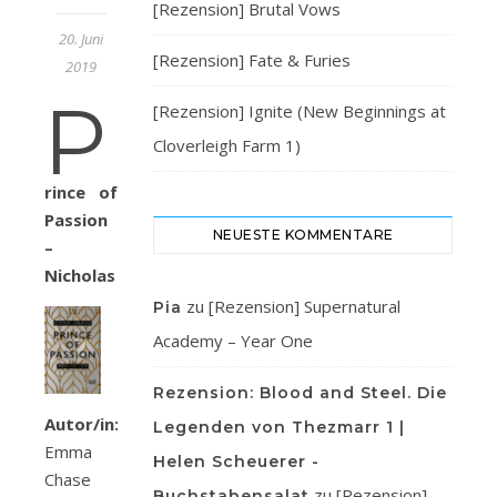
[Rezension] Brutal Vows
20. Juni
[Rezension] Fate & Furies
2019
P
[Rezension] Ignite (New Beginnings at
Cloverleigh Farm 1)
rince of
Passion
NEUESTE KOMMENTARE
–
Nicholas
zu
[Rezension] Supernatural
Pia
Academy – Year One
Rezension: Blood and Steel. Die
Autor/in:
Legenden von Thezmarr 1 |
Emma
Helen Scheuerer -
Chase
zu
[Rezension]
Buchstabensalat