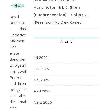
Huntington & L.J. Shen
zu
[Buchrezension] - Calipa
Royal
[Rezension] My Dark Romeo
Romance
– das
ultimative
Märchen.
ARCHIV
Der
erste
Juli 2026
Band der
Erfolgstrilogie
Juni 2026
um zwei
Prinzen
Mai 2026
und ihren
Bodyguard.
April 2026
Für alle,
die mal
März 2026
eine