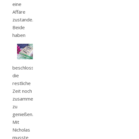
eine
Affäre
zustande.
Beide
haben
beschlossen
die
restliche
Zeit noch
zusammen
zu
genießen.
Mit
Nicholas
musste