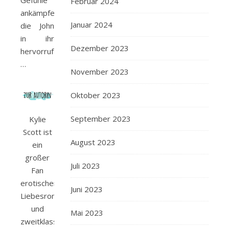
Gefühle
Februar 2024
ankämpfen,
Januar 2024
die John
in ihr
Dezember 2023
hervorruft
…
November 2023
Oktober 2023
September 2023
Kylie
Scott ist
August 2023
ein
großer
Juli 2023
Fan
erotischer
Juni 2023
Liebesromane
und
Mai 2023
zweitklassiger