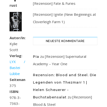
[Rezension] Fate & Furies
rust
[Rezension] Ignite (New Beginnings at
Cloverleigh Farm 1)
Autor/in:
NEUESTE KOMMENTARE
Kylie
Scott
Verlag:
zu
[Rezension] Supernatural
Pia
LYX /
Academy – Year One
Bastei
Lübbe
Rezension: Blood and Steel. Die
Seitenanzahl:
Legenden von Thezmarr 1 |
375
Helen Scheuerer -
ISBN:
zu
[Rezension]
Buchstabensalat
978-3-
7363-
Blood & Steel