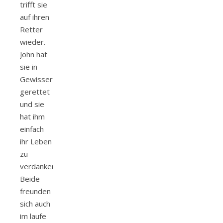
trifft sie
auf ihren
Retter
wieder.
John hat
sie in
Gewisserweise
gerettet
und sie
hat ihm
einfach
ihr Leben
zu
verdanken.
Beide
freunden
sich auch
im laufe