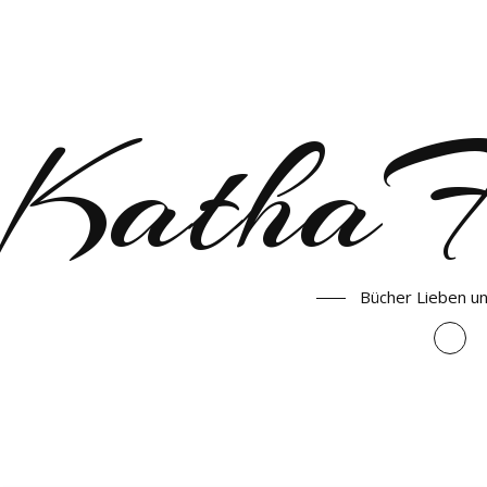
KathaF
Bücher Lieben u