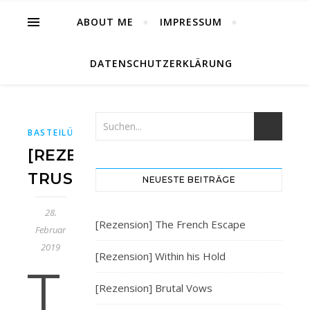
ABOUT ME
IMPRESSUM
DATENSCHUTZERKLÄRUNG
,
,
,
,
BASTEILÜBBE
BUCH
BUCHBLOG
BÜCHER
BÜCHERBLOG
[REZENSION]
TRUST
NEUESTE BEITRÄGE
28.
[Rezension] The French Escape
Februar
2019
[Rezension] Within his Hold
T
[Rezension] Brutal Vows