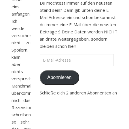
Du möchtest immer auf den neusten
eins
Stand sein? Dann gib unten deine E-
anfangen.
Mail Adresse ein und schon bekommst
Ich
du immer eine E-Mail über die neusten
werde
Beiträge :) Deine Daten werden NICHT
versuchen
an dritte weitergegeben, sondern
nicht zu
bleiben schön hier!
Spoilern,
kann
E-Mail-Adresse
aber
nichts
Abonnieren
versprechen.
Manchmal
Schließe dich 2 anderen Abonnenten an
überkommt
mich das
Rezension
schreiben
so sehr,