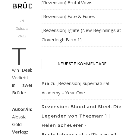
[Rezension] Brutal Vows
BRÜDER
[Rezension] Fate & Furies
18.
Oktober
[Rezension] Ignite (New Beginnings at
2022
Cloverleigh Farm 1)
T
NEUESTE KOMMENTARE
win Deal:
Verliebt
zu
[Rezension] Supernatural
Pia
in zwei
Brüder
Academy – Year One
Rezension: Blood and Steel. Die
Autor/in:
Legenden von Thezmarr 1 |
Alessia
Gold
Helen Scheuerer -
Verlag:
zu
[Rezension]
Buchstabensalat