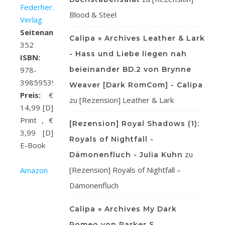
Federherz
Blood & Steel
Verlag
Seitenanzahl:
Calipa » Archives Leather & Lark
352
- Hass und Liebe liegen nah
ISBN:
978-
beieinander BD.2 von Brynne
3985953967
Weaver [Dark RomCom] - Calipa
Preis:
€
zu
[Rezension] Leather & Lark
14,99 [D]
Print , €
[Rezension] Royal Shadows (1):
3,99 [D]
Royals of Nightfall -
E-Book
zu
Dämonenfluch - Julia Kuhn
[Rezension] Royals of Nightfall –
Amazon
Dämonenfluch
Calipa » Archives My Dark
Romeo von Parker S.