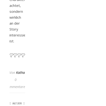
achtet,
sondern
wirklich
an der
Story
interessiert
ist.
Von
KathaFlauschi
0
Kommentare
ÄLTER
NEUER