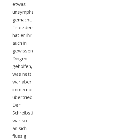
etwas
unsymphatischer
gemacht.
Trotzdem
hat er ihr
auch in
gewissen
Dingen
geholfen,
was nett
war aber
immernoch
übertrieben.
Der
Schreibstil
war so
an sich
flüssig