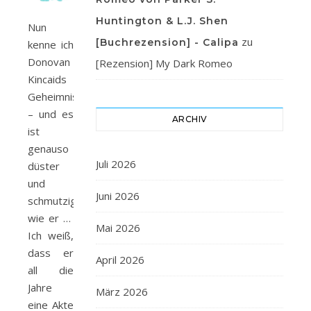
Huntington & L.J. Shen
Nun
zu
[Buchrezension] - Calipa
kenne ich
Donovan
[Rezension] My Dark Romeo
Kincaids
Geheimnis
– und es
ARCHIV
ist
genauso
Juli 2026
düster
und
Juni 2026
schmutzig
wie er …
Mai 2026
Ich weiß,
dass er
April 2026
all die
Jahre
März 2026
eine Akte