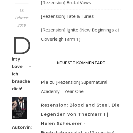
[Rezension] Brutal Vows
13.
[Rezension] Fate & Furies
Februar
2019
[Rezension] Ignite (New Beginnings at
D
Cloverleigh Farm 1)
irty
NEUESTE KOMMENTARE
Love –
ich
brauche
zu
[Rezension] Supernatural
Pia
dich!
Academy – Year One
Rezension: Blood and Steel. Die
Legenden von Thezmarr 1 |
Helen Scheuerer -
Autor/in:
zu
[Rezension]
Buchstabensalat