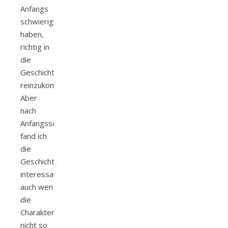
Anfangs
schwierigkeiten
haben,
richtig in
die
Geschichte
reinzukommen.
Aber
nach
Anfangsschwierigkeiten
fand ich
die
Geschichte
interessant,
auch wen
die
Charakter
nicht so