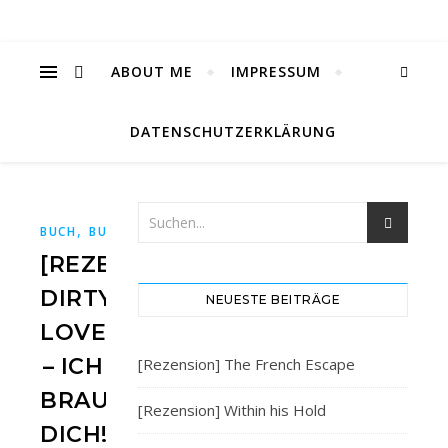
ABOUT ME
IMPRESSUM
DATENSCHUTZERKLÄRUNG
,
,
,
,
BUCH
BUCHBLOG
BÜCHER
BÜCHERBLOG
HARPERCOLLI
[REZENSION]
DIRTY
NEUESTE BEITRÄGE
LOVE
– ICH
[Rezension] The French Escape
BRAUCHE
[Rezension] Within his Hold
DICH!