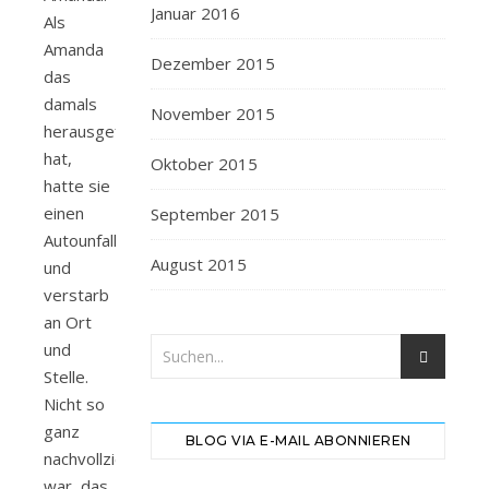
Januar 2016
Als
Amanda
Dezember 2015
das
damals
November 2015
herausgefunden
hat,
Oktober 2015
hatte sie
einen
September 2015
Autounfall
August 2015
und
verstarb
an Ort
und
Stelle.
Nicht so
ganz
BLOG VIA E-MAIL ABONNIEREN
nachvollziehbar
war, das