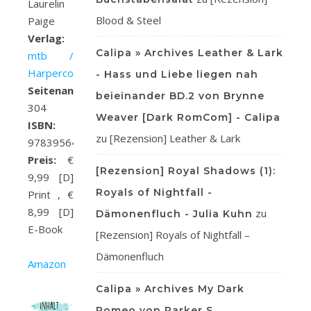
Laurelin
Blood & Steel
Paige
Verlag:
Calipa » Archives Leather & Lark
mtb /
Harpercollins
- Hass und Liebe liegen nah
Seitenanzahl:
beieinander BD.2 von Brynne
304
Weaver [Dark RomCom] - Calipa
ISBN:
zu
[Rezension] Leather & Lark
9783956498527
Preis:
€
[Rezension] Royal Shadows (1):
9,99 [D]
Royals of Nightfall -
Print , €
8,99 [D]
zu
Dämonenfluch - Julia Kuhn
E-Book
[Rezension] Royals of Nightfall –
Dämonenfluch
Amazon
Calipa » Archives My Dark
Romeo von Parker S.