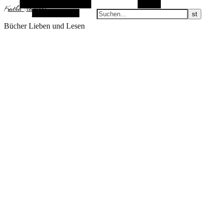
Alternative Seitenleiste
Suchen
KathaFlauschi
Zufallsauswahl
Bücher Lieben und Lesen