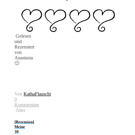
Gelesen
und
Rezensiert
von
Anastasia
🙂
Von
KathaFlauschi
0
Kommentare
Älter
[Rezension]
Meine
30