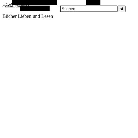
Alternative Seitenleiste
Suchen
KathaFlauschi
Zufallsauswahl
Bücher Lieben und Lesen