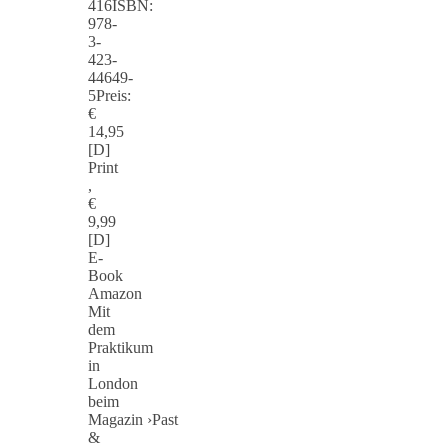
416ISBN:
978-
3-
423-
44649-
5Preis:
€
14,95
[D]
Print
,
€
9,99
[D]
E-
Book
Amazon
Mit
dem
Praktikum
in
London
beim
Magazin ›Past
&