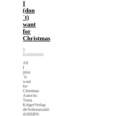
I
(don
´t)
want
for
Christmas
0
Kommentare
All
I
(don
´t)
want
for
Christmas
Autor/in:
Tonia
KrügerVerlag:
dtvSeitenanzahl:
416ISBN: