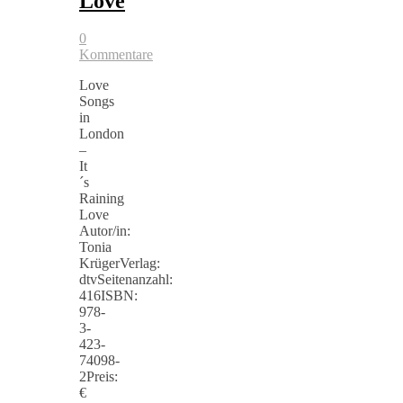
Love
0
Kommentare
Love
Songs
in
London
–
It
´s
Raining
Love
Autor/in:
Tonia
KrügerVerlag:
dtvSeitenanzahl:
416ISBN:
978-
3-
423-
74098-
2Preis:
€