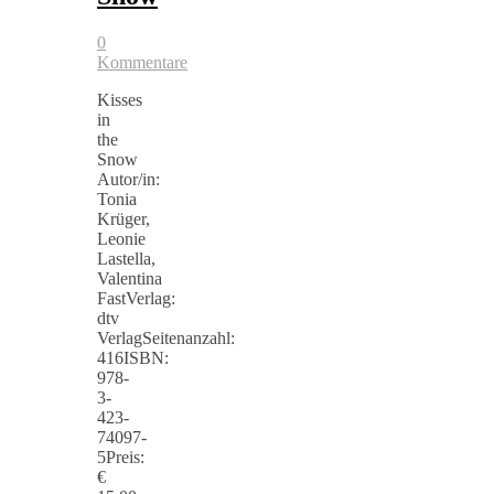
0
Kommentare
Kisses
in
the
Snow
Autor/in:
Tonia
Krüger,
Leonie
Lastella,
Valentina
FastVerlag:
dtv
VerlagSeitenanzahl:
416ISBN:
978-
3-
423-
74097-
5Preis:
€