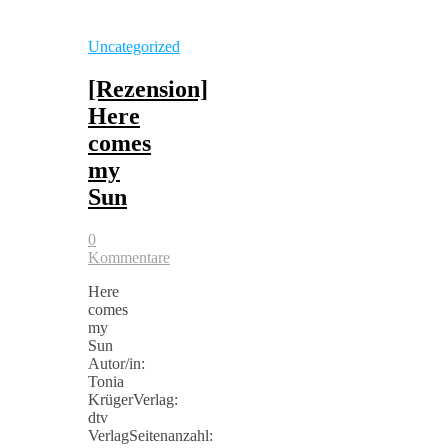
Uncategorized
[Rezension]
Here
comes
my
Sun
0
Kommentare
Here
comes
my
Sun
Autor/in:
Tonia
KrügerVerlag:
dtv
VerlagSeitenanzahl: