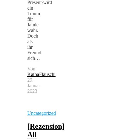
Present‹wird
ein
Traum
für
Jamie
wahr.
Doch
als
ihr
Freund
sich…
Von
KathaFlauschi
29.
Januar
2023
Uncategorized
[Rezension]
All