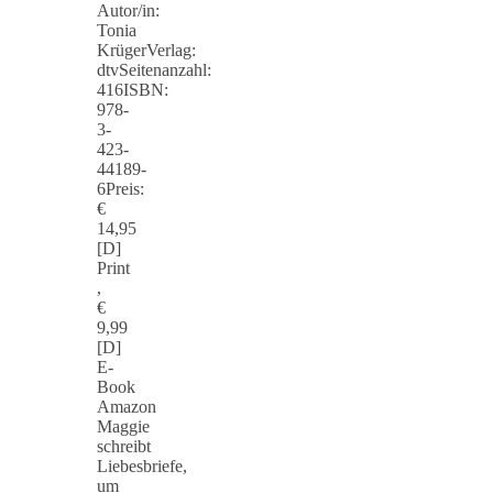
Autor/in:
Tonia
KrügerVerlag:
dtvSeitenanzahl:
416ISBN:
978-
3-
423-
44189-
6Preis:
€
14,95
[D]
Print
,
€
9,99
[D]
E-
Book
Amazon
Maggie
schreibt
Liebesbriefe,
um