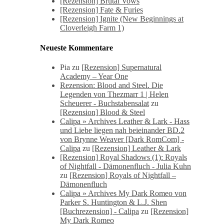
[Rezension] Brutal Vows
[Rezension] Fate & Furies
[Rezension] Ignite (New Beginnings at
Cloverleigh Farm 1)
Neueste Kommentare
Pia
zu
[Rezension] Supernatural
Academy – Year One
Rezension: Blood and Steel. Die
Legenden von Thezmarr 1 | Helen
Scheuerer - Buchstabensalat
zu
[Rezension] Blood & Steel
Calipa » Archives Leather & Lark - Hass
und Liebe liegen nah beieinander BD.2
von Brynne Weaver [Dark RomCom] -
Calipa
zu
[Rezension] Leather & Lark
[Rezension] Royal Shadows (1): Royals
of Nightfall - Dämonenfluch - Julia Kuhn
zu
[Rezension] Royals of Nightfall –
Dämonenfluch
Calipa » Archives My Dark Romeo von
Parker S. Huntington & L.J. Shen
[Buchrezension] - Calipa
zu
[Rezension]
My Dark Romeo