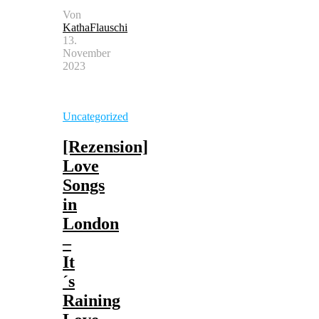
Von
KathaFlauschi
13.
November
2023
Uncategorized
[Rezension]
Love
Songs
in
London
–
It
´s
Raining