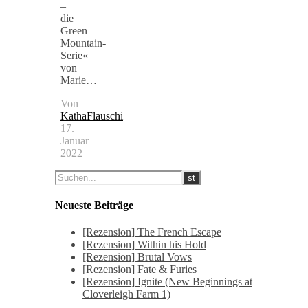
–
die
Green
Mountain-
Serie«
von
Marie…
Von
KathaFlauschi
17.
Januar
2022
Neueste Beiträge
[Rezension] The French Escape
[Rezension] Within his Hold
[Rezension] Brutal Vows
[Rezension] Fate & Furies
[Rezension] Ignite (New Beginnings at
Cloverleigh Farm 1)