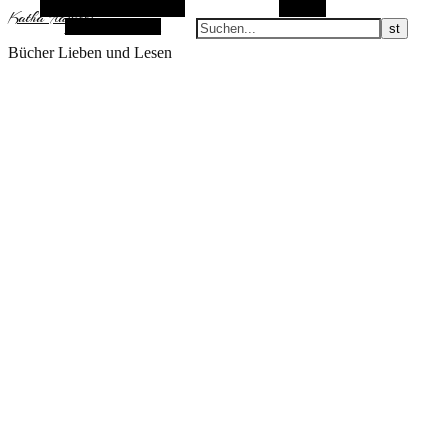
Alternative Seitenleiste
Suchen
KathaFlauschi
Zufallsauswahl
Bücher Lieben und Lesen