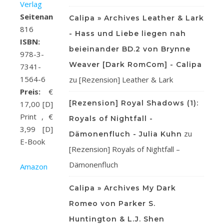
Verlag
Seitenanzahl:
Calipa » Archives Leather & Lark
816
- Hass und Liebe liegen nah
ISBN:
beieinander BD.2 von Brynne
978-3-
Weaver [Dark RomCom] - Calipa
7341-
1564-6
zu
[Rezension] Leather & Lark
Preis:
€
[Rezension] Royal Shadows (1):
17,00 [D]
Print , €
Royals of Nightfall -
3,99 [D]
zu
Dämonenfluch - Julia Kuhn
E-Book
[Rezension] Royals of Nightfall –
Dämonenfluch
Amazon
Calipa » Archives My Dark
Romeo von Parker S.
Huntington & L.J. Shen