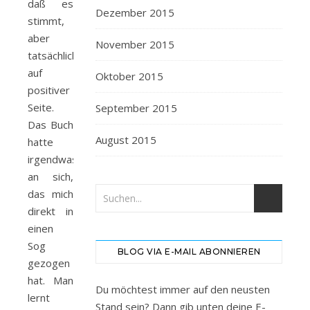
daß es
Dezember 2015
stimmt,
aber
November 2015
tatsächlich
auf
Oktober 2015
positiver
Seite.
September 2015
Das Buch
August 2015
hatte
irgendwas
an sich,
das mich
direkt in
einen
Sog
BLOG VIA E-MAIL ABONNIEREN
gezogen
hat. Man
Du möchtest immer auf den neusten
lernt
Stand sein? Dann gib unten deine E-