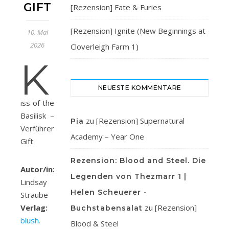
GIFT
[Rezension] Fate & Furies
[Rezension] Ignite (New Beginnings at
10. Mai
2026
Cloverleigh Farm 1)
K
NEUESTE KOMMENTARE
iss of the
Basilisk –
zu
[Rezension] Supernatural
Pia
Verführerisches
Academy – Year One
Gift
Rezension: Blood and Steel. Die
Autor/in:
Legenden von Thezmarr 1 |
Lindsay
Helen Scheuerer -
Straube
Verlag:
zu
[Rezension]
Buchstabensalat
blush.
Blood & Steel