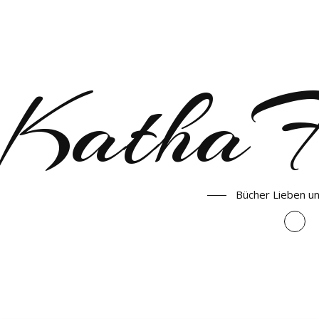
KathaF
Bücher Lieben u