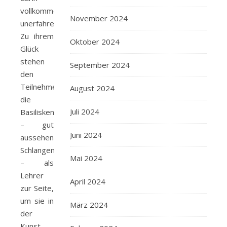
vollkommen
November 2024
unerfahren.
Zu ihrem
Oktober 2024
Glück
stehen
September 2024
den
Teilnehmerinnen
August 2024
die
Juli 2024
Basilisken
– gut
Juni 2024
aussehende
Schlangenmenschen
Mai 2024
– als
Lehrer
April 2024
zur Seite,
um sie in
März 2024
der
Kunst