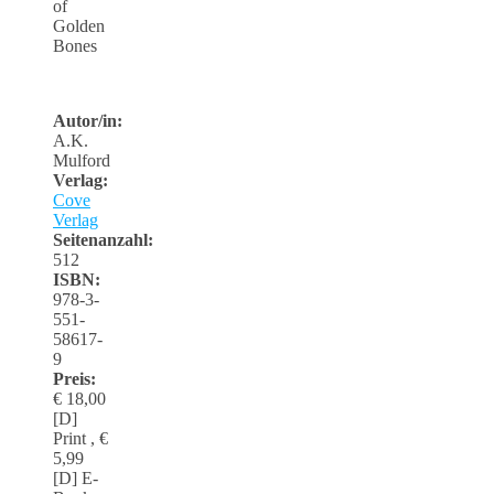
of
Golden
Bones
Autor/in:
A.K.
Mulford
Verlag:
Cove
Verlag
Seitenanzahl:
512
ISBN:
978-3-
551-
58617-
9
Preis:
€ 18,00
[D]
Print , €
5,99
[D] E-