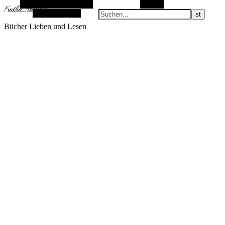
Alternative Seitenleiste
Suchen
KathaFlauschi
Zufallsauswahl
Bücher Lieben und Lesen