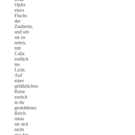
Opfer
eines
Fluchs
der
Zauberin,
und um
sie zu
retten,
tritt
Calla
endlich
ins
Licht.
Auf
einer
gefährlichen
Reise
zurück
in ihr
gestohlenes
Reich
muss
sie sich
nicht
nur der