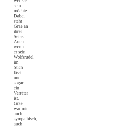
wer sie
sein
möchte.
Dabei
steht
Grae an
ihrer
Seite.
Auch
wenn
er sein
Wolfsrudel
im
Stich
lässt
und
sogar
ein
Verräter
ist.
Grae
war mir
auch
sympathisch,
auch