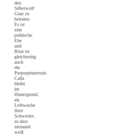
den
Silberwolf
Grae zu
heiraten.
Es ist
eine
politische
Ehe
und
Briar ist
gleichzeitig
auch
die
Purpurprinzessin.
Calla
bleibt
im
Hintergrund,
als
Leibwache
ihrer
Schwester,
so dass
niemand
weiß