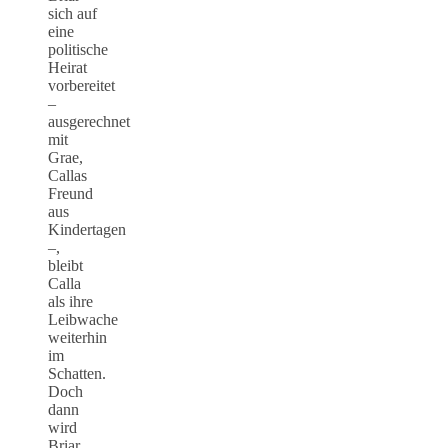
sich auf
eine
politische
Heirat
vorbereitet
–
ausgerechnet
mit
Grae,
Callas
Freund
aus
Kindertagen
–,
bleibt
Calla
als ihre
Leibwache
weiterhin
im
Schatten.
Doch
dann
wird
Briar