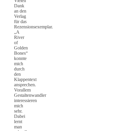
Vielen
Dank
an den
Verlag
für das
Rezensionsexemplar.
„A
River
of
Golden
Bones“
konnte
mich
durch
den
Klappentext
ansprechen.
Vorallem
Gestaltenwandler
interessieren
mich
sehr.
Dabei
lernt
man