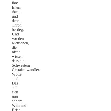
ihre
Eltern
tötete
und
deren
Thron
bestieg.
Und
vor den
Menschen,
die
nicht
wissen,
dass die
Schwestern
Gestaltenwandler-
Wölfe
sind.
Das
soll
sich
nun
ändern.
Während
Briar