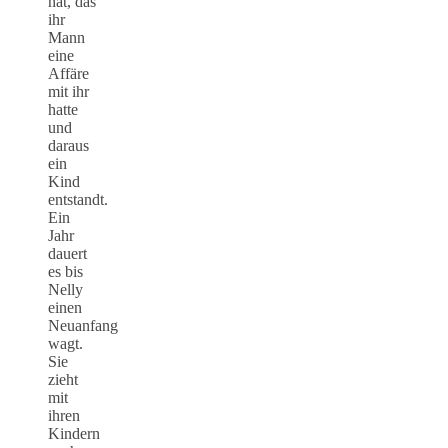
hat, das
ihr
Mann
eine
Affäre
mit ihr
hatte
und
daraus
ein
Kind
entstandt.
Ein
Jahr
dauert
es bis
Nelly
einen
Neuanfang
wagt.
Sie
zieht
mit
ihren
Kindern