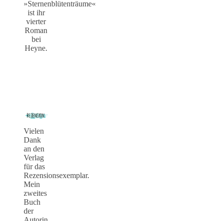
»Sternenblütenträume«
ist ihr
vierter
Roman
bei
Heyne.
Vielen
Dank
an den
Verlag
für das
Rezensionsexemplar.
Mein
zweites
Buch
der
Autorin