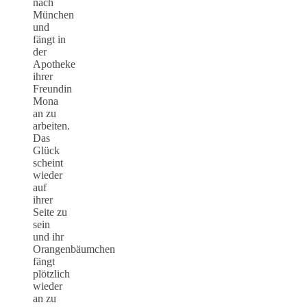
nach
München
und
fängt in
der
Apotheke
ihrer
Freundin
Mona
an zu
arbeiten.
Das
Glück
scheint
wieder
auf
ihrer
Seite zu
sein
und ihr
Orangenbäumchen
fängt
plötzlich
wieder
an zu