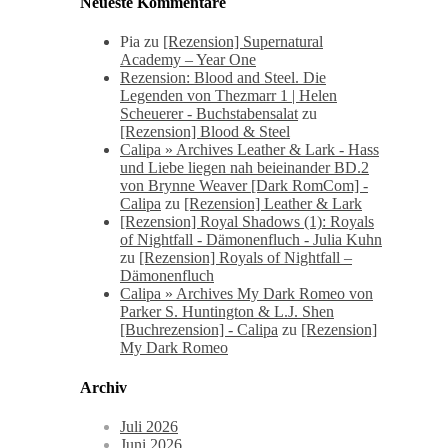
Neueste Kommentare
Pia
zu
[Rezension] Supernatural
Academy – Year One
Rezension: Blood and Steel. Die
Legenden von Thezmarr 1 | Helen
Scheuerer - Buchstabensalat
zu
[Rezension] Blood & Steel
Calipa » Archives Leather & Lark - Hass
und Liebe liegen nah beieinander BD.2
von Brynne Weaver [Dark RomCom] -
Calipa
zu
[Rezension] Leather & Lark
[Rezension] Royal Shadows (1): Royals
of Nightfall - Dämonenfluch - Julia Kuhn
zu
[Rezension] Royals of Nightfall –
Dämonenfluch
Calipa » Archives My Dark Romeo von
Parker S. Huntington & L.J. Shen
[Buchrezension] - Calipa
zu
[Rezension]
My Dark Romeo
Archiv
Juli 2026
Juni 2026