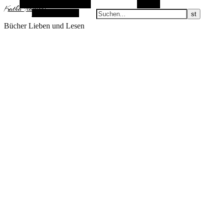
Alternative Seitenleiste
Suchen
KathaFlauschi
Zufallsauswahl
Bücher Lieben und Lesen