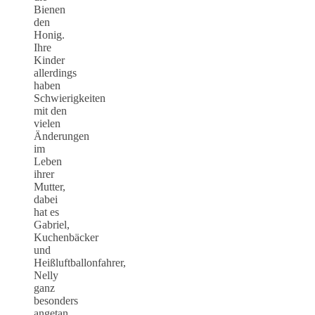
Bienen
den
Honig.
Ihre
Kinder
allerdings
haben
Schwierigkeiten
mit den
vielen
Änderungen
im
Leben
ihrer
Mutter,
dabei
hat es
Gabriel,
Kuchenbäcker
und
Heißluftballonfahrer,
Nelly
ganz
besonders
angetan.