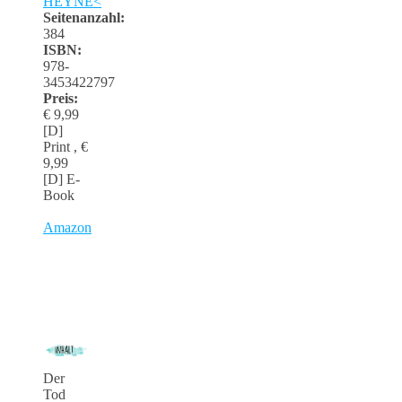
HEYNE<
Seitenanzahl:
384
ISBN:
978-
3453422797
Preis:
€ 9,99
[D]
Print , €
9,99
[D] E-
Book
Amazon
Der
Tod