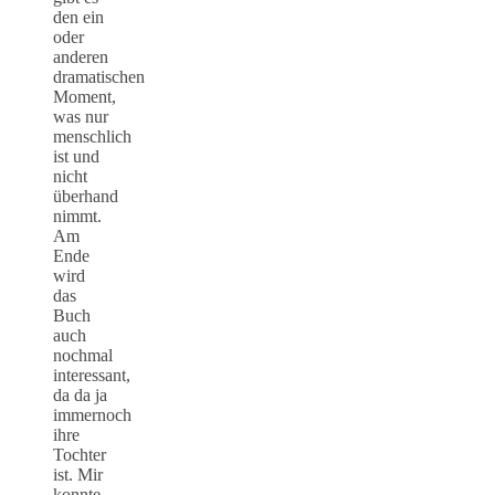
den ein
oder
anderen
dramatischen
Moment,
was nur
menschlich
ist und
nicht
überhand
nimmt.
Am
Ende
wird
das
Buch
auch
nochmal
interessant,
da da ja
immernoch
ihre
Tochter
ist. Mir
konnte