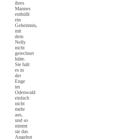
ihres
Mannes
enthüllt
ein
Geheimnis,
mit
dem
Nelly
nicht
gerechnet
hätte.
Sie hält
es in
der
Enge
im
Odenwald
einfach
nicht
mehr
aus,
und so
nimmt
sie das
Angebot