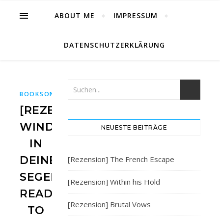
ABOUT ME
IMPRESSUM
DATENSCHUTZERKLÄRUNG
,
,
,
,
BOOKSONDEMAND
BUCH
BUCHBLOG
BÜCHER
BÜCHER
[REZENSION]
WIND
NEUESTE BEITRÄGE
IN
DEINEN
[Rezension] The French Escape
SEGELN:
[Rezension] Within his Hold
READY
[Rezension] Brutal Vows
TO