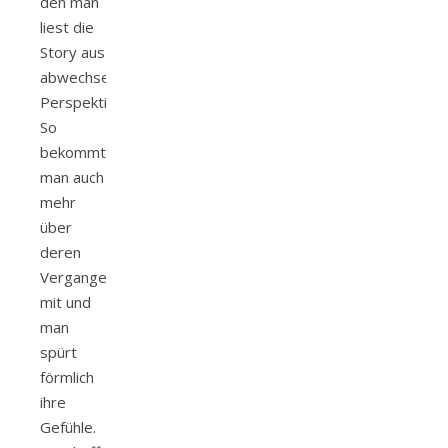
den man
liest die
Story aus
abwechselnder
Perspektive.
So
bekommt
man auch
mehr
über
deren
Vergangenheit
mit und
man
spürt
förmlich
ihre
Gefühle.