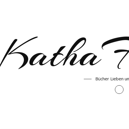
KathaF
Bücher Lieben u