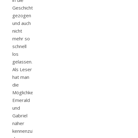
in die
Geschichte
gezogen
und auch
nicht
mehr so
schnell
los
gelassen.
Als Leser
hat man
die
Möglichkeit
Emerald
und
Gabriel
näher
kennenzulernen,