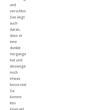
und
verschlossen.
Das liegt
auch
daran,
dass er
eine
dunkle
Vergangenheit
hat und
deswegen
noch
etwas
bevorsteht.
Da
kommt
ihm
Emerald