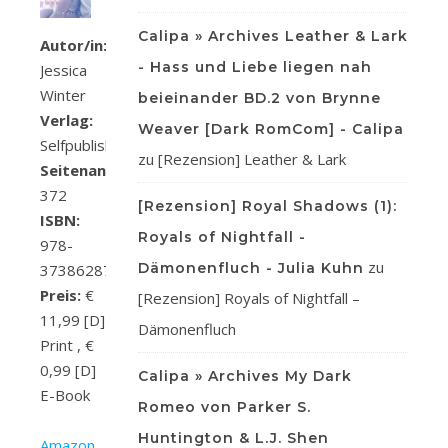
Calipa » Archives Leather & Lark
Autor/in:
- Hass und Liebe liegen nah
Jessica
Winter
beieinander BD.2 von Brynne
Verlag:
Weaver [Dark RomCom] - Calipa
Selfpublishing
zu
[Rezension] Leather & Lark
Seitenanzahl:
372
[Rezension] Royal Shadows (1):
ISBN:
Royals of Nightfall -
978-
zu
Dämonenfluch - Julia Kuhn
3738628746
Preis:
€
[Rezension] Royals of Nightfall –
11,99 [D]
Dämonenfluch
Print , €
0,99 [D]
Calipa » Archives My Dark
E-Book
Romeo von Parker S.
Huntington & L.J. Shen
Amazon