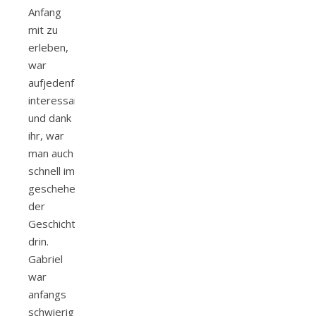
Anfang
mit zu
erleben,
war
aufjedenfall
interessant
und dank
ihr, war
man auch
schnell im
geschehen
der
Geschichte
drin.
Gabriel
war
anfangs
schwierig