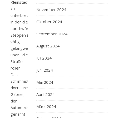
Kleinstadt
zu
November 2024
unterbrechen,
Oktober 2024
in der die
sprichwörtlichen
September 2024
Steppenläufer
völlig
August 2024
gelangweilt
über die
Juli 2024
Straße
rollen.
Juni 2024
Das
Schlimmste
Mai 2024
dort ist
Gabriel,
April 2024
der
März 2024
Automechaniker,
genannt