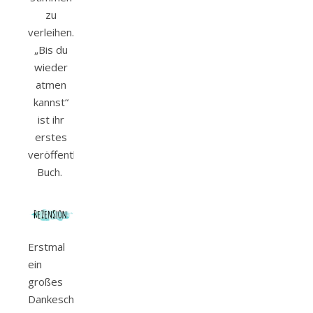
zu
verleihen.
„Bis du
wieder
atmen
kannst“
ist ihr
erstes
veröffentlichtes
Buch.
Erstmal
ein
großes
Dankeschön