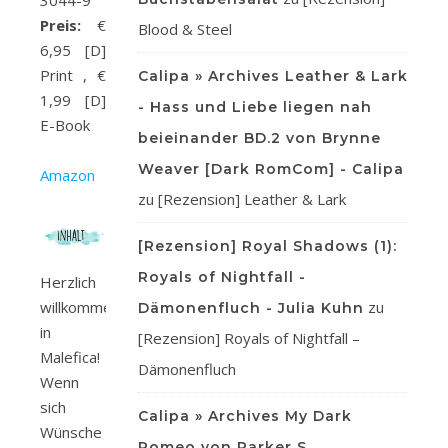
3044-9
Preis:
€
Blood & Steel
6,95 [D]
Print , €
Calipa » Archives Leather & Lark
1,99 [D]
- Hass und Liebe liegen nah
E-Book
beieinander BD.2 von Brynne
Weaver [Dark RomCom] - Calipa
Amazon
zu
[Rezension] Leather & Lark
[Rezension] Royal Shadows (1):
Royals of Nightfall -
Herzlich
zu
willkommen
Dämonenfluch - Julia Kuhn
in
[Rezension] Royals of Nightfall –
Malefica!
Dämonenfluch
Wenn
sich
Calipa » Archives My Dark
Wünsche
Romeo von Parker S.