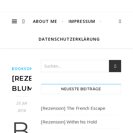
ABOUT ME
IMPRESSUM
DATENSCHUTZERKLÄRUNG
,
,
,
,
BOOKSONDEMAND
BUCH
BUCHBLOG
BÜCHER
BÜCHER
[REZENSION]
BLUMENKOPF
NEUESTE BEITRÄGE
23. Juli
[Rezension] The French Escape
2018
B
[Rezension] Within his Hold