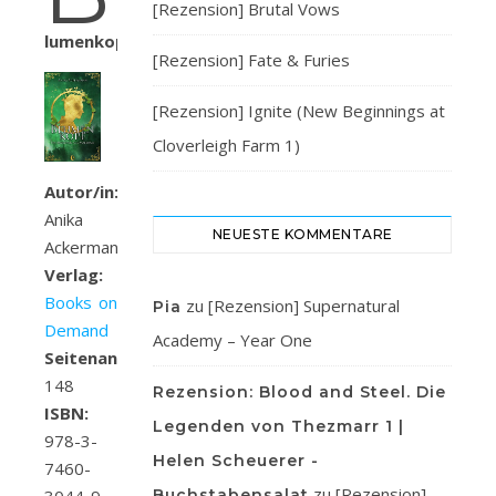
[Rezension] Brutal Vows
lumenkopf
[Rezension] Fate & Furies
[Rezension] Ignite (New Beginnings at
Cloverleigh Farm 1)
Autor/in:
Anika
NEUESTE KOMMENTARE
Ackermann
Verlag:
Books on
zu
[Rezension] Supernatural
Pia
Demand
Academy – Year One
Seitenanzahl:
148
Rezension: Blood and Steel. Die
ISBN:
Legenden von Thezmarr 1 |
978-3-
Helen Scheuerer -
7460-
zu
[Rezension]
Buchstabensalat