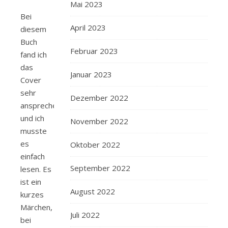
Mai 2023
Bei
April 2023
diesem
Buch
Februar 2023
fand ich
das
Januar 2023
Cover
sehr
Dezember 2022
ansprechend
und ich
November 2022
musste
es
Oktober 2022
einfach
September 2022
lesen. Es
ist ein
August 2022
kurzes
Märchen,
Juli 2022
bei