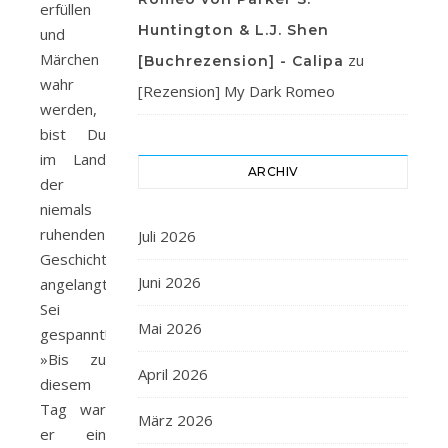
erfüllen
Huntington & L.J. Shen
und
Märchen
zu
[Buchrezension] - Calipa
wahr
[Rezension] My Dark Romeo
werden,
bist Du
im Land
ARCHIV
der
niemals
ruhenden
Juli 2026
Geschichten
Juni 2026
angelangt.
Sei
Mai 2026
gespannt!
»Bis zu
April 2026
diesem
Tag war
März 2026
er ein