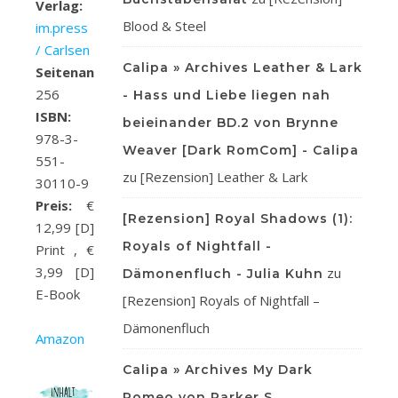
Verlag:
Blood & Steel
im.press
/ Carlsen
Calipa » Archives Leather & Lark
Seitenanzahl:
256
- Hass und Liebe liegen nah
ISBN:
beieinander BD.2 von Brynne
978-3-
Weaver [Dark RomCom] - Calipa
551-
zu
[Rezension] Leather & Lark
30110-9
Preis:
€
[Rezension] Royal Shadows (1):
12,99 [D]
Royals of Nightfall -
Print , €
3,99 [D]
zu
Dämonenfluch - Julia Kuhn
E-Book
[Rezension] Royals of Nightfall –
Dämonenfluch
Amazon
Calipa » Archives My Dark
Romeo von Parker S.