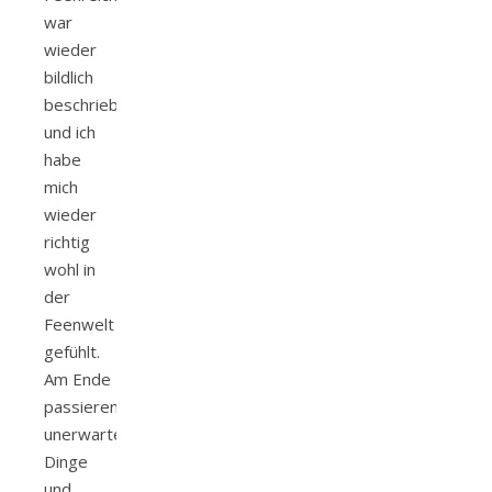
war
wieder
bildlich
beschrieben
und ich
habe
mich
wieder
richtig
wohl in
der
Feenwelt
gefühlt.
Am Ende
passieren
unerwartete
Dinge
und