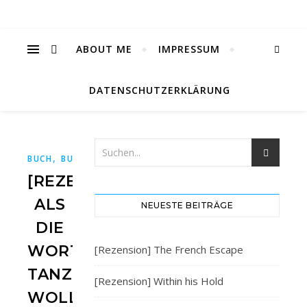
ABOUT ME
IMPRESSUM
DATENSCHUTZERKLÄRUNG
,
,
,
,
,
BUCH
BUCHBLOG
BÜCHER
BÜCHERBLOG
CARLSEN
IMP
[REZENSION]
ALS
NEUESTE BEITRÄGE
DIE
WORTE
[Rezension] The French Escape
TANZEN
[Rezension] Within his Hold
WOLLTEN