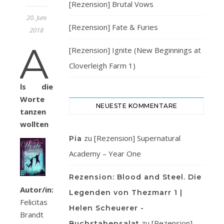
[Rezension] Brutal Vows
20. Juni
[Rezension] Fate & Furies
2018
A
[Rezension] Ignite (New Beginnings at
Cloverleigh Farm 1)
ls die
Worte
NEUESTE KOMMENTARE
tanzen
wollten
zu
[Rezension] Supernatural
Pia
Academy – Year One
Rezension: Blood and Steel. Die
Autor/in:
Legenden von Thezmarr 1 |
Felicitas
Helen Scheuerer -
Brandt
zu
[Rezension]
Buchstabensalat