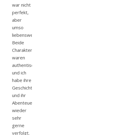
war nicht
perfekt,
aber
umso
liebenswerter.
Beide
Charakter
waren
authentisch
und ich
habe ihre
Geschichte
und ihr
Abenteuer
wieder
sehr
gerne
verfolgt.