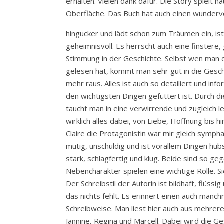
erhalten. Vielen dank dafür. Die Story spielt h
Oberfläche. Das Buch hat auch einen wundervol
hingucker und lädt schon zum Träumen ein, is
geheimnisvoll. Es herrscht auch eine finstere
Stimmung in der Geschichte. Selbst wen man 
gelesen hat, kommt man sehr gut in die Gesch
mehr raus. Alles ist auch so detailiert und in
den wichtigsten Dingen gefüttert ist. Durch 
taucht man in eine verwirrende und zugleich le
wirklich alles dabei, von Liebe, Hoffnung bis 
Claire die Protagonistin war mir gleich symphat
mutig, unschuldig und ist vorallem Dingen hübs
stark, schlagfertig und klug. Beide sind so ge
Nebencharakter spielen eine wichtige Rolle. Si
Der Schreibstil der Autorin ist bildhaft, flüssig
das nichts fehlt. Es erinnert einen auch manc
Schreibweise. Man liest hier auch aus mehrere
Jannine, Regina und Marcell. Dabei wird die G