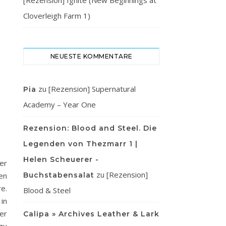
[Rezension] Ignite (New Beginnings at
Cloverleigh Farm 1)
NEUESTE KOMMENTARE
zu
[Rezension] Supernatural
Pia
Academy – Year One
Rezension: Blood and Steel. Die
Legenden von Thezmarr 1 |
Helen Scheuerer -
er
zu
[Rezension]
en
Buchstabensalat
e.
Blood & Steel
in
er
Calipa » Archives Leather & Lark