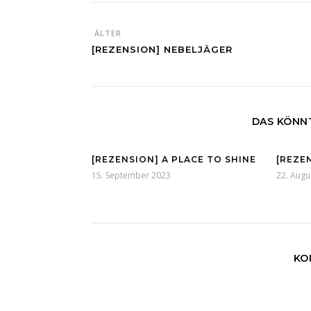
ÄLTER
[REZENSION] NEBELJÄGER
DAS KÖNNT
[REZENSION] A PLACE TO SHINE
[REZE
15. September 2023
22. Augu
KO