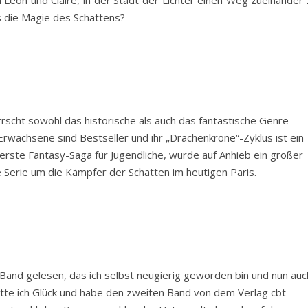
 Léon und Claire, in der Stadt der Lichter einen Weg zueinander 
als die Magie des Schattens?
rscht sowohl das historische als auch das fantastische Genre
Erwachsene sind Bestseller und ihr „Drachenkrone“-Zyklus ist ein
erste Fantasy-Saga für Jugendliche, wurde auf Anhieb ein großer
ue Serie um die Kämpfer der Schatten im heutigen Paris.
Band gelesen, das ich selbst neugierig geworden bin und nun auc
atte ich Glück und habe den zweiten Band von dem Verlag cbt