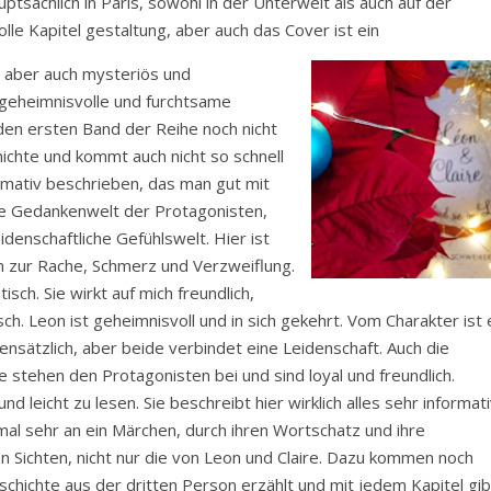
auptsächlich in Paris, sowohl in der Unterwelt als auch auf der
le Kapitel gestaltung, aber auch das Cover ist ein
t aber auch mysteriös und
, geheimnisvolle und furchtsame
den ersten Band der Reihe noch nicht
ichte und kommt auch nicht so schnell
formativ beschrieben, das man gut mit
die Gedankenwelt der Protagonisten,
idenschaftliche Gefühlswelt. Hier ist
hin zur Rache, Schmerz und Verzweiflung.
isch. Sie wirkt auf mich freundlich,
ch. Leon ist geheimnisvoll und in sich gekehrt. Vom Charakter ist 
gensätzlich, aber beide verbindet eine Leidenschaft. Auch die
e stehen den Protagonisten bei und sind loyal und freundlich.
 und leicht zu lesen. Sie beschreibt hier wirklich alles sehr informati
hmal sehr an ein Märchen, durch ihren Wortschatz und ihre
n Sichten, nicht nur die von Leon und Claire. Dazu kommen noch
eschichte aus der dritten Person erzählt und mit jedem Kapitel gib