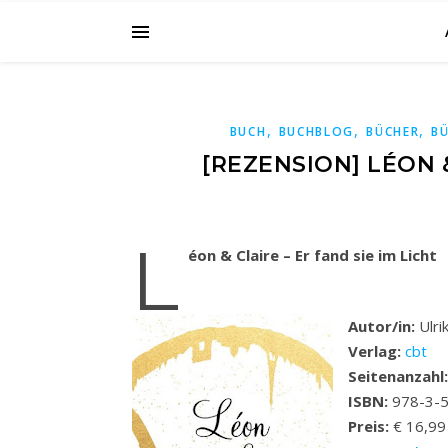
,
,
,
BUCH
BUCHBLOG
BÜCHER
B
[REZENSION] LÉON &
L
éon & Claire – Er fand sie im Licht
Autor/in:
Ulri
Verlag:
cbt
Seitenanzahl
ISBN:
978-3-
Preis:
€ 16,99 