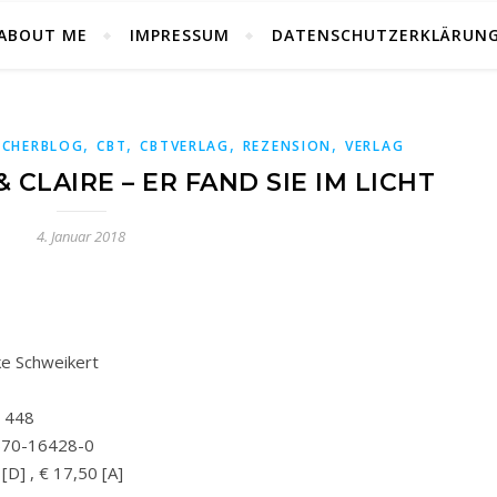
ABOUT ME
IMPRESSUM
DATENSCHUTZERKLÄRUN
,
,
,
,
ÜCHERBLOG
CBT
CBTVERLAG
REZENSION
VERLAG
 CLAIRE – ER FAND SIE IM LICHT
4. Januar 2018
ke Schweikert
:
448
570-16428-0
[D] , € 17,50 [A]