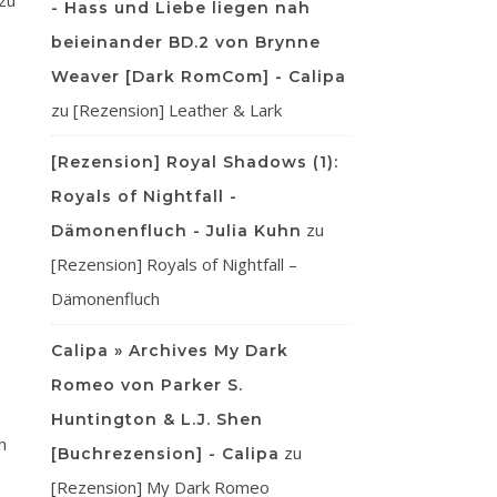
zu
- Hass und Liebe liegen nah
beieinander BD.2 von Brynne
Weaver [Dark RomCom] - Calipa
zu
[Rezension] Leather & Lark
[Rezension] Royal Shadows (1):
Royals of Nightfall -
zu
Dämonenfluch - Julia Kuhn
[Rezension] Royals of Nightfall –
Dämonenfluch
Calipa » Archives My Dark
Romeo von Parker S.
Huntington & L.J. Shen
h
zu
[Buchrezension] - Calipa
[Rezension] My Dark Romeo