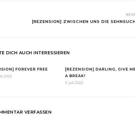
NEU
[REZENSION] ZWISCHEN UNS DIE SEHNSUC
E DICH AUCH INTERESSIEREN
NSION] FOREVER FREE
[REZENSION] DARLING, GIVE M
st 2022
A BREAK!
5. Juli 2022
MMENTAR VERFASSEN