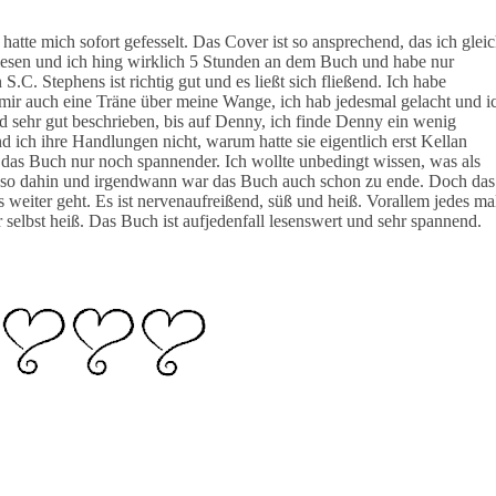
atte mich sofort gefesselt. Das Cover ist so ansprechend, das ich glei
 lesen und ich hing wirklich 5 Stunden an dem Buch und habe nur
 S.C. Stephens ist richtig gut und es ließt sich fließend. Ich habe
 mir auch eine Träne über meine Wange, ich hab jedesmal gelacht und i
d sehr gut beschrieben, bis auf Denny, ich finde Denny ein wenig
 ich ihre Handlungen nicht, warum hatte sie eigentlich erst Kellan
te das Buch nur noch spannender. Ich wollte unbedingt wissen, was als
nur so dahin und irgendwann war das Buch auch schon zu ende. Doch das
 weiter geht. Es ist nervenaufreißend, süß und heiß. Vorallem jedes ma
elbst heiß. Das Buch ist aufjedenfall lesenswert und sehr spannend.