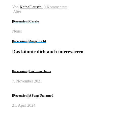
Von
KathaFlauschi
0 Kommentare
Älter
[Rezension] Carrie
Neuer
[Rezension] Ausgelöscht
Das könnte dich auch interessieren
[Rezension] Fürimmerhaus
7. November 2021
[Rezension] A Song Unnamed
21. April 2024