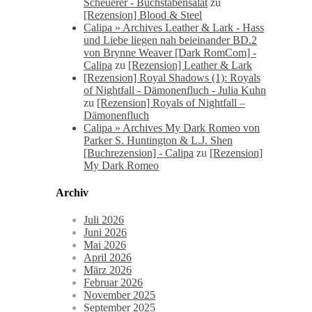
Scheuerer - Buchstabensalat
zu
[Rezension] Blood & Steel
Calipa » Archives Leather & Lark - Hass
und Liebe liegen nah beieinander BD.2
von Brynne Weaver [Dark RomCom] -
Calipa
zu
[Rezension] Leather & Lark
[Rezension] Royal Shadows (1): Royals
of Nightfall - Dämonenfluch - Julia Kuhn
zu
[Rezension] Royals of Nightfall –
Dämonenfluch
Calipa » Archives My Dark Romeo von
Parker S. Huntington & L.J. Shen
[Buchrezension] - Calipa
zu
[Rezension]
My Dark Romeo
Archiv
Juli 2026
Juni 2026
Mai 2026
April 2026
März 2026
Februar 2026
November 2025
September 2025