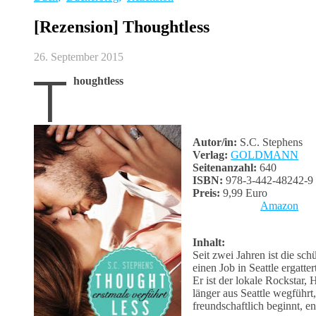
[Rezension] Thoughtless
26. September 2015
T
houghtless
Autor/in:
S.C. Stephens
Verlag:
GOLDMANN
Seitenanzahl:
640
ISBN:
978-3-442-48242-9
Preis:
9,99 Euro
Amazon
Inhalt:
Seit zwei Jahren ist die sch
einen Job in Seattle ergatt
Er ist der lokale Rockstar,
länger aus Seattle wegfüh
freundschaftlich beginnt, 