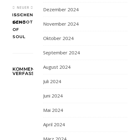
NEUER
Dezember 2024
EWEISSCHEN U
ÄLTER
D ROSENTOT
ECHO
November 2024
OF
SOUL
Oktober 2024
September 2024
August 2024
KOMMENTAR
VERFASSEN
Juli 2024
Juni 2024
Mai 2024
April 2024
März 2024