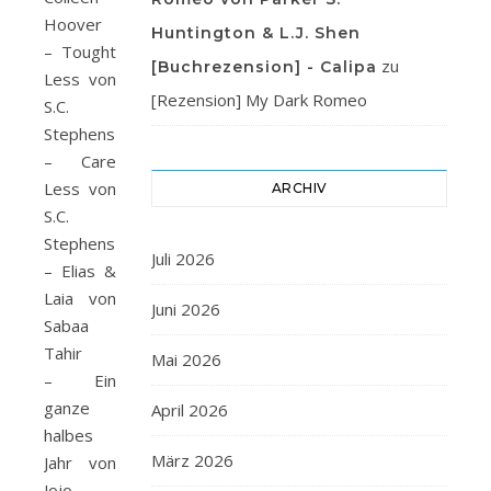
Hoover
Huntington & L.J. Shen
– Tought
zu
[Buchrezension] - Calipa
Less von
[Rezension] My Dark Romeo
S.C.
Stephens
– Care
Less von
ARCHIV
S.C.
Stephens
Juli 2026
– Elias &
Laia von
Juni 2026
Sabaa
Tahir
Mai 2026
– Ein
ganze
April 2026
halbes
März 2026
Jahr von
Jojo