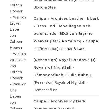
Colleen
Blood & Steel
Hoover
– Weil ich
Calipa » Archives Leather & Lark
Layken
- Hass und Liebe liegen nah
Liebe
beieinander BD.2 von Brynne
von
Colleen
Weaver [Dark RomCom] - Calipa
Hoover
zu
[Rezension] Leather & Lark
– Weil ich
Will Liebe
[Rezension] Royal Shadows (1):
von
Royals of Nightfall -
Colleen
zu
Dämonenfluch - Julia Kuhn
Hoover
[Rezension] Royals of Nightfall –
– Weil wir
Dämonenfluch
Uns
Lieben
Calipa » Archives My Dark
von
Colleen
Romeo von Parker S.