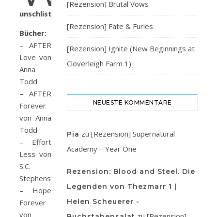
[Rezension] Brutal Vows
unschliste
[Rezension] Fate & Furies
Bücher:
– AFTER
[Rezension] Ignite (New Beginnings at
Love von
Cloverleigh Farm 1)
Anna
Todd
–
AFTER
NEUESTE KOMMENTARE
Forever
von Anna
Todd
zu
[Rezension] Supernatural
Pia
– Effort
Academy – Year One
Less von
S.C.
Rezension: Blood and Steel. Die
Stephens
Legenden von Thezmarr 1 |
– Hope
Helen Scheuerer -
Forever
von
zu
[Rezension]
Buchstabensalat