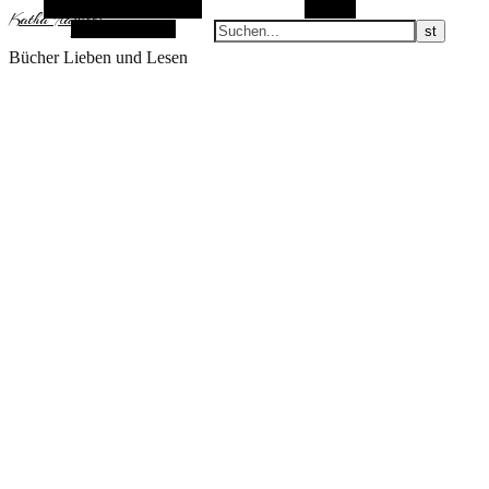
Alternative Seitenleiste
Suchen
KathaFlauschi
Zufallsauswahl
Bücher Lieben und Lesen