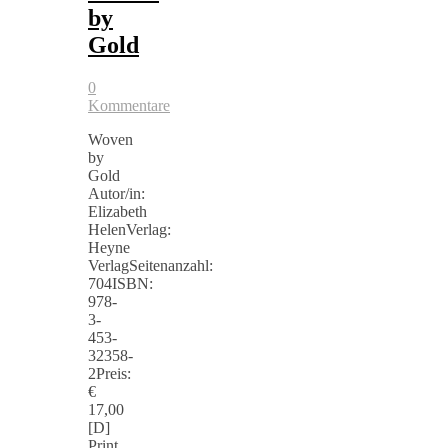
by
Gold
0
Kommentare
Woven
by
Gold
Autor/in:
Elizabeth
HelenVerlag:
Heyne
VerlagSeitenanzahl:
704ISBN:
978-
3-
453-
32358-
2Preis:
€
17,00
[D]
Print