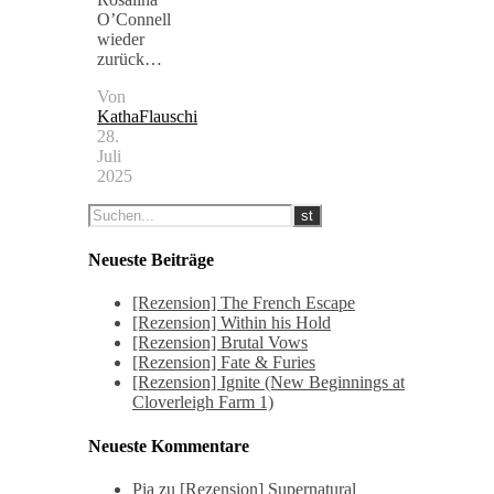
O’Connell
wieder
zurück…
Von
KathaFlauschi
28.
Juli
2025
Neueste Beiträge
[Rezension] The French Escape
[Rezension] Within his Hold
[Rezension] Brutal Vows
[Rezension] Fate & Furies
[Rezension] Ignite (New Beginnings at
Cloverleigh Farm 1)
Neueste Kommentare
Pia
zu
[Rezension] Supernatural