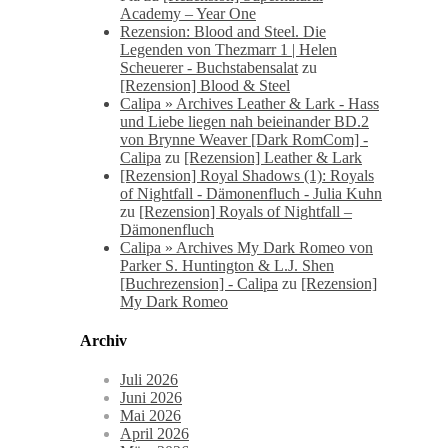
Academy – Year One
Rezension: Blood and Steel. Die
Legenden von Thezmarr 1 | Helen
Scheuerer - Buchstabensalat
zu
[Rezension] Blood & Steel
Calipa » Archives Leather & Lark - Hass
und Liebe liegen nah beieinander BD.2
von Brynne Weaver [Dark RomCom] -
Calipa
zu
[Rezension] Leather & Lark
[Rezension] Royal Shadows (1): Royals
of Nightfall - Dämonenfluch - Julia Kuhn
zu
[Rezension] Royals of Nightfall –
Dämonenfluch
Calipa » Archives My Dark Romeo von
Parker S. Huntington & L.J. Shen
[Buchrezension] - Calipa
zu
[Rezension]
My Dark Romeo
Archiv
Juli 2026
Juni 2026
Mai 2026
April 2026