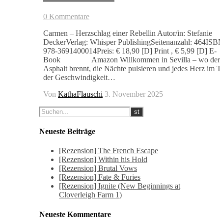
0 Kommentare
Carmen – Herzschlag einer Rebellin Autor/in: Stefanie
DeckerVerlag: Whisper PublishingSeitenanzahl: 464ISB
978-3691400014Preis: € 18,90 [D] Print , € 5,99 [D] E-
Book Amazon Willkommen in Sevilla – wo der
Asphalt brennt, die Nächte pulsieren und jedes Herz im 
der Geschwindigkeit…
Von
KathaFlauschi
3. November 2025
Neueste Beiträge
[Rezension] The French Escape
[Rezension] Within his Hold
[Rezension] Brutal Vows
[Rezension] Fate & Furies
[Rezension] Ignite (New Beginnings at
Cloverleigh Farm 1)
Neueste Kommentare