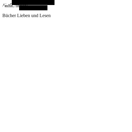
Alternative Seitenleiste
KathaFlauschi
Zufallsauswahl
Bücher Lieben und Lesen