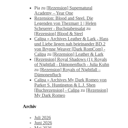
Pia
zu
[Rezension] Supernatural
Academy – Year One
Rezension: Blood and Steel. Die
Legenden von Thezmarr 1 | Helen
Scheuerer - Buchstabensalat
zu
[Rezension] Blood & Steel
Calipa » Archives Leather & Lark - Hass
und Liebe liegen nah beieinander BD.2
von Brynne Weaver [Dark RomCom] -
Calipa
zu
[Rezension] Leather & Lark
[Rezension] Royal Shadows (1): Royals
of Nightfall - Dämonenfluch - Julia Kuhn
zu
[Rezension] Royals of Nightfall –
Dämonenfluch
Calipa » Archives My Dark Romeo von
Parker S. Huntington & L.J. Shen
[Buchrezension] - Calipa
zu
[Rezension]
My Dark Romeo
Archiv
Juli 2026
Juni 2026
Mai 2026