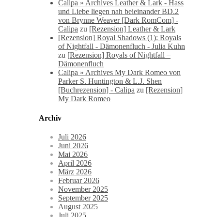
Calipa » Archives Leather & Lark - Hass
und Liebe liegen nah beieinander BD.2
von Brynne Weaver [Dark RomCom] -
Calipa
zu
[Rezension] Leather & Lark
[Rezension] Royal Shadows (1): Royals
of Nightfall - Dämonenfluch - Julia Kuhn
zu
[Rezension] Royals of Nightfall –
Dämonenfluch
Calipa » Archives My Dark Romeo von
Parker S. Huntington & L.J. Shen
[Buchrezension] - Calipa
zu
[Rezension]
My Dark Romeo
Archiv
Juli 2026
Juni 2026
Mai 2026
April 2026
März 2026
Februar 2026
November 2025
September 2025
August 2025
Juli 2025