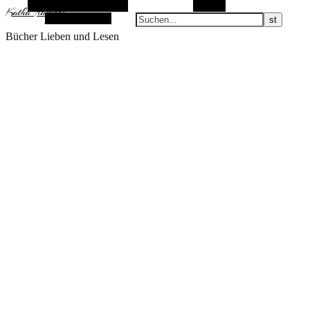
Alternative Seitenleiste
Suchen
KathaFlauschi
Zufallsauswahl
Bücher Lieben und Lesen