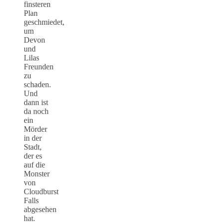
finsteren
Plan
geschmiedet,
um
Devon
und
Lilas
Freunden
zu
schaden.
Und
dann ist
da noch
ein
Mörder
in der
Stadt,
der es
auf die
Monster
von
Cloudburst
Falls
abgesehen
hat.