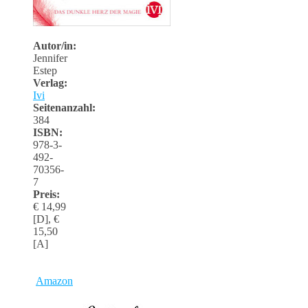
Autor/in:
Jennifer
Estep
Verlag:
Ivi
Seitenanzahl:
384
ISBN:
978-3-
492-
70356-
7
Preis:
€ 14,99
[D]
,
€
15,50
[A]
Amazon