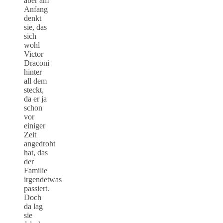
aber am
Anfang
denkt
sie, das
sich
wohl
Victor
Draconi
hinter
all dem
steckt,
da er ja
schon
vor
einiger
Zeit
angedroht
hat, das
der
Familie
irgendetwas
passiert.
Doch
da lag
sie