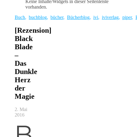
Keine Inhalte/Widgets in dieser Seitenleiste
vorhanden.
Buch
,
buchblog
,
bücher
,
Bücherblog
,
ivi
,
iviverlag
,
piper
,
[Rezension]
Black
Blade
–
Das
Dunkle
Herz
der
Magie
2. Mai
2016
B