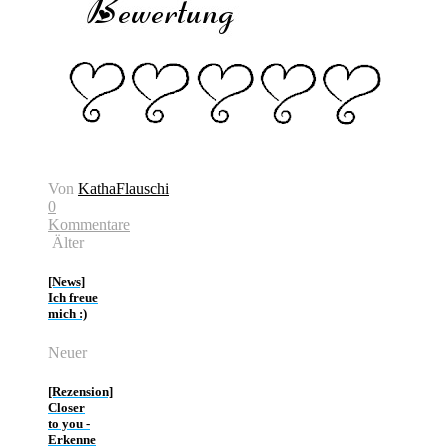
Von
KathaFlauschi
0
Kommentare
Älter
[News]
Ich freue
mich :)
Neuer
[Rezension]
Closer
to you -
Erkenne