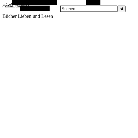
Alternative Seitenleiste
Suchen
KathaFlauschi
Zufallsauswahl
Bücher Lieben und Lesen