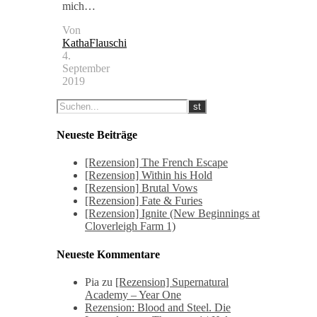
mich…
Von
KathaFlauschi
4.
September
2019
Neueste Beiträge
[Rezension] The French Escape
[Rezension] Within his Hold
[Rezension] Brutal Vows
[Rezension] Fate & Furies
[Rezension] Ignite (New Beginnings at
Cloverleigh Farm 1)
Neueste Kommentare
Pia
zu
[Rezension] Supernatural
Academy – Year One
Rezension: Blood and Steel. Die