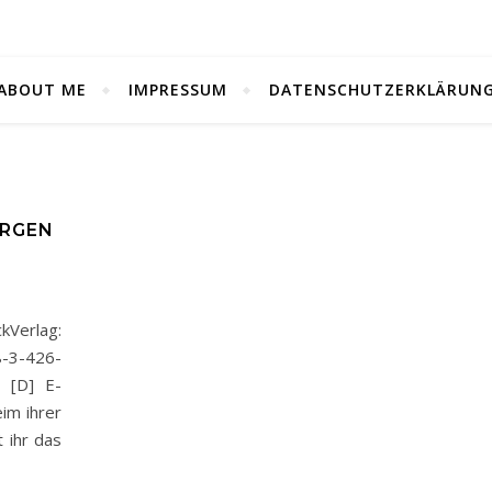
ABOUT ME
IMPRESSUM
DATENSCHUTZERKLÄRUN
ORGEN
kVerlag:
-3-426-
9 [D] E-
 ihrer
t ihr das