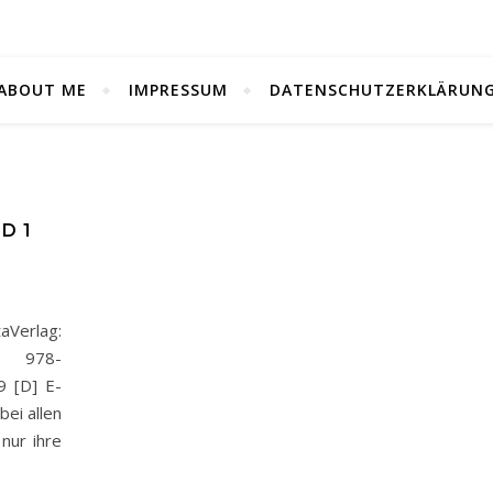
ABOUT ME
IMPRESSUM
DATENSCHUTZERKLÄRUN
D 1
aVerlag:
: 978-
9 [D] E-
i allen
 nur ihre