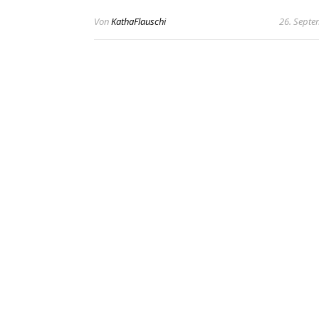
Von
KathaFlauschi
26. Septe