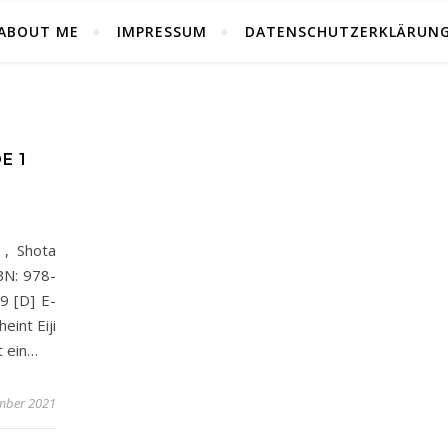
ABOUT ME
IMPRESSUM
DATENSCHUTZERKLÄRUN
E 1
 , Shota
BN: 978-
9 [D] E-
nt Eiji
t ein…
mber 2021