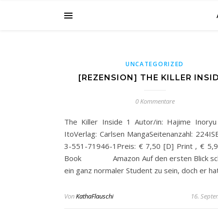
UNCATEGORIZED
[REZENSION] THE KILLER INSID
0 Kommentare
The Killer Inside 1 Autor/in: Hajime Inoryu
ItoVerlag: Carlsen MangaSeitenanzahl: 224IS
3-551-71946-1Preis: € 7,50 [D] Print , € 5,9
Book Amazon Auf den ersten Blick schei
ein ganz normaler Student zu sein, doch er ha
Von
KathaFlauschi
16. Septe