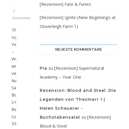
[Rezension] Fate & Furies
0
[Rezension] Ignite (New Beginnings at
Kommentare
Cloverleigh Farm 1)
The
Ivy
Years
NEUESTE KOMMENTARE
–
Wenn
wir
zu
[Rezension] Supernatural
Pia
vertrauen
Academy – Year One
Autor/in:
Sarina
Rezension: Blood and Steel. Die
BowenVerlag:
Legenden von Thezmarr 1 |
LYX/
Helen Scheuerer -
Bastei
LübbeSeitenanzahl:
zu
[Rezension]
Buchstabensalat
398ISBN:
Blood & Steel