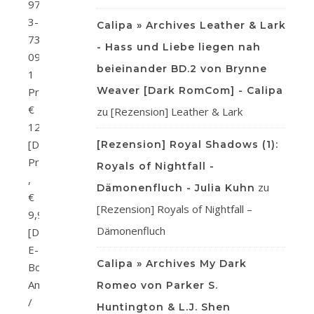
978-
3-
Calipa » Archives Leather & Lark
7363-
- Hass und Liebe liegen nah
0966-
beieinander BD.2 von Brynne
1
Weaver [Dark RomCom] - Calipa
Preis:
€
zu
[Rezension] Leather & Lark
12,90
[D]
[Rezension] Royal Shadows (1):
Print
Royals of Nightfall -
,
zu
Dämonenfluch - Julia Kuhn
€
[Rezension] Royals of Nightfall –
9,99
Dämonenfluch
[D]
E-
Calipa » Archives My Dark
Book
Amazon
Romeo von Parker S.
/
Huntington & L.J. Shen