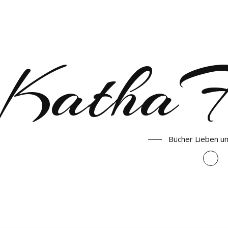
KathaF
Bücher Lieben u