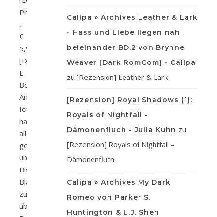
[D]
Print
Calipa » Archives Leather & Lark
,
- Hass und Liebe liegen nah
€
beieinander BD.2 von Brynne
5,99
[D]
Weaver [Dark RomCom] - Calipa
E-
zu
[Rezension] Leather & Lark
Book
Amazon
[Rezension] Royal Shadows (1):
Ich
Royals of Nightfall -
habe
zu
Dämonenfluch - Julia Kuhn
alles
[Rezension] Royals of Nightfall –
getan,
um
Dämonenfluch
Bishop
Blackmore
Calipa » Archives My Dark
zu
Romeo von Parker S.
überführen.
Huntington & L.J. Shen