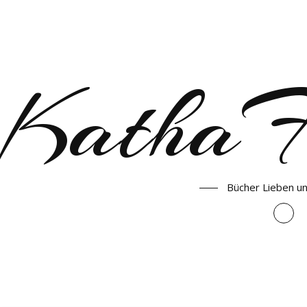
KathaF
Bücher Lieben u