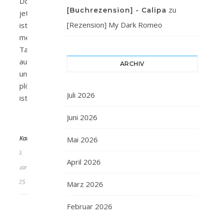
Doch
zu
[Buchrezension] - Calipa
jetzt
[Rezension] My Dark Romeo
ist
meine
Tarnung
aufgeflogen
ARCHIV
und
plötzlich
Juli 2026
ist…
Juni 2026
Von
KathaFlauschi
Mai 2026
29.
April 2026
Januar
2025
März 2026
Februar 2026