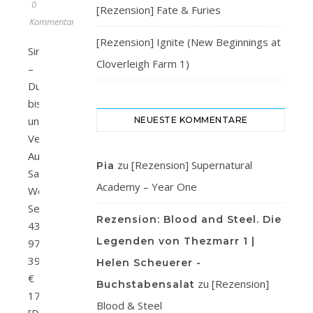
0
[Rezension] Fate & Furies
Kommentare
[Rezension] Ignite (New Beginnings at
Sinners
Cloverleigh Farm 1)
–
Du
bist
unsere
NEUESTE KOMMENTARE
Versuchung
Autor/in:
zu
[Rezension] Supernatural
Pia
Sam
Academy – Year One
WoodsVerlag:
SelfpublishingSeitenanzahl:
Rezension: Blood and Steel. Die
430ISBN:
Legenden von Thezmarr 1 |
978-
3911505307Preis:
Helen Scheuerer -
€
zu
[Rezension]
Buchstabensalat
17,50
Blood & Steel