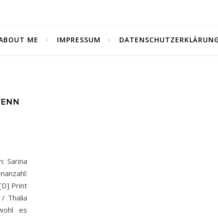
ABOUT ME
IMPRESSUM
DATENSCHUTZERKLÄRUN
WENN
: Sarina
anzahl:
D] Print
Thalia
wohl es