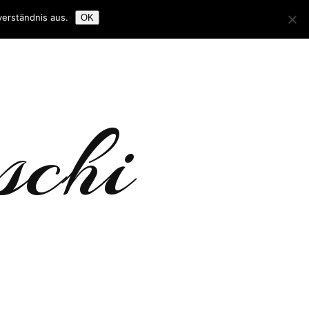
verständnis aus.
OK
schi