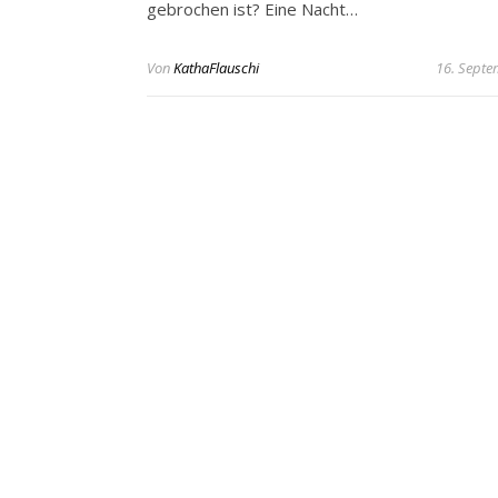
gebrochen ist? Eine Nacht…
Von
KathaFlauschi
16. Septe