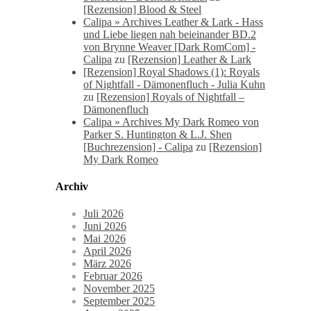
[Rezension] Blood & Steel
Calipa » Archives Leather & Lark - Hass
und Liebe liegen nah beieinander BD.2
von Brynne Weaver [Dark RomCom] -
Calipa
zu
[Rezension] Leather & Lark
[Rezension] Royal Shadows (1): Royals
of Nightfall - Dämonenfluch - Julia Kuhn
zu
[Rezension] Royals of Nightfall –
Dämonenfluch
Calipa » Archives My Dark Romeo von
Parker S. Huntington & L.J. Shen
[Buchrezension] - Calipa
zu
[Rezension]
My Dark Romeo
Archiv
Juli 2026
Juni 2026
Mai 2026
April 2026
März 2026
Februar 2026
November 2025
September 2025