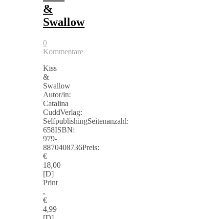
&
Swallow
0
Kommentare
Kiss
&
Swallow
Autor/in:
Catalina
CuddVerlag:
SelfpublishingSeitenanzahl:
658ISBN:
979-
8870408736Preis:
€
18,00
[D]
Print
,
€
4,99
[D]