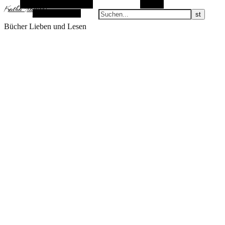
Alternative Seitenleiste
Suchen
KathaFlauschi
Zufallsauswahl
Bücher Lieben und Lesen