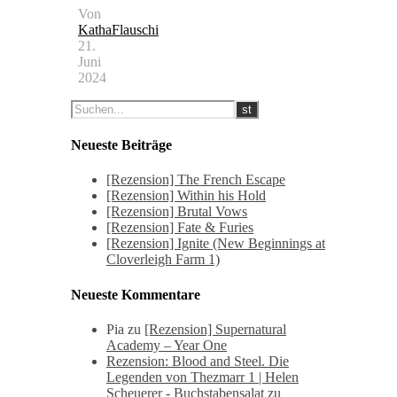
Von
KathaFlauschi
21.
Juni
2024
Neueste Beiträge
[Rezension] The French Escape
[Rezension] Within his Hold
[Rezension] Brutal Vows
[Rezension] Fate & Furies
[Rezension] Ignite (New Beginnings at
Cloverleigh Farm 1)
Neueste Kommentare
Pia
zu
[Rezension] Supernatural
Academy – Year One
Rezension: Blood and Steel. Die
Legenden von Thezmarr 1 | Helen
Scheuerer - Buchstabensalat
zu