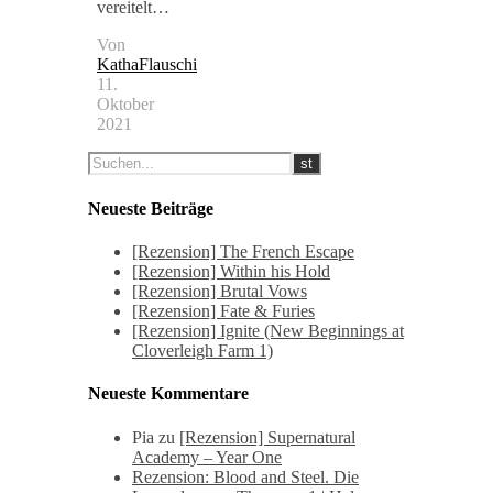
vereitelt…
Von
KathaFlauschi
11.
Oktober
2021
Neueste Beiträge
[Rezension] The French Escape
[Rezension] Within his Hold
[Rezension] Brutal Vows
[Rezension] Fate & Furies
[Rezension] Ignite (New Beginnings at
Cloverleigh Farm 1)
Neueste Kommentare
Pia
zu
[Rezension] Supernatural
Academy – Year One
Rezension: Blood and Steel. Die