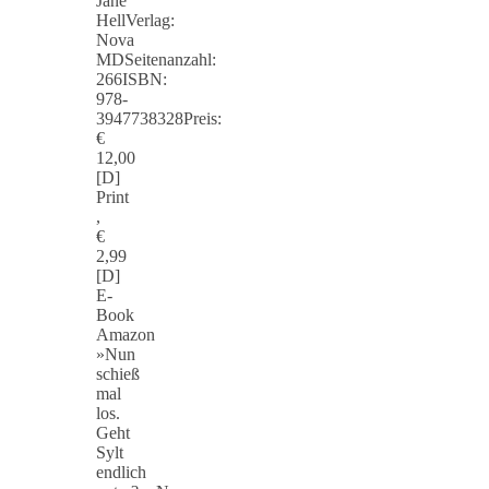
Jane
HellVerlag:
Nova
MDSeitenanzahl:
266ISBN:
978-
3947738328Preis:
€
12,00
[D]
Print
,
€
2,99
[D]
E-
Book
Amazon
»Nun
schieß
mal
los.
Geht
Sylt
endlich