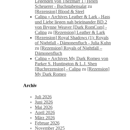
Legenden von Thezmarr 1 | Helen
Scheuerer - Buchstabensalat
zu
[Rezension] Blood & Steel
Calipa » Archives Leather & Lark - Hass
und Liebe liegen nah beieinander BD.2
von Brynne Weaver [Dark RomCom] -
Calipa
zu
[Rezension] Leather & Lark
[Rezension] Royal Shadows (1): Royals
of Nightfall - Dämonenfluch - Julia Kuhn
zu
[Rezension] Royals of Nightfall –
Dämonenfluch
Calipa » Archives My Dark Romeo von
Parker S. Huntington & L.J. Shen
[Buchrezension] - Calipa
zu
[Rezension]
My Dark Romeo
Archiv
Juli 2026
Juni 2026
Mai 2026
April 2026
März 2026
Februar 2026
November 2025