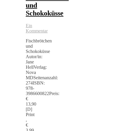
und
Schokoküsse
Ein
Kommentar
Fischbrötchen
und
Schokoküsse
Autor/in:
Jane
HellVerlag:
Nova
MDSeitenanzahl:
274ISBN:
978-
3986600822Preis:
€
13,90
[D]
Print
,
€
3,99