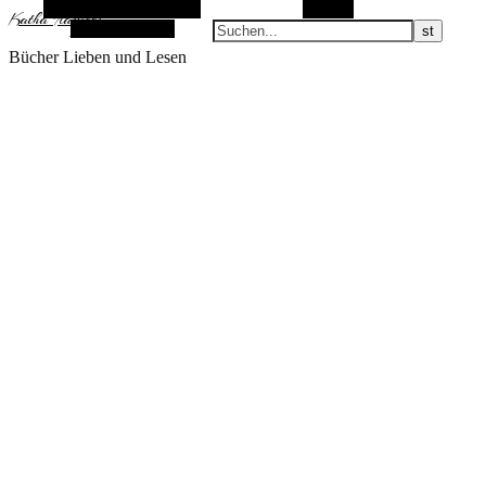
Alternative Seitenleiste
Suchen
KathaFlauschi
Zufallsauswahl
Bücher Lieben und Lesen