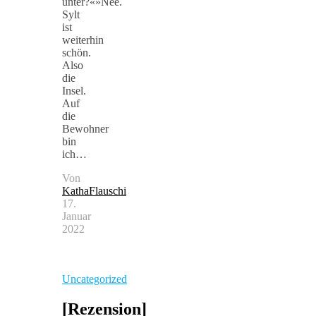
unter?«»Nee.
Sylt
ist
weiterhin
schön.
Also
die
Insel.
Auf
die
Bewohner
bin
ich…
Von
KathaFlauschi
17.
Januar
2022
Uncategorized
[Rezension]