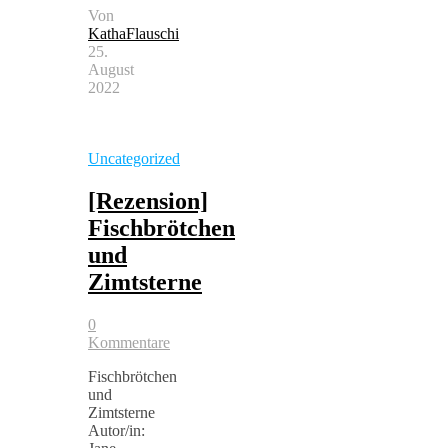
Von
KathaFlauschi
25.
August
2022
Uncategorized
[Rezension]
Fischbrötchen
und
Zimtsterne
0
Kommentare
Fischbrötchen
und
Zimtsterne
Autor/in: